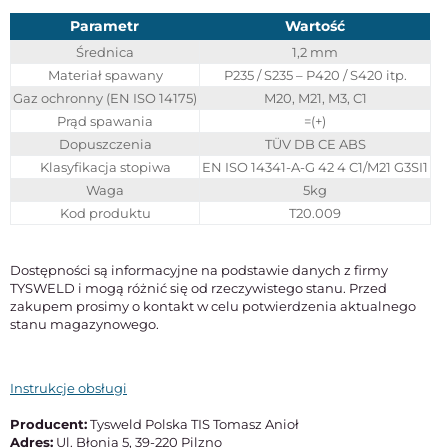
Parametr
Wartość
Średnica
1,2 mm
Materiał spawany
P235 / S235 – P420 / S420 itp.
Gaz ochronny (EN ISO 14175)
M20, M21, M3, C1
Prąd spawania
=(+)
Dopuszczenia
TÜV DB CE ABS
Klasyfikacja stopiwa
EN ISO 14341-A-G 42 4 C1/M21 G3SI1
Waga
5kg
Kod produktu
T20.009
Dostępności są informacyjne na podstawie danych z firmy
TYSWELD i mogą różnić się od rzeczywistego stanu. Przed
zakupem prosimy o kontakt w celu potwierdzenia aktualnego
stanu magazynowego.
Instrukcje obsługi
Producent:
Tysweld Polska TIS Tomasz Anioł
Adres:
Ul. Błonia 5, 39-220 Pilzno