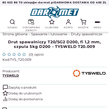
85 653 86 70
sklep@e-darmet.pl
DARMOWA DOSTAWA OD 400 ZŁ
SZUKAJ
ODSTĄPIENIA
ULUBIONE
KONTO
KOSZYK
MENU
ZWROTY
Strona główna
Spawanie i lutowanie
Druty spawalnicze
Drut spawalniczy T20/SG2 D200, fi 1,2 mm,
szpula 5kg D200 - TYSWELD T20.009
(0) opinii
TYS_T20.009
Producent:
TYSWELD
Zapytaj o produkt