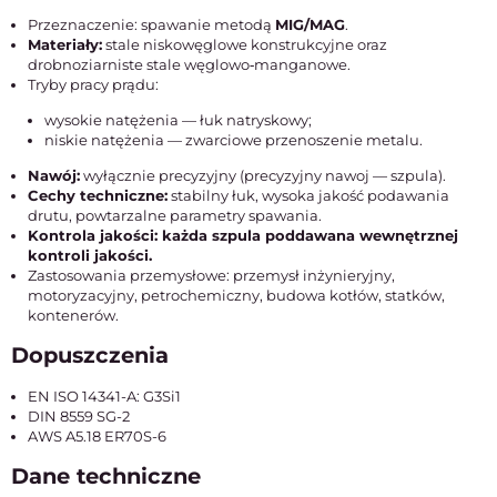
Przeznaczenie: spawanie metodą
MIG/MAG
.
Materiały:
stale niskowęglowe konstrukcyjne oraz
drobnoziarniste stale węglowo‑manganowe.
Tryby pracy prądu:
wysokie natężenia — łuk natryskowy;
niskie natężenia — zwarciowe przenoszenie metalu.
Nawój:
wyłącznie precyzyjny (precyzyjny nawoj — szpula).
Cechy techniczne:
stabilny łuk, wysoka jakość podawania
drutu, powtarzalne parametry spawania.
Kontrola jakości: każda szpula poddawana wewnętrznej
kontroli jakości.
Zastosowania przemysłowe: przemysł inżynieryjny,
motoryzacyjny, petrochemiczny, budowa kotłów, statków,
kontenerów.
Dopuszczenia
EN ISO 14341-A: G3Si1
DIN 8559 SG-2
AWS A5.18 ER70S-6
Dane techniczne