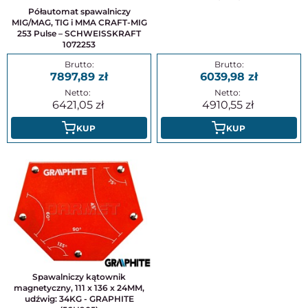
Półautomat spawalniczy
MIG/MAG, TIG i MMA CRAFT-MIG
253 Pulse – SCHWEISSKRAFT
1072253
7897,89
6039,98
6421,05
4910,55
KUP
KUP
Spawalniczy kątownik
magnetyczny, 111 x 136 x 24MM,
udźwig: 34KG - GRAPHITE