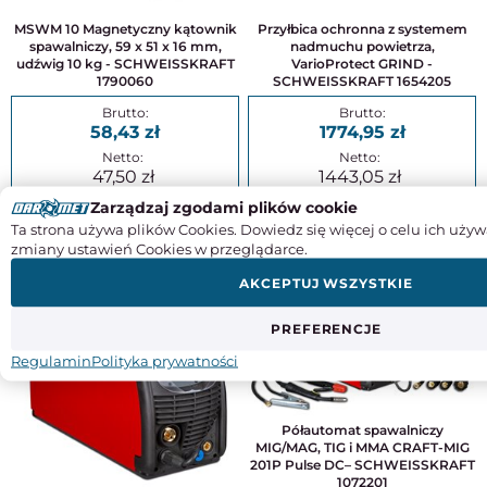
MSWM 10 Magnetyczny kątownik
Przyłbica ochronna z systemem
spawalniczy, 59 x 51 x 16 mm,
nadmuchu powietrza,
udźwig 10 kg - SCHWEISSKRAFT
VarioProtect GRIND -
1790060
SCHWEISSKRAFT 1654205
58,43
1774,95
47,50
1443,05
Zarządzaj zgodami plików cookie
KUP
KUP
Ta strona używa plików Cookies. Dowiedz się więcej o celu ich używ
zmiany ustawień Cookies w przeglądarce.
AKCEPTUJ WSZYSTKIE
PREFERENCJE
Regulamin
Polityka prywatności
Półautomat spawalniczy
MIG/MAG, TIG i MMA CRAFT-MIG
201P Pulse DC– SCHWEISSKRAFT
1072201