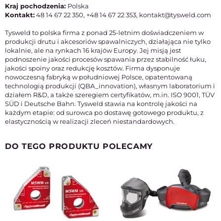
Kraj pochodzenia:
Polska
Kontakt:
48 14 67 22 350, +48 14 67 22 353, kontakt@tysweld.com
Tysweld to polska firma z ponad 25-letnim doświadczeniem w
produkcji drutu i akcesoriów spawalniczych, działająca nie tylko
lokalnie, ale na rynkach 16 krajów Europy. Jej misją jest
podnoszenie jakości procesów spawania przez stabilność łuku,
jakości spoiny oraz redukcję kosztów. Firma dysponuje
nowoczesną fabryką w południowej Polsce, opatentowaną
technologią produkcji (QBA_innovation), własnym laboratorium i
działem R&D, a także szeregiem certyfikatów, m.in. ISO 9001, TÜV
SÜD i Deutsche Bahn. Tysweld stawia na kontrolę jakości na
każdym etapie: od surowca po dostawę gotowego produktu, z
elastycznością w realizacji zleceń niestandardowych.
DO TEGO PRODUKTU POLECAMY