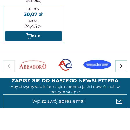
(56H905)
30,07
24,45
KUP
ZAPISZ SIĘ DO NASZEGO NEWSLETTERA
Aby otrzymywać informacje o promocjach i nowościach w
naszym sklepie