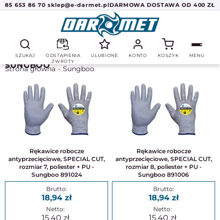
85 653 86 70
sklep@e-darmet.pl
DARMOWA DOSTAWA OD 400 ZŁ
SZUKAJ
ODSTĄPIENIA
ULUBIONE
KONTO
KOSZYK
MENU
ZWROTY
SUNGBOO
Strona główna
Sungboo
Rękawice robocze
Rękawice robocze
antyprzecięciowe, SPECIAL CUT,
antyprzecięciowe, SPECIAL CUT,
rozmiar 7, poliester + PU -
rozmiar 8, poliester + PU -
Sungboo 891024
Sungboo 891006
18,94
18,94
15,40
15,40