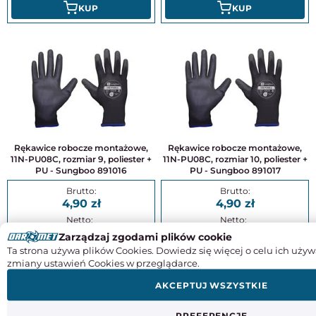
KUP
KUP
Rękawice robocze montażowe,
Rękawice robocze montażowe,
11N-PU08C, rozmiar 9, poliester +
11N-PU08C, rozmiar 10, poliester +
PU - Sungboo 891016
PU - Sungboo 891017
4,90
4,90
3,98
3,98
Zarządzaj zgodami plików cookie
Ta strona używa plików Cookies. Dowiedz się więcej o celu ich używ
KUP
KUP
zmiany ustawień Cookies w przeglądarce.
AKCEPTUJ WSZYSTKIE
PREFERENCJE