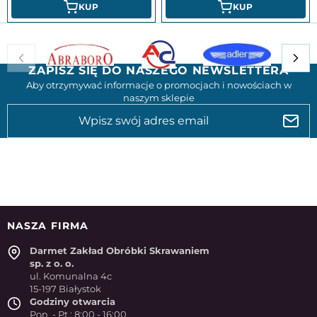
KUP
KUP
ZAPISZ SIĘ DO NASZEGO NEWSLETTERA
Aby otrzymywać informacje o promocjach i nowościach w
naszym sklepie
NASZA FIRMA
Darmet Zakład Obróbki Skrawaniem
sp. z o. o.
ul. Komunalna 4c
15-197 Białystok
Godziny otwarcia
Pon. - Pt.: 8:00 - 16:00