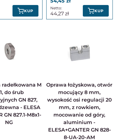
54,45
KUP
KUP
44,27
Oprawa łożyskowa, otwór
1, do śrub
mocujący 8 mm,
yjnych GN 827,
wysokość osi regulacji 20
rdzewna - ELESA
mm, z rowkiem,
 GN 827.1-M8x1-
mocowanie od góry,
NG
aluminium -
ELESA+GANTER GN 828-
8-UA-20-AM