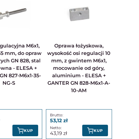
Oprawa łożyskowa,
35 mm, do opraw
wysokość osi regulacji 10
ych GN 828, stal
mm, z gwintem M6x1,
ewna - ELESA +
mocowanie od góry,
GN 827-M6x1-35-
aluminium - ELESA +
NG-S
GANTER GN 828-M6x1-A-
10-AM
53,12
KUP
KUP
43,19