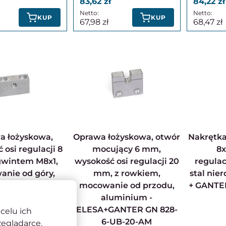
83,62
84,22
KUP
KUP
67,98
68,47
Oprawa łożyskowa, otwór
Nakrętka radełkowana M
 osi regulacji 8
mocujący 6 mm,
8x
gwintem M8x1,
wysokość osi regulacji 20
regulac
nie od góry,
mm, z rowkiem,
stal nie
ium - ELESA +
mocowanie od przodu,
+ GANTER
GN 828-M8x1-A-
aluminium -
8-AM
ELESA+GANTER GN 828-
celu ich
6-UB-20-AM
zeglądarce.