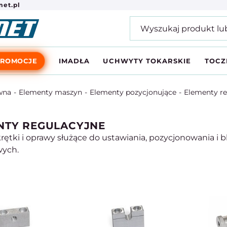
et.pl
PROMOCJE
IMADŁA
UCHWYTY TOKARSKIE
TOCZ
wna
Elementy maszyn
Elementy pozycjonujące
Elementy re
NTY REGULACYJNE
krętki i oprawy służące do ustawiania, pozycjonowania 
ych.