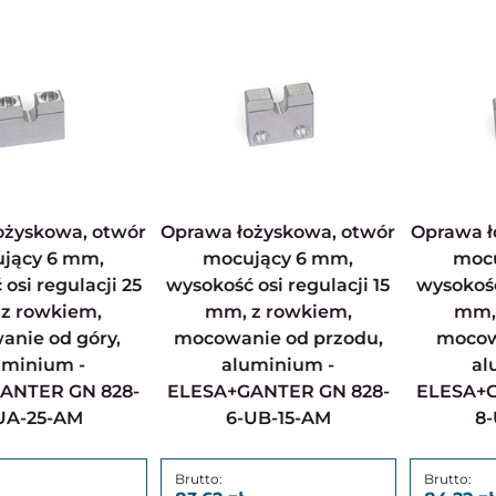
Oprawa łożyskowa, otwór
Oprawa łożyskowa, otwór
jący 6 mm,
mocujący 6 mm,
mocu
osi regulacji 25
wysokość osi regulacji 15
wysokość
z rowkiem,
mm, z rowkiem,
mm,
nie od góry,
mocowanie od przodu,
mocow
uminium -
aluminium -
al
ANTER GN 828-
ELESA+GANTER GN 828-
ELESA+G
UA-25-AM
6-UB-15-AM
8