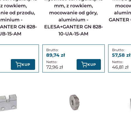
z rowkiem,
mm, z rowkiem,
mocow
ie od przodu,
mocowanie od góry,
alumin
uminium -
aluminium -
GANTER 
ANTER GN 828-
ELESA+GANTER GN 828-
UB-15-AM
10-UA-15-AM
89,74
57,58
KUP
KUP
72,96
46,81