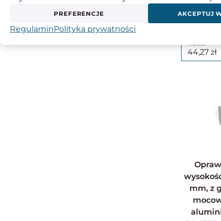
PREFERENCJE
AKCEPTUJ 
Regulamin
Polityka prywatności
54,45
44,27
Oprawa łożyskowa,
wysokość 
mm, z 
mocowa
alumin