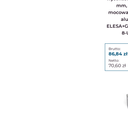
mm, 
mocowan
al
ELESA+G
8-
86,84
70,60