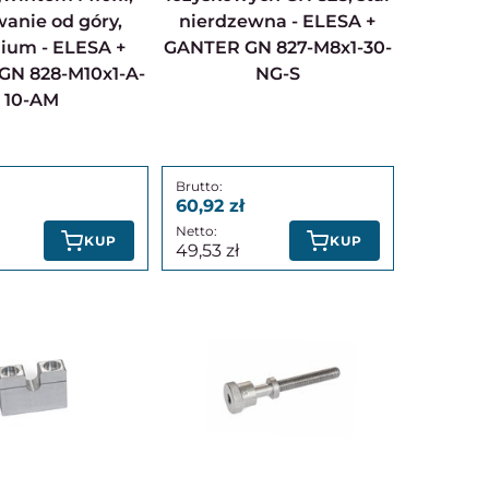
anie od góry,
nierdzewna - ELESA +
ium - ELESA +
GANTER GN 827-M8x1-30-
GN 828-M10x1-A-
NG-S
10-AM
60,92
KUP
KUP
49,53