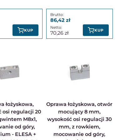
86,42
KUP
KUP
70,26
Oprawa łożyskowa, otwór
osi regulacji 20
mocujący 8 mm,
gwintem M8x1,
wysokość osi regulacji 30
anie od góry,
mm, z rowkiem,
ium - ELESA +
mocowanie od góry,