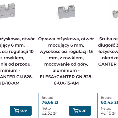
Oprawa łożyskowa, otwór
Śruba regulacyjna M6x1,
jący 6 mm,
mocujący 6 mm,
długość 
osi regulacji 10
wysokość osi regulacji 15
łożyskow
z rowkiem,
mm, z rowkiem,
nierdz
ie od przodu,
mocowanie od góry,
GANTER 
uminium -
aluminium -
ANTER GN 828-
ELESA+GANTER GN 828-
UB-10-AM
6-UA-15-AM
76,66
60,45
KUP
KUP
62,32
49,15