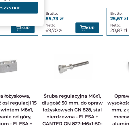
WSZYSTKIE
85,73
25,67
KUP
KUP
69,70
20,87
Śruba regulacyjna M6x1,
Oprawa łożyskowa,
osi regulacji 15
długość 50 mm, do opraw
wysokość 
gwintem M8x1,
łożyskowych GN 828, stal
mm, z 
nie od góry,
nierdzewna - ELESA +
mocow
ium - ELESA +
GANTER GN 827-M6x1-50-
alumin