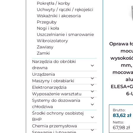
Pokrętła / korby
Uchwyty / rączki / rękojeści
Wskaźniki i akcesoria
Przeguby
Nogi i koła
Uszczelnianie i smarowanie
Wibroizolatory
Oprawa łożyskowa, otwór
Zawiasy
mocu
Zamki
wysokość 
Narzędzia do obróbki
mm, 
drewna
mocowan
Urządzenia
al
Maszyny i obrabiarki
ELESA+G
Elektronarzędzia
6-
Wyposażenie warsztatu
Systemy do dozowania
chłodziwa
Środki ochrony osobistej
83,62
BHP
Chemia przemysłowa
67,98
Spawanie i lutowanie