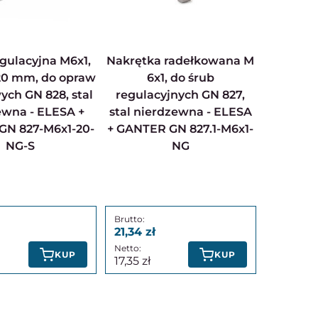
Nakrętka radełkowana M
20 mm, do opraw
6x1, do śrub
ych GN 828, stal
regulacyjnych GN 827,
ewna - ELESA +
stal nierdzewna - ELESA
GN 827-M6x1-20-
+ GANTER GN 827.1-M6x1-
NG-S
NG
21,34
KUP
KUP
17,35