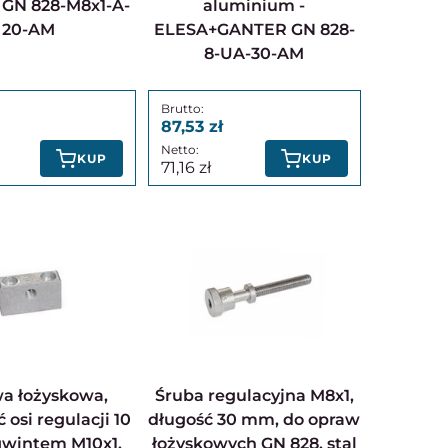
GN 828-M8x1-A-
aluminium -
20-AM
ELESA+GANTER GN 828-
8-UA-30-AM
87,53
KUP
KUP
71,16
Śruba regulacyjna M8x1,
 osi regulacji 10
długość 30 mm, do opraw
gwintem M10x1,
łożyskowych GN 828, stal