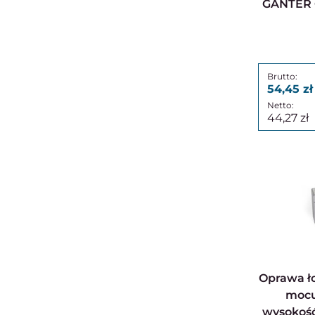
GANTER 
54,45
44,27
Oprawa łożyskowa, otwór
mocu
wysokość 