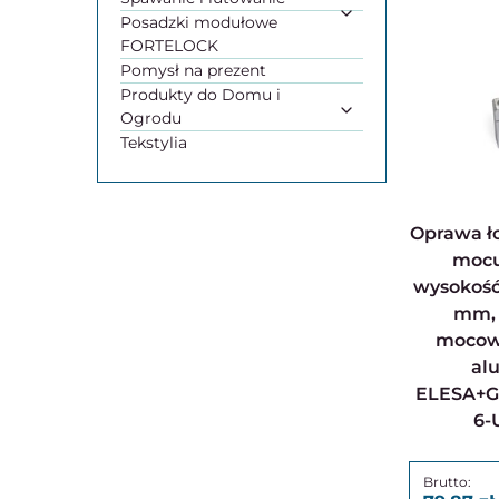
Posadzki modułowe
FORTELOCK
Pomysł na prezent
Produkty do Domu i
Ogrodu
Tekstylia
Oprawa łożyskowa, otwór
mocu
wysokość 
mm, 
mocowa
al
ELESA+G
6-