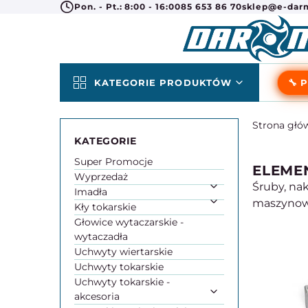
Pon. - Pt.: 8:00 - 16:00
85 653 86 70
sklep@e-darm
KATEGORIE PRODUKTÓW
🔧 
Strona głó
Super Promocje
ELEME
Wyprzedaż
Śruby, na
Imadła
maszynow
Kły tokarskie
Głowice wytaczarskie -
wytaczadła
Uchwyty wiertarskie
Uchwyty tokarskie
Uchwyty tokarskie -
akcesoria