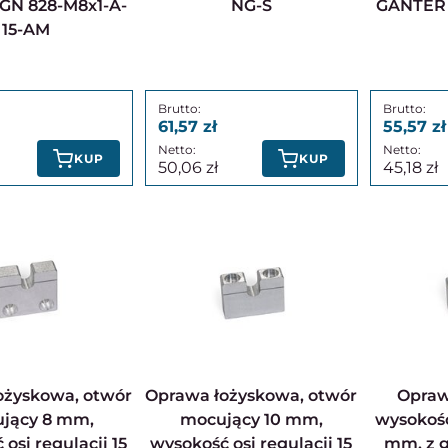
GN 828-M8x1-A-
NG-S
GANTER 
15-AM
61,57
55,57
KUP
KUP
50,06
45,18
Oprawa łożyskowa, otwór
Oprawa łożyskowa,
jący 8 mm,
mocujący 10 mm,
wysokość
osi regulacji 15
wysokość osi regulacji 15
mm, z 