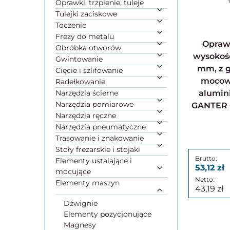
Oprawki, trzpienie, tuleje
Tulejki zaciskowe
Toczenie
Frezy do metalu
Oprawa łożyskowa,
Obróbka otworów
wysokość
Gwintowanie
mm, z 
Cięcie i szlifowanie
mocowa
Radełkowanie
Narzędzia ścierne
alumin
Narzędzia pomiarowe
GANTER 
Narzędzia ręczne
Narzędzia pneumatyczne
Trasowanie i znakowanie
Stoły frezarskie i stojaki
Elementy ustalające i
53,12
mocujące
Elementy maszyn
43,19
Dźwignie
Elementy pozycjonujące
Magnesy