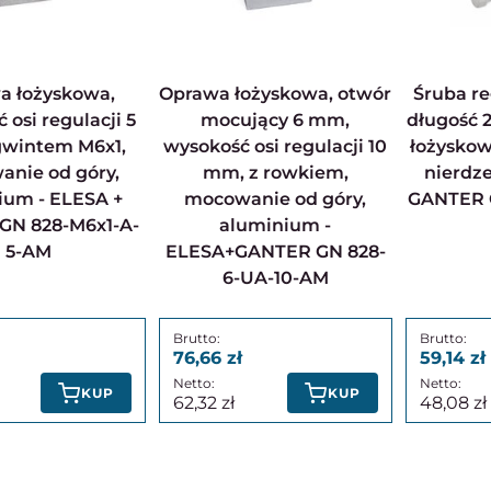
Oprawa łożyskowa, otwór
Śruba regulacyjna M6x1,
 osi regulacji 5
mocujący 6 mm,
długość 
gwintem M6x1,
wysokość osi regulacji 10
łożyskow
nie od góry,
mm, z rowkiem,
nierdz
ium - ELESA +
mocowanie od góry,
GANTER 
GN 828-M6x1-A-
aluminium -
5-AM
ELESA+GANTER GN 828-
6-UA-10-AM
76,66
59,14
KUP
KUP
62,32
48,08