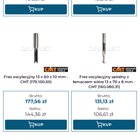
KUP
KUP
Frez oscylacyjny 13 x 60 x 10 mm -
Frez oscylacyjny spiralny z
CMT (179.100.50)
łamaczem wióra 13 x 70 x 8 mm -
CMT (160.080.31)
177,56
131,13
144,36
106,61
KUP
KUP