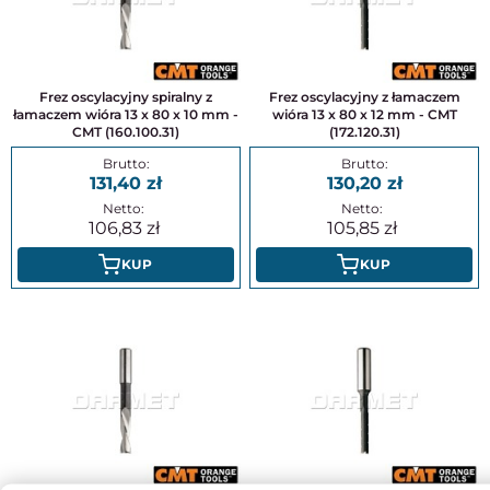
Frez oscylacyjny spiralny z
Frez oscylacyjny z łamaczem
łamaczem wióra 13 x 80 x 10 mm -
wióra 13 x 80 x 12 mm - CMT
CMT (160.100.31)
(172.120.31)
131,40
130,20
106,83
105,85
KUP
KUP