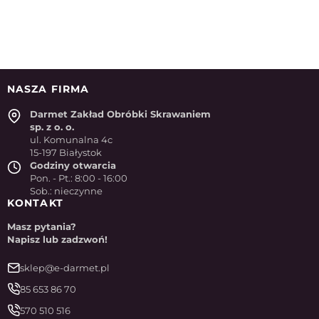
NASZA FIRMA
Darmet Zakład Obróbki Skrawaniem
sp. z o. o.
ul. Komunalna 4c
15-197 Białystok
Godziny otwarcia
Pon. - Pt.: 8:00 - 16:00
Sob.: nieczynne
KONTAKT
Masz pytania?
Napisz lub zadzwoń!
sklep@e-darmet.pl
85 653 86 70
570 510 516