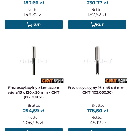
183,66
230,77
149,32
187,62
KUP
KUP
Frez oscylacyjny z łamaczem
Frez oscylacyjny 16 x 45 x 6 mm -
wióra 13 x 120 x 20 mm - CMT
CMT (103.060.30)
(172.200.31)
254,59
178,50
206,98
145,12