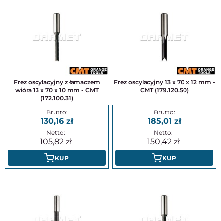
Frez oscylacyjny z łamaczem
Frez oscylacyjny 13 x 70 x 12 mm -
wióra 13 x 70 x 10 mm - CMT
CMT (179.120.50)
(172.100.31)
130,16
185,01
105,82
150,42
KUP
KUP