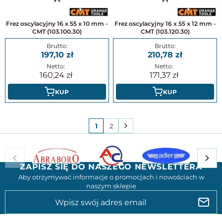
Frez oscylacyjny 16 x 55 x 10 mm -
Frez oscylacyjny 16 x 55 x 12 mm -
CMT (103.100.30)
CMT (103.120.30)
197,10
210,78
160,24
171,37
KUP
KUP
1
2
ZAPISZ SIĘ DO NASZEGO NEWSLETTERA
Aby otrzymywać informacje o promocjach i nowościach w
naszym sklepie