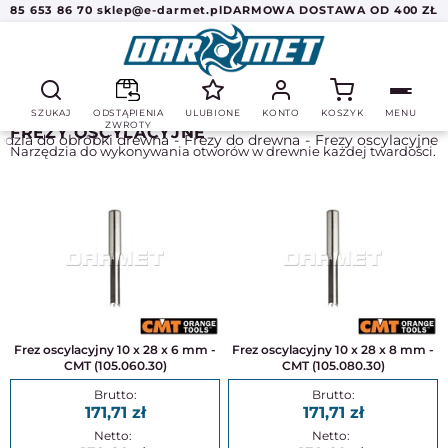
85 653 86 70
sklep@e-darmet.pl
DARMOWA DOSTAWA OD 400 ZŁ
SZUKAJ
ODSTĄPIENIA
ULUBIONE
KONTO
KOSZYK
MENU
ZWROTY
FREZY OSCYLACYJNE
ędzia do obróbki drewna
Frezy do drewna
Frezy oscylacyjne
Narzędzia do wykonywania otworów w drewnie każdej twardości.
Frez oscylacyjny 10 x 28 x 6 mm -
Frez oscylacyjny 10 x 28 x 8 mm -
CMT (105.060.30)
CMT (105.080.30)
171,71
171,71