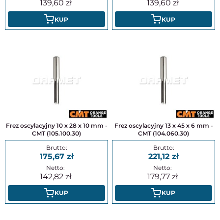
139,60
139,60
KUP
KUP
Frez oscylacyjny 10 x 28 x 10 mm -
Frez oscylacyjny 13 x 45 x 6 mm -
CMT (105.100.30)
CMT (104.060.30)
175,67
221,12
142,82
179,77
KUP
KUP