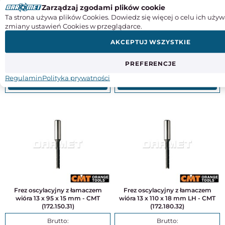
Frez oscylacyjny spiralny z
Frez oscylacyjny z łamaczem
Zarządzaj zgodami plików cookie
łamaczem wióra 13 x 90 x 12 mm -
wióra 13 x 90 x 14 mm - CMT
Ta strona używa plików Cookies. Dowiedz się więcej o celu ich używ
CMT (160.120.31)
(172.140.31)
zmiany ustawień Cookies w przeglądarce.
AKCEPTUJ WSZYSTKIE
131,12
150,14
PREFERENCJE
106,60
122,06
Regulamin
Polityka prywatności
KUP
KUP
Frez oscylacyjny z łamaczem
Frez oscylacyjny z łamaczem
wióra 13 x 95 x 15 mm - CMT
wióra 13 x 110 x 18 mm LH - CMT
(172.150.31)
(172.180.32)