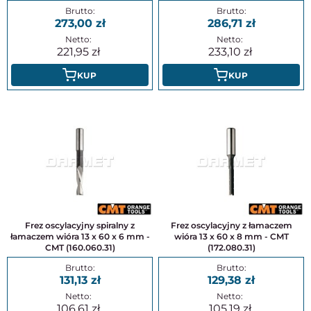
273,00
286,71
221,95
233,10
KUP
KUP
Frez oscylacyjny spiralny z
Frez oscylacyjny z łamaczem
łamaczem wióra 13 x 60 x 6 mm -
wióra 13 x 60 x 8 mm - CMT
CMT (160.060.31)
(172.080.31)
131,13
129,38
106,61
105,19