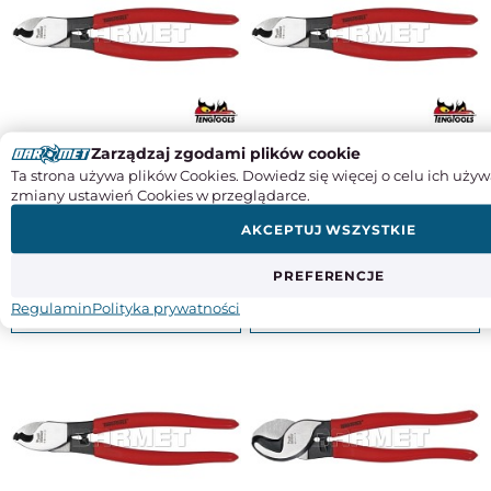
Szczypce tnące do kabli MB444-6,
Szczypce tnące do kabli MB444-8,
Zarządzaj zgodami plików cookie
długość: 160MM - TENGTOOLS
długość: 200MM - TENGTOOLS
Ta strona używa plików Cookies. Dowiedz się więcej o celu ich używ
(11676-0059)
(11676-0158)
zmiany ustawień Cookies w przeglądarce.
92,77
101,95
AKCEPTUJ WSZYSTKIE
75,42
82,89
PREFERENCJE
Regulamin
Polityka prywatności
KUP
KUP