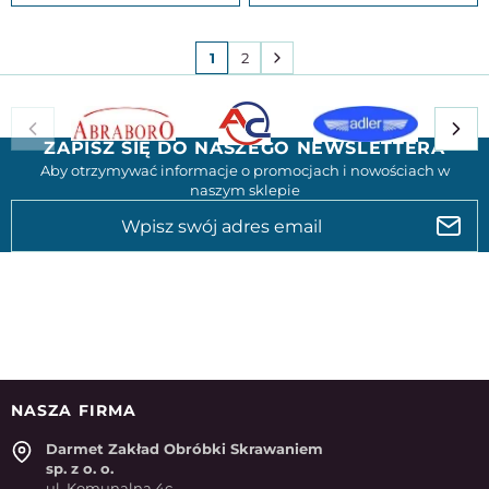
1
2
ZAPISZ SIĘ DO NASZEGO NEWSLETTERA
Aby otrzymywać informacje o promocjach i nowościach w
naszym sklepie
NASZA FIRMA
Darmet Zakład Obróbki Skrawaniem
sp. z o. o.
ul. Komunalna 4c