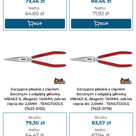
79,46
88,46
64,60
71,92
KUP
KUP
Szczypce płaskie z cięciem
Szczypce płaskie z cięciem
bocznym z odgiętą główką
bocznym z odgiętą główką
MB463-5, długość: 140MM, zakres
MB463-6, długość: 160MM, zakres
cięcia do: 2,5MM - TENGTOOLS
cięcia do: 2,5MM - TENGTOOLS
(7423-0152)
(7423-0178)
79,30
83,57
64,47
67,94