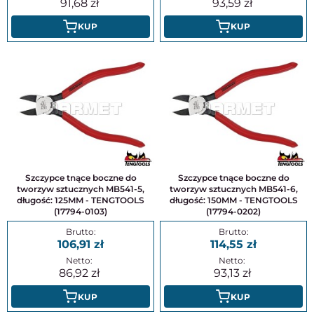
91,68
93,59
KUP
KUP
Szczypce tnące boczne do
Szczypce tnące boczne do
tworzyw sztucznych MB541-5,
tworzyw sztucznych MB541-6,
długość: 125MM - TENGTOOLS
długość: 150MM - TENGTOOLS
(17794-0103)
(17794-0202)
106,91
114,55
86,92
93,13
KUP
KUP