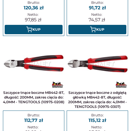
120,36
91,72
97,85
74,57
KUP
KUP
Szczypce tnące boczne MB442-8T,
Szczypce tnące boczne z odgiętą
długość: 200MM, zakres cięcia do:
główką MB442-8T, długość:
4,0MM - TENGTOOLS (10975-0208)
200MM, zakres cięcia do: 4,0MM -
TENGTOOLS (10975-0307)
112,77
115,12