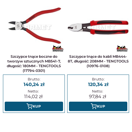
Szczypce tnące boczne do
Szczypce tnące do kabli MB444-
tworzyw sztucznych MB541-7,
8T, długość: 208MM - TENGTOOLS
długość: 180MM - TENGTOOLS
(10976-0108)
(17794-0301)
140,24
120,34
114,02
97,84
KUP
KUP