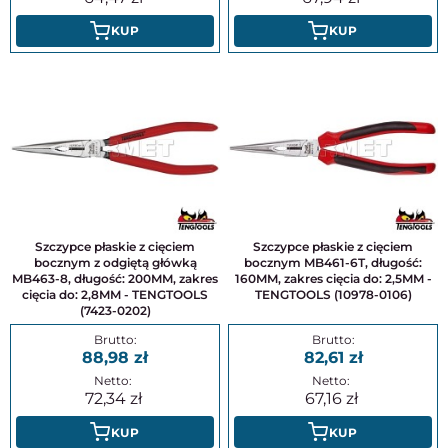
KUP
KUP
Szczypce płaskie z cięciem
Szczypce płaskie z cięciem
bocznym z odgiętą główką
bocznym MB461-6T, długość:
MB463-8, długość: 200MM, zakres
160MM, zakres cięcia do: 2,5MM -
cięcia do: 2,8MM - TENGTOOLS
TENGTOOLS (10978-0106)
(7423-0202)
88,98
82,61
72,34
67,16
KUP
KUP