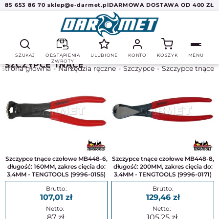
85 653 86 70
sklep@e-darmet.pl
DARMOWA DOSTAWA OD 400 ZŁ
SZUKAJ
ODSTĄPIENIA
ULUBIONE
KONTO
KOSZYK
MENU
ZWROTY
SZCZYPCE TNĄCE
Strona główna
Narzędzia ręczne
Szczypce
Szczypce tnące
Szczypce tnące czołowe MB448-6,
Szczypce tnące czołowe MB448-8,
długość: 160MM, zakres cięcia do:
długość: 200MM, zakres cięcia do:
3,4MM - TENGTOOLS (9996-0155)
3,4MM - TENGTOOLS (9996-0171)
107,01
129,46
87
105,25