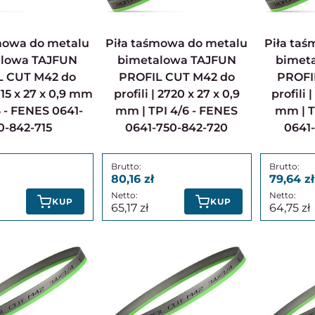
Piła taśmowa do metalu
Piła taśmowa do metalu
alowa TAJFUN
bimetalowa TAJFUN
bimet
L CUT M42 do
PROFIL CUT M42 do
PROFI
2715 x 27 x 0,9 mm
profili | 2720 x 27 x 0,9
profili 
6 - FENES 0641-
mm | TPI 4/6 - FENES
mm | T
0-842-715
0641-750-842-720
0641
80,16
79,64
KUP
KUP
65,17
64,75