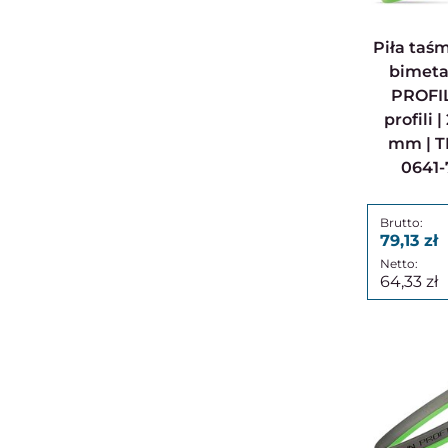
Piła taśmowa do metalu
bimet
PROFI
profili 
mm | TP
0641-
79,13
64,33