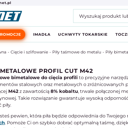
et.pl
PROMOCJE
IMADŁA
UCHWYTY TOKARSKIE
TOCZ
wna
Cięcie i szlifowanie
Piły taśmowe do metalu
Piły bimet
BIMETALOWE PROFIL CUT M42
owe bimetalowe do cięcia profili
to precyzyjne narzęd
ementów stalowych oraz metalowych o zróżnicowanych prz
ącej
M42
z zawartością
8% kobaltu
, trwale połączonej m
żynowej. Takie rozwiązanie gwarantuje wysoką odporność 
piły.
jesteś pewien, która piła będzie odpowiednia do Twojego 
ch
. Pomoże Ci on szybko dobrać optymalną taśmę, dzięk