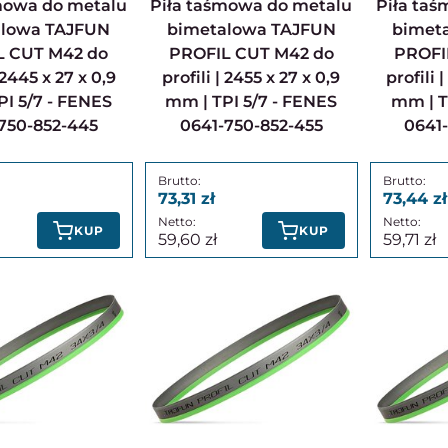
Piła taśmowa do metalu
Piła taśmowa do metalu
alowa TAJFUN
bimetalowa TAJFUN
bimet
L CUT M42 do
PROFIL CUT M42 do
PROFI
| 2445 x 27 x 0,9
profili | 2455 x 27 x 0,9
profili 
I 5/7 - FENES
mm | TPI 5/7 - FENES
mm | T
750-852-445
0641-750-852-455
0641
73,31
73,44
KUP
KUP
59,60
59,71