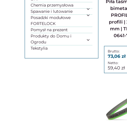
Piła taśmowa do metalu
Chemia przemysłowa
bimet
Spawanie i lutowanie
PROFI
Posadzki modułowe
profili 
FORTELOCK
mm | TP
Pomysł na prezent
0641-
Produkty do Domu i
Ogrodu
Tekstylia
73,06
59,40