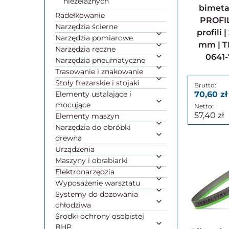
nieżelaznych
bimet
Radełkowanie
PROFI
Narzędzia ścierne
profili 
Narzędzia pomiarowe
mm | TP
Narzędzia ręczne
0641-
Narzędzia pneumatyczne
Trasowanie i znakowanie
Stoły frezarskie i stojaki
Elementy ustalające i
70,60
mocujące
57,40
Elementy maszyn
Narzędzia do obróbki
drewna
Urządzenia
Maszyny i obrabiarki
Elektronarzędzia
Wyposażenie warsztatu
Systemy do dozowania
chłodziwa
Środki ochrony osobistej
BHP