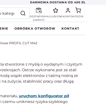
DARMOWA DOSTAWA OD 400 ZŁ
ODSTĄPIENIA
ULUBIONE
KONTO
KOSZYK
ZWROTY
ENIE
OBRÓBKA OTWORÓW
KONTAKT
alowe PROFIL CUT M42
zia stworzone z myślą o wydajnym i czystym
ekrojach. Ostrze wykonane jest ze stali
etodą wiązki elektronów z taśmą nośną ze
na zużycie, stabilność pracy oraz długą
materiału,
uruchom konfigurator pił
i czemu unikniesz ryzyka szybkiego