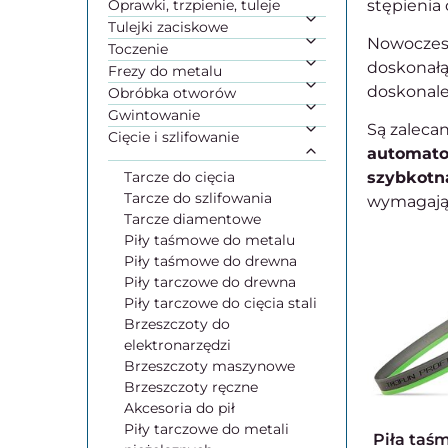
Oprawki, trzpienie, tuleje
stępienia 
Tulejki zaciskowe
Nowoczesn
Toczenie
doskonałą
Frezy do metalu
doskonale
Obróbka otworów
Gwintowanie
Są zaleca
Cięcie i szlifowanie
automat
Tarcze do cięcia
szybkotn
Tarcze do szlifowania
wymagający
Tarcze diamentowe
Piły taśmowe do metalu
Piły taśmowe do drewna
Piły tarczowe do drewna
Piły tarczowe do cięcia stali
Brzeszczoty do
elektronarzędzi
Brzeszczoty maszynowe
Brzeszczoty ręczne
Akcesoria do pił
Piły tarczowe do metali
Piła taśmowa do metalu