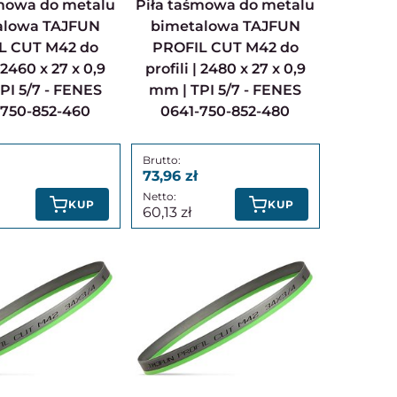
Piła taśmowa do metalu
alowa TAJFUN
bimetalowa TAJFUN
L CUT M42 do
PROFIL CUT M42 do
| 2460 x 27 x 0,9
profili | 2480 x 27 x 0,9
PI 5/7 - FENES
mm | TPI 5/7 - FENES
-750-852-460
0641-750-852-480
73,96
KUP
KUP
60,13