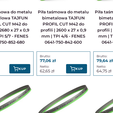
Piła taśmowa do metalu
Piła taśmowa do metalu
alowa TAJFUN
bimetalowa TAJFUN
bimet
L CUT M42 do
PROFIL CUT M42 do
PROFI
| 2680 x 27 x 0,9
profili | 2600 x 27 x 0,9
profili 
I 5/7 - FENES
mm | TPI 4/6 - FENES
mm | T
750-852-680
0641-750-842-600
0641
77,06
79,64
KUP
KUP
62,65
64,75