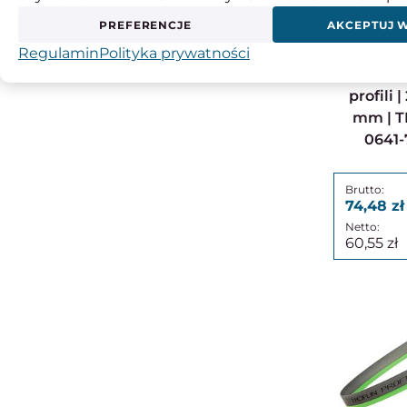
PREFERENCJE
AKCEPTUJ 
Piła taśmowa do metalu
bimet
Regulamin
Polityka prywatności
PROFI
profili 
mm | TP
0641-
74,48
60,55