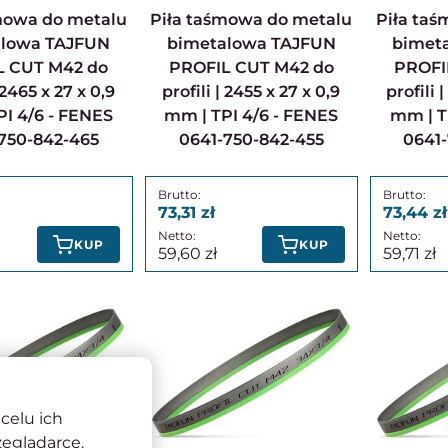
Piła taśmowa do metalu
Piła taśmowa do metalu
alowa TAJFUN
bimetalowa TAJFUN
bimet
L CUT M42 do
PROFIL CUT M42 do
PROFI
| 2465 x 27 x 0,9
profili | 2455 x 27 x 0,9
profili 
I 4/6 - FENES
mm | TPI 4/6 - FENES
mm | T
750-842-465
0641-750-842-455
0641
73,31
73,44
KUP
KUP
59,60
59,71
celu ich
zeglądarce.