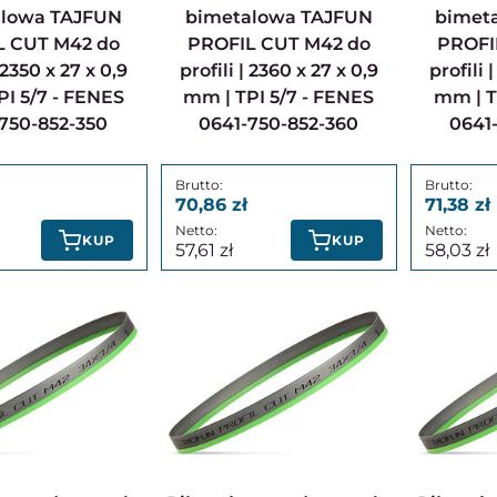
alowa TAJFUN
bimetalowa TAJFUN
bimet
L CUT M42 do
PROFIL CUT M42 do
PROFI
| 2350 x 27 x 0,9
profili | 2360 x 27 x 0,9
profili 
I 5/7 - FENES
mm | TPI 5/7 - FENES
mm | T
750-852-350
0641-750-852-360
0641
70,86
71,38
KUP
KUP
57,61
58,03