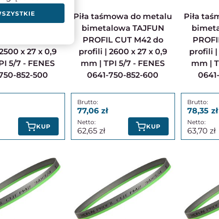
WSZYSTKIE
Piła taśmowa do metalu
Piła taśmowa do metalu
alowa TAJFUN
bimetalowa TAJFUN
bimet
L CUT M42 do
PROFIL CUT M42 do
PROFI
| 2500 x 27 x 0,9
profili | 2600 x 27 x 0,9
profili 
I 5/7 - FENES
mm | TPI 5/7 - FENES
mm | T
750-852-500
0641-750-852-600
0641
77,06
78,35
KUP
KUP
62,65
63,70