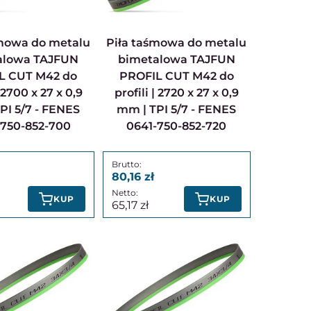
Piła taśmowa do metalu
alowa TAJFUN
bimetalowa TAJFUN
L CUT M42 do
PROFIL CUT M42 do
| 2700 x 27 x 0,9
profili | 2720 x 27 x 0,9
PI 5/7 - FENES
mm | TPI 5/7 - FENES
-750-852-700
0641-750-852-720
80,16
KUP
KUP
65,17