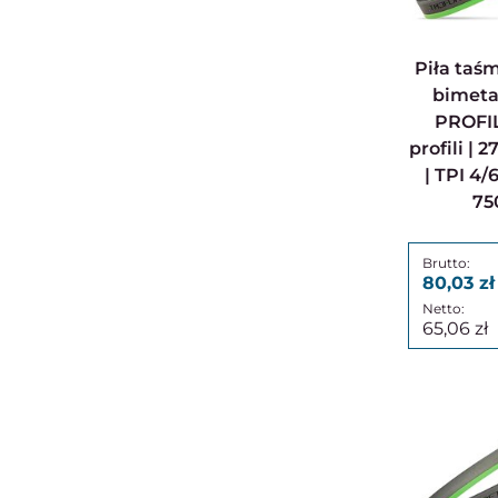
Piła taśmowa do metalu
bimet
PROFI
profili | 
| TPI 4/
75
80,03
65,06