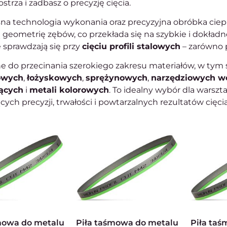
ostrza i zadbasz o precyzję cięcia.
a technologia wykonania oraz precyzyjna obróbka ciepln
 geometrię zębów, co przekłada się na szybkie i dokładn
 sprawdzają się przy
cięciu profili stalowych
– zarówno 
ne do przecinania szerokiego zakresu materiałów, w tym 
owych
,
łożyskowych
,
sprężynowych
,
narzędziowych w
ących
i
metali kolorowych
. To idealny wybór dla warsz
ch precyzji, trwałości i powtarzalnych rezultatów cięcia
Piła taśmowa do metalu
Piła taśmowa do metalu