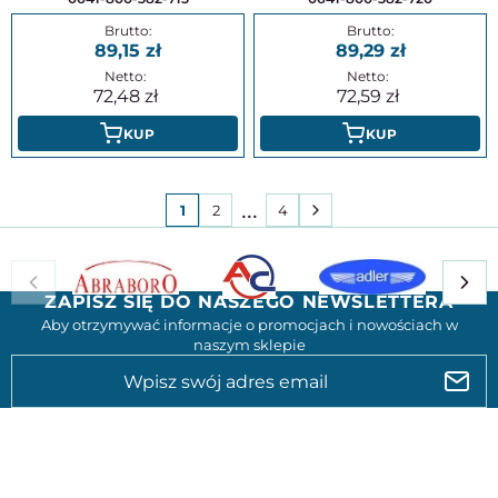
89,15
89,29
72,48
72,59
KUP
KUP
1
2
3
4
ZAPISZ SIĘ DO NASZEGO NEWSLETTERA
Aby otrzymywać informacje o promocjach i nowościach w
naszym sklepie