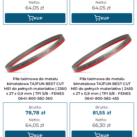
64,05
64,05
KUP
KUP
Piła taśmowa do metalu
Piła taśmowa do metalu
bimetalowa TAJFUN BEST CUT
bimetalowa TAJFUN BEST CUT
M51 do pełnych materiałów | 2360
M51 do pełnych materiałów | 2455
x 27 x 0,9 mm | TPI 5/8 - FENES
x 27 x 0,9 mm | TPI 5/8 - FENES
0641-800-582-360
0641-800-582-455
78,78
81,55
64,05
66,30
KUP
KUP