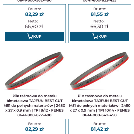
0641-800-562-480
0641-800-622-455
82,29
81,55
66,90
66,30
KUP
KUP
Piła taśmowa do metalu
Piła taśmowa do metalu
bimetalowa TAJFUN BEST CUT
bimetalowa TAJFUN BEST CUT
M51 do pełnych materiałów | 2480
M51 do pełnych materiałów | 2450
x 27 x 0,9 mm | TPI 8/12 - FENES
x 27 x 0,9 mm | TPI 10/14 - FENES
0641-800-622-480
0641-800-642-450
82,29
81,42