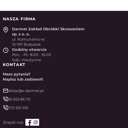
NASZA FIRMA
Darmet Zakład Obróbki Skrawaniem
sp. z o. o.
ul. Komunalna 4c
15-197 Białystok
Godziny otwarcia
Pon. - Pt.: 8:00 - 16:00
Sob.: nieczynne
KONTAKT
Masz pytania?
Napisz lub zadzwoń!
sklep@e-darmet.pl
85 653 86 70
570 510 516