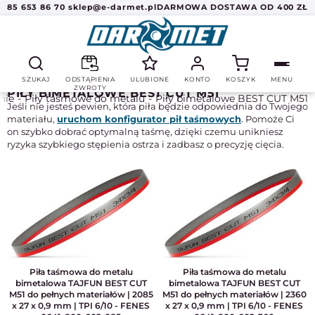
85 653 86 70
sklep@e-darmet.pl
DARMOWA DOSTAWA OD 400 ZŁ
SZUKAJ
ODSTĄPIENIA
ULUBIONE
KONTO
KOSZYK
MENU
ZWROTY
PIŁY BIMETALOWE BEST CUT M51
anie
Piły taśmowe do metalu
Piły bimetalowe BEST CUT M51
Jeśli nie jesteś pewien, która piła będzie odpowiednia do Twojego
materiału,
uruchom konfigurator pił taśmowych
. Pomoże Ci
on szybko dobrać optymalną taśmę, dzięki czemu unikniesz
ryzyka szybkiego stępienia ostrza i zadbasz o precyzję cięcia.
Piła taśmowa do metalu
Piła taśmowa do metalu
bimetalowa TAJFUN BEST CUT
bimetalowa TAJFUN BEST CUT
M51 do pełnych materiałów | 2085
M51 do pełnych materiałów | 2360
x 27 x 0,9 mm | TPI 6/10 - FENES
x 27 x 0,9 mm | TPI 6/10 - FENES