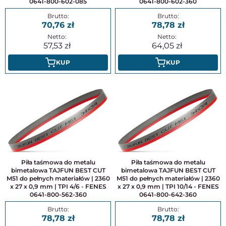
0641-800-602-085
0641-800-602-360
70,76
78,78
57,53
64,05
KUP
KUP
Piła taśmowa do metalu
Piła taśmowa do metalu
bimetalowa TAJFUN BEST CUT
bimetalowa TAJFUN BEST CUT
M51 do pełnych materiałów | 2360
M51 do pełnych materiałów | 2360
x 27 x 0,9 mm | TPI 4/6 - FENES
x 27 x 0,9 mm | TPI 10/14 - FENES
0641-800-562-360
0641-800-642-360
78,78
78,78