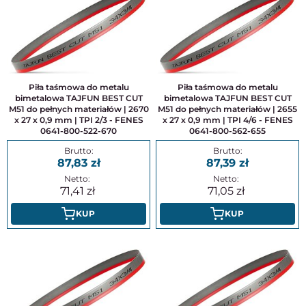
Piła taśmowa do metalu
Piła taśmowa do metalu
bimetalowa TAJFUN BEST CUT
bimetalowa TAJFUN BEST CUT
M51 do pełnych materiałów | 2670
M51 do pełnych materiałów | 2655
x 27 x 0,9 mm | TPI 2/3 - FENES
x 27 x 0,9 mm | TPI 4/6 - FENES
0641-800-522-670
0641-800-562-655
87,83
87,39
71,41
71,05
KUP
KUP