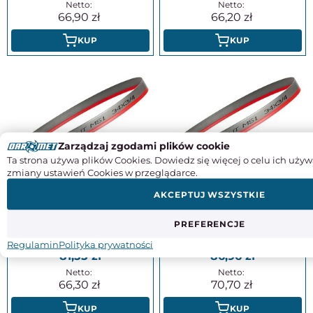
66,90
66,20
KUP
KUP
Zarządzaj zgodami plików cookie
Ta strona używa plików Cookies. Dowiedz się więcej o celu ich używ
zmiany ustawień Cookies w przeglądarce.
Piła taśmowa do metalu
Piła taśmowa do metalu
bimetalowa TAJFUN BEST CUT
bimetalowa TAJFUN BEST CUT
AKCEPTUJ WSZYSTKIE
M51 do pełnych materiałów | 2455
M51 do pełnych materiałów | 2640
x 27 x 0,9 mm | TPI 10/14 - FENES
x 27 x 0,9 mm | TPI 10/14 - FENES
0641-800-642-455
0641-800-642-640
PREFERENCJE
Regulamin
Polityka prywatności
81,55
86,96
66,30
70,70
KUP
KUP