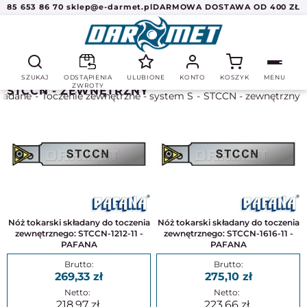
85 653 86 70
sklep@e-darmet.pl
DARMOWA DOSTAWA OD 400 ZŁ
SZUKAJ
ODSTĄPIENIA
ULUBIONE
KONTO
KOSZYK
MENU
ZWROTY
STCCN - ZEWNĘTRZNY
kładane
Toczenie zewnętrzne - system S
STCCN - zewnętrzny
Nóż tokarski składany do toczenia
Nóż tokarski składany do toczenia
zewnętrznego: STCCN-1212-11 -
zewnętrznego: STCCN-1616-11 -
PAFANA
PAFANA
269,33
275,10
218,97
223,66