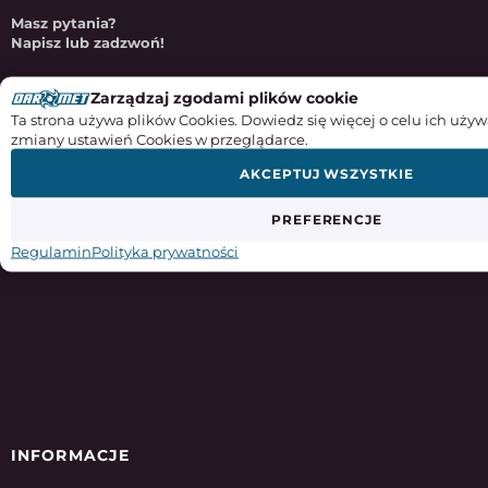
Masz pytania?
Napisz lub zadzwoń!
sklep@e-darmet.pl
Zarządzaj zgodami plików cookie
Ta strona używa plików Cookies. Dowiedz się więcej o celu ich używ
85 653 86 70
zmiany ustawień Cookies w przeglądarce.
570 510 516
AKCEPTUJ WSZYSTKIE
PREFERENCJE
Regulamin
Polityka prywatności
INFORMACJE