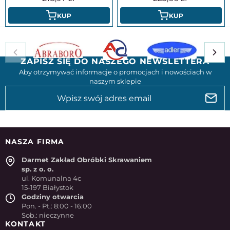
KUP
KUP
ZAPISZ SIĘ DO NASZEGO NEWSLETTERA
Aby otrzymywać informacje o promocjach i nowościach w
naszym sklepie
NASZA FIRMA
Darmet Zakład Obróbki Skrawaniem
sp. z o. o.
ul. Komunalna 4c
15-197 Białystok
Godziny otwarcia
Pon. - Pt.: 8:00 - 16:00
Sob.: nieczynne
KONTAKT