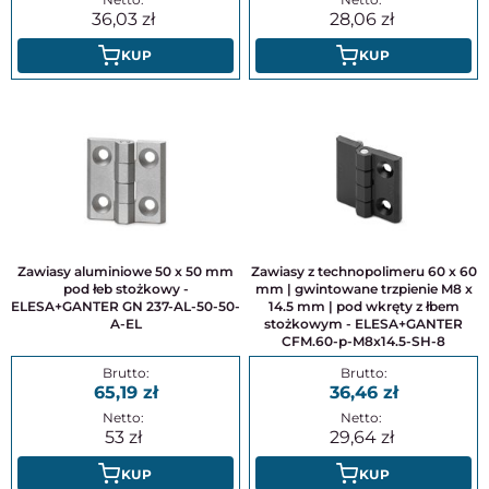
36,03
28,06
KUP
KUP
Zawiasy aluminiowe 50 x 50 mm
Zawiasy z technopolimeru 60 x 60
pod łeb stożkowy -
mm | gwintowane trzpienie M8 x
ELESA+GANTER GN 237-AL-50-50-
14.5 mm | pod wkręty z łbem
A-EL
stożkowym - ELESA+GANTER
CFM.60-p-M8x14.5-SH-8
65,19
36,46
53
29,64
KUP
KUP