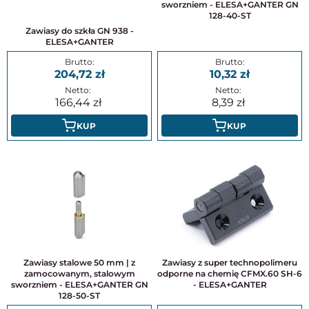
sworzniem - ELESA+GANTER GN
128-40-ST
Zawiasy do szkła GN 938 -
ELESA+GANTER
204,72
10,32
166,44
8,39
KUP
KUP
Zawiasy stalowe 50 mm | z
Zawiasy z super technopolimeru
zamocowanym, stalowym
odporne na chemię CFMX.60 SH-6
sworzniem - ELESA+GANTER GN
- ELESA+GANTER
128-50-ST