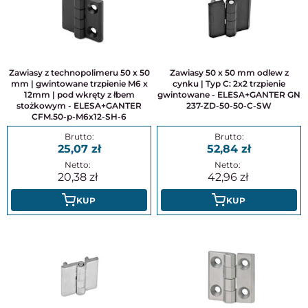
Zawiasy z technopolimeru 50 x 50
Zawiasy 50 x 50 mm odlew z
mm | gwintowane trzpienie M6 x
cynku | Typ C: 2x2 trzpienie
12mm | pod wkręty z łbem
gwintowane - ELESA+GANTER GN
stożkowym - ELESA+GANTER
237-ZD-50-50-C-SW
CFM.50-p-M6x12-SH-6
25,07
52,84
20,38
42,96
KUP
KUP