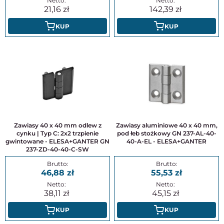
21,16
142,39
KUP
KUP
Zawiasy 40 x 40 mm odlew z
Zawiasy aluminiowe 40 x 40 mm,
cynku | Typ C: 2x2 trzpienie
pod łeb stożkowy GN 237-AL-40-
gwintowane - ELESA+GANTER GN
40-A-EL - ELESA+GANTER
237-ZD-40-40-C-SW
46,88
55,53
38,11
45,15
KUP
KUP