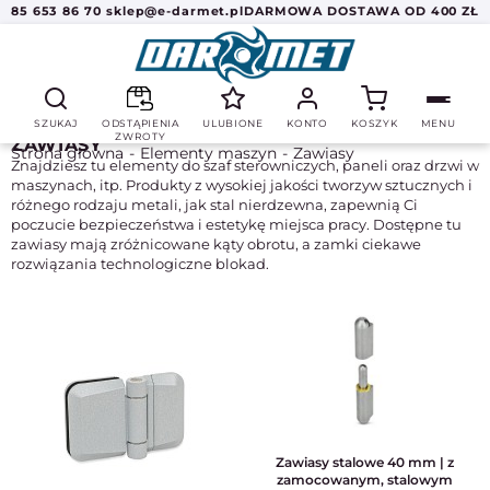
85 653 86 70
sklep@e-darmet.pl
DARMOWA DOSTAWA OD 400 ZŁ
SZUKAJ
ODSTĄPIENIA
ULUBIONE
KONTO
KOSZYK
MENU
ZWROTY
ZAWIASY
Strona główna
Elementy maszyn
Zawiasy
Znajdziesz tu elementy do szaf sterowniczych, paneli oraz drzwi w
maszynach, itp. Produkty z wysokiej jakości tworzyw sztucznych i
różnego rodzaju metali, jak stal nierdzewna, zapewnią Ci
poczucie bezpieczeństwa i estetykę miejsca pracy. Dostępne tu
zawiasy mają zróżnicowane kąty obrotu, a zamki ciekawe
rozwiązania technologiczne blokad.
Zawiasy stalowe 40 mm | z
zamocowanym, stalowym