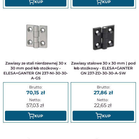
KUP
KUP
Zawiasy ze stali nierdzewnej 30 x
Zawiasy stalowe 30 x 30 mm | pod
30 mm pod łeb stożkowy -
łeb stożkowy - ELESA+GANTER
ELESA+GANTER GN 237-NI-30-30-
GN 237-ZD-30-30-A-SW
A-GS
70,15
27,86
57,03
22,65
KUP
KUP