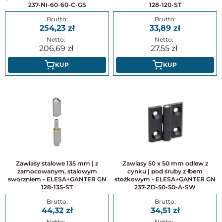
237-NI-60-60-C-GS
128-120-ST
254,23
33,89
206,69
27,55
KUP
KUP
Zawiasy stalowe 135 mm | z
Zawiasy 50 x 50 mm odlew z
zamocowanym, stalowym
cynku | pod śruby z łbem
sworzniem - ELESA+GANTER GN
stożkowym - ELESA+GANTER GN
128-135-ST
237-ZD-50-50-A-SW
44,32
34,51