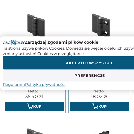
Zarządzaj zgodami plików cookie
Ta strona używa plików Cookies. Dowiedz się więcej o celu ich używ
Zawiasy z technopolimeru 60 x 60
Zawiasy z technopolimeru 40 x 40
zmiany ustawień Cookies w przeglądarce.
mm | gwintowane trzpienie
mm | gwintowane trzpienie M5 x
M8x14.5 mm - ELESA+GANTER
12mm | pod wkręty z łbem
AKCEPTUJ WSZYSTKIE
CFM.60-p-M8x14.5
stożkowym - ELESA+GANTER
CFM.40-p-M5x12-SH-5
PREFERENCJE
43,54
22,16
Regulamin
Polityka prywatności
35,40
18,02
KUP
KUP