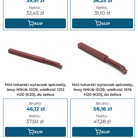
39,91
38,25
32,45
31,10
KUP
KUP
Nóż tokarski wytaczak spiczasty,
Nóż tokarski wytaczak spiczasty,
lewy NNUb ISO9, wielkość 1212
lewy NNUb ISO9, wielkość 1616
H20 (K20), do żeliwa
H20 (K20), do żeliwa
46,12
58,16
37,50
47,28
KUP
KUP