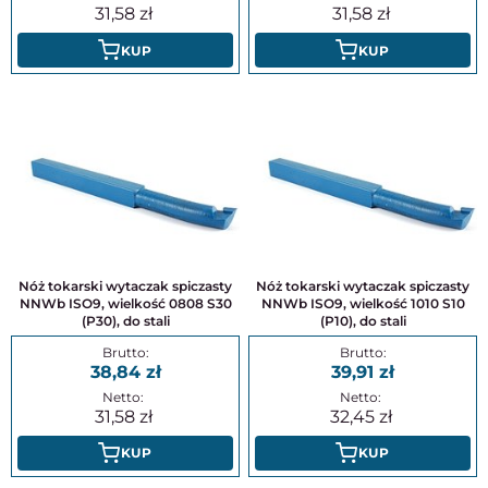
31,58
31,58
KUP
KUP
Nóż tokarski wytaczak spiczasty
Nóż tokarski wytaczak spiczasty
NNWb ISO9, wielkość 0808 S30
NNWb ISO9, wielkość 1010 S10
(P30), do stali
(P10), do stali
38,84
39,91
31,58
32,45
KUP
KUP