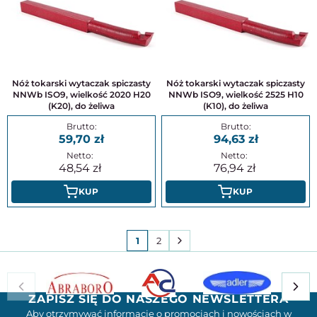
Nóż tokarski wytaczak spiczasty
Nóż tokarski wytaczak spiczasty
NNWb ISO9, wielkość 2020 H20
NNWb ISO9, wielkość 2525 H10
(K20), do żeliwa
(K10), do żeliwa
59,70
94,63
48,54
76,94
KUP
KUP
1
2
ZAPISZ SIĘ DO NASZEGO NEWSLETTERA
Aby otrzymywać informacje o promocjach i nowościach w