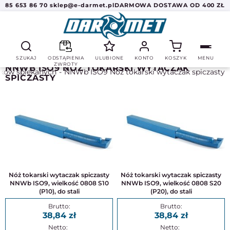
85 653 86 70
sklep@e-darmet.pl
DARMOWA DOSTAWA OD 400 ZŁ
SZUKAJ
ODSTĄPIENIA
ULUBIONE
KONTO
KOSZYK
MENU
ZWROTY
NNWB ISO9 NÓŻ TOKARSKI WYTACZAK
ików spiekanych
NNWb ISO9 Nóż tokarski wytaczak spiczasty
SPICZASTY
Nóż tokarski wytaczak spiczasty
Nóż tokarski wytaczak spiczasty
NNWb ISO9, wielkość 0808 S10
NNWb ISO9, wielkość 0808 S20
(P10), do stali
(P20), do stali
38,84
38,84