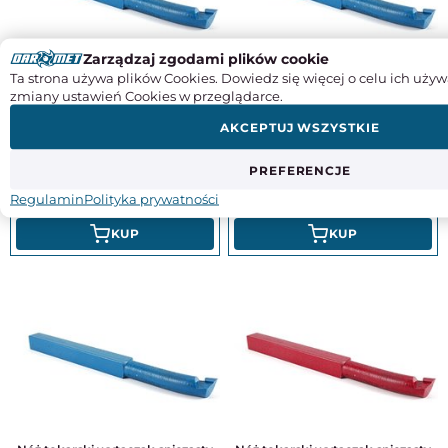
Zarządzaj zgodami plików cookie
Ta strona używa plików Cookies. Dowiedz się więcej o celu ich używ
Nóż tokarski wytaczak spiczasty
Nóż tokarski wytaczak spiczasty
zmiany ustawień Cookies w przeglądarce.
NNWb ISO9, wielkość 3232 S10
NNWb ISO9, wielkość 3232 S20
(P10), do stali
(P20), do stali
AKCEPTUJ WSZYSTKIE
165,72
165,72
PREFERENCJE
Regulamin
Polityka prywatności
134,73
134,73
KUP
KUP