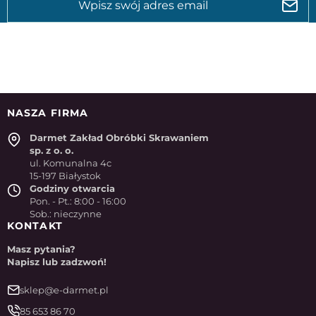
NASZA FIRMA
Darmet Zakład Obróbki Skrawaniem
sp. z o. o.
ul. Komunalna 4c
15-197 Białystok
Godziny otwarcia
Pon. - Pt.: 8:00 - 16:00
Sob.: nieczynne
KONTAKT
Masz pytania?
Napisz lub zadzwoń!
sklep@e-darmet.pl
85 653 86 70