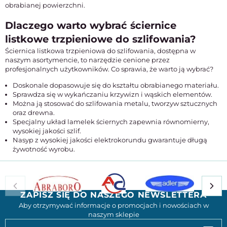
obrabianej powierzchni.
Dlaczego warto wybrać ściernice
listkowe trzpieniowe do szlifowania?
Ściernica listkowa trzpieniowa do szlifowania, dostępna w
naszym asortymencie, to narzędzie cenione przez
profesjonalnych użytkowników. Co sprawia, że warto ją wybrać?
Doskonale dopasowuje się do kształtu obrabianego materiału.
Sprawdza się w wykańczaniu krzywizn i wąskich elementów.
Można ją stosować do szlifowania metalu, tworzyw sztucznych
oraz drewna.
Specjalny układ lamelek ściernych zapewnia równomierny,
wysokiej jakości szlif.
Nasyp z wysokiej jakości elektrokorundu gwarantuje długą
żywotność wyrobu.
ZAPISZ SIĘ DO NASZEGO NEWSLETTERA
Aby otrzymywać informacje o promocjach i nowościach w
naszym sklepie