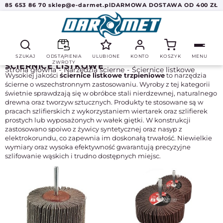
85 653 86 70
sklep@e-darmet.pl
DARMOWA DOSTAWA OD 400 ZŁ
SZUKAJ
ODSTĄPIENIA
ULUBIONE
KONTO
KOSZYK
MENU
ZWROTY
ŚCIERNICE LISTKOWE
Strona główna
Narzędzia ścierne
Ściernice listkowe
Wysokiej jakości
ściernice listkowe trzpieniowe
to narzędzia
ścierne o wszechstronnym zastosowaniu. Wyroby z tej kategorii
świetnie sprawdzają się w obróbce stali nierdzewnej, naturalnego
drewna oraz tworzyw sztucznych. Produkty te stosowane są w
pracach szlifierskich z wykorzystaniem wiertarek oraz szlifierek
prostych lub wyposażonych w wałek giętki. W konstrukcji
zastosowano spoiwo z żywicy syntetycznej oraz nasyp z
elektrokorundu, co zapewnia im doskonałą trwałość. Niewielkie
wymiary oraz wysoka efektywność gwarantują precyzyjne
szlifowanie wąskich i trudno dostępnych miejsc.