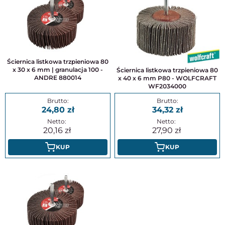
Ściernica listkowa trzpieniowa 80
x 30 x 6 mm | granulacja 100 -
Ściernica listkowa trzpieniowa 80
ANDRE 880014
x 40 x 6 mm P80 - WOLFCRAFT
WF2034000
24,80
34,32
20,16
27,90
KUP
KUP