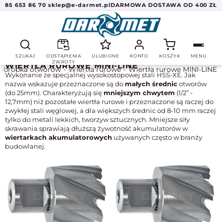
85 653 86 70
sklep@e-darmet.pl
DARMOWA DOSTAWA OD 400 ZŁ
SZUKAJ
ODSTĄPIENIA
ULUBIONE
KONTO
KOSZYK
MENU
ZWROTY
WIERTŁA RUROWE MINI-LINE
Obróbka otworów
Wiertła rurowe
Wiertła rurowe MINI-LINE
Wykonanie ze specjalnej wysokostopowej stali HSS-XE. Jak
nazwa wskazuje przeznaczone są do
małych średnic
otworów
(do 25mm). Charakteryzują się
mniejszym chwytem
(1/2” -
12,7mm) niż pozostałe wiertła rurowe i przeznaczone są raczej do
zwykłej stali węglowej, a dla większych średnic od 8-10 mm raczej
tylko do metali lekkich, tworzyw sztucznych. Mniejsze siły
skrawania sprawiają dłuższą żywotność akumulatorów w
wiertarkach akumulatorowych
używanych często w branży
budowlanej.