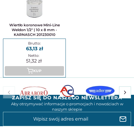
Wiertło koronowe Mini-Line
Weldon 1/2" | 10 x 8 mm -
KARNASCH 201230010
63,13
51,32
KUP
ZAPISZ SIĘ DO NASZEGO NEWSLETTERA
Aby otrzymywać informacje o promocjach i nowościach w
naszym sklepie