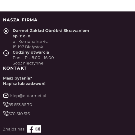
NASZA FIRMA
Darmet Zakład Obróbki Skrawaniem
sp. z o. o.
ul. Komunalna 4c
15-197 Białystok
Godziny otwarcia
Pon. - Pt.: 8:00 - 16:00
Sob.: nieczynne
KONTAKT
Masz pytania?
Napisz lub zadzwoń!
sklep@e-darmet.pl
85 653 86 70
570 510 516