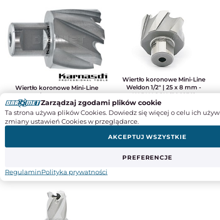
Wiertło koronowe Mini-Line
Weldon 1/2" | 25 x 8 mm -
Wiertło koronowe Mini-Line
KARNASCH (20.1230)
Weldon 1/2" | 24 mm x 8 mm -
Zarządzaj zgodami plików cookie
KARNASCH (20.1230)
Ta strona używa plików Cookies. Dowiedz się więcej o celu ich używ
zmiany ustawień Cookies w przeglądarce.
107,64
111,41
AKCEPTUJ WSZYSTKIE
87,51
90,58
PREFERENCJE
KUP
KUP
Regulamin
Polityka prywatności