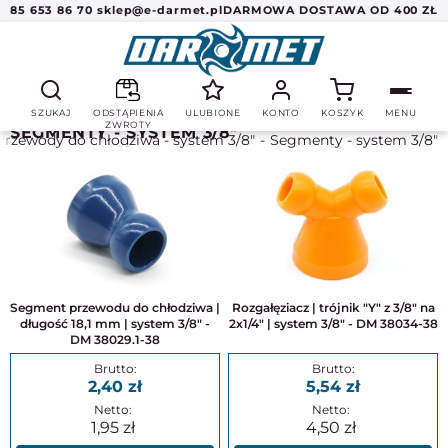
85 653 86 70
sklep@e-darmet.pl
DARMOWA DOSTAWA OD 400 ZŁ
SZUKAJ
ODSTĄPIENIA
ULUBIONE
KONTO
KOSZYK
MENU
ZWROTY
SEGMENTY - SYSTEM 3/8"
Przewody do chłodziwa - system 3/8"
Segmenty - system 3/8"
Segment przewodu do chłodziwa |
Rozgałęziacz | trójnik "Y" z 3/8" na
długość 18,1 mm | system 3/8" -
2x1/4" | system 3/8" - DM 38034-38
DM 38029.1-38
2,40
5,54
1,95
4,50