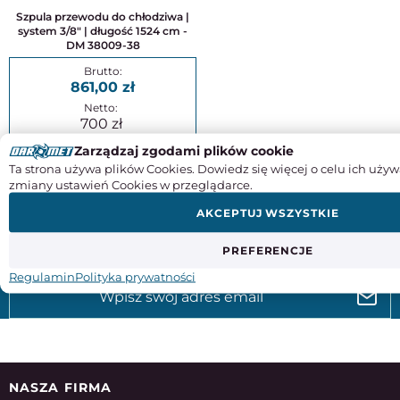
Szpula przewodu do chłodziwa |
system 3/8" | długość 1524 cm -
DM 38009-38
861,00
700
Zarządzaj zgodami plików cookie
KUP
Ta strona używa plików Cookies. Dowiedz się więcej o celu ich używ
zmiany ustawień Cookies w przeglądarce.
AKCEPTUJ WSZYSTKIE
ZAPISZ SIĘ DO NASZEGO NEWSLETTERA
PREFERENCJE
Aby otrzymywać informacje o promocjach i nowościach w
naszym sklepie
Regulamin
Polityka prywatności
NASZA FIRMA