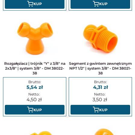
KUP
KUP
Rozgałęziacz | trójnik "Y" z 3/8" na
Segment z gwintem zewnętrznym
2x3/8" | system 3/8" - DM 38022-
NPT 1/2" | system 3/8" - DM 38021-
38
38
5,54
4,31
4,50
3,50
KUP
KUP