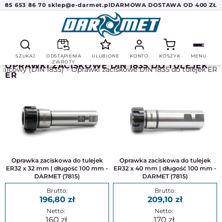
85 653 86 70
sklep@e-darmet.pl
DARMOWA DOSTAWA OD 400 ZŁ
SZUKAJ
ODSTĄPIENIA
ULUBIONE
KONTO
KOSZYK
MENU
ZWROTY
OPRAWKI ZACISKOWE DIN 1835 DO TULEJEK
alcowy (DIN 1835)
Oprawki zaciskowe DIN 1835 do tulejek ER
ER
Oprawka zaciskowa do tulejek
Oprawka zaciskowa do tulejek
ER32 x 32 mm | długość 100 mm -
ER32 x 40 mm | długość 100 mm -
DARMET (7815)
DARMET (7815)
196,80
209,10
160
170