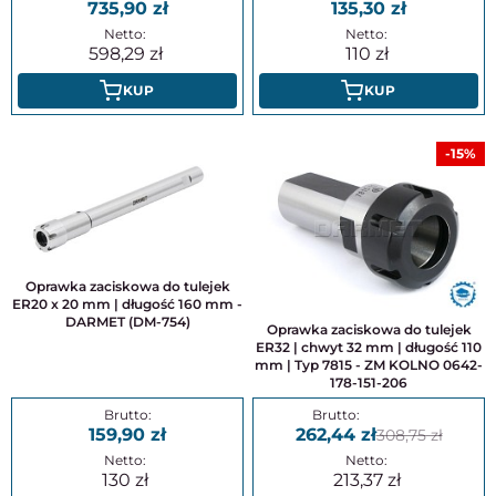
735,90
135,30
598,29
110
KUP
KUP
-15%
Oprawka zaciskowa do tulejek
ER20 x 20 mm | długość 160 mm -
DARMET (DM-754)
Oprawka zaciskowa do tulejek
ER32 | chwyt 32 mm | długość 110
mm | Typ 7815 - ZM KOLNO 0642-
178-151-206
159,90
262,44
308,75
130
213,37