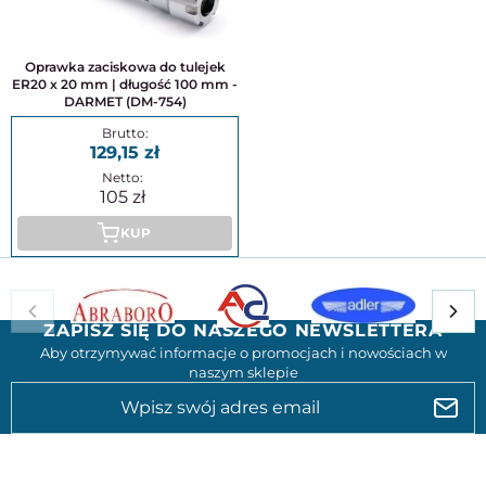
Oprawka zaciskowa do tulejek
ER20 x 20 mm | długość 100 mm -
DARMET (DM-754)
129,15
105
KUP
ZAPISZ SIĘ DO NASZEGO NEWSLETTERA
Aby otrzymywać informacje o promocjach i nowościach w
naszym sklepie