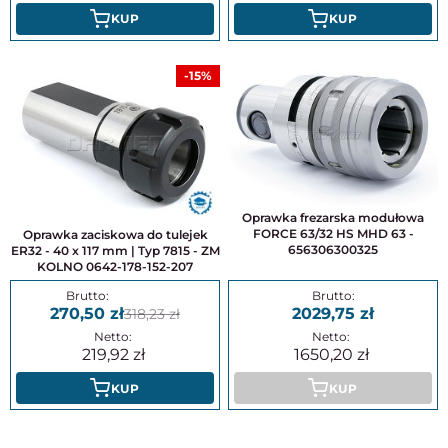
KUP
KUP
-15%
Oprawka frezarska modułowa
FORCE 63/32 HS MHD 63 -
Oprawka zaciskowa do tulejek
656306300325
ER32 - 40 x 117 mm | Typ 7815 - ZM
KOLNO 0642-178-152-207
270,50
2029,75
318,23
219,92
1650,20
KUP
KUP