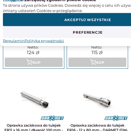
Ta strona używa plików Cookies. Dowiedz się więcej o celu ich używ
zmiany ustawień Cookies w przeglądarce.
Oprawka zaciskowa do tulejek
ER8 x 10 mm | długość 120 mm -
Oprawka zaciskowa do tulejek
AKCEPTUJ WSZYSTKIE
DARMET DM-754
ER11 - 12 x 140 mm - DARMET
(DM-754)
PREFERENCJE
152,52
141,45
Regulamin
Polityka prywatności
124
115
KUP
KUP
Oprawka zaciskowa do tulejek
Oprawka zaciskowa do tulejek
ER11 x 16 mm | długość 100 mm -
ER16 - 12 x 80 mm - DARMET (DM-