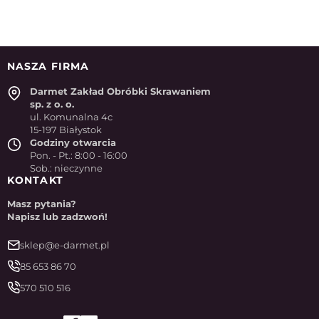
NASZA FIRMA
Darmet Zakład Obróbki Skrawaniem
sp. z o. o.
ul. Komunalna 4c
15-197 Białystok
Godziny otwarcia
Pon. - Pt.: 8:00 - 16:00
Sob.: nieczynne
KONTAKT
Masz pytania?
Napisz lub zadzwoń!
sklep@e-darmet.pl
85 653 86 70
570 510 516