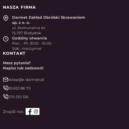
NASZA FIRMA
Darmet Zakład Obróbki Skrawaniem
sp. z o. o.
ul. Komunalna 4c
15-197 Białystok
Godziny otwarcia
Pon. - Pt.: 8:00 - 16:00
Sob.: nieczynne
KONTAKT
Masz pytania?
Napisz lub zadzwoń!
sklep@e-darmet.pl
85 653 86 70
570 510 516