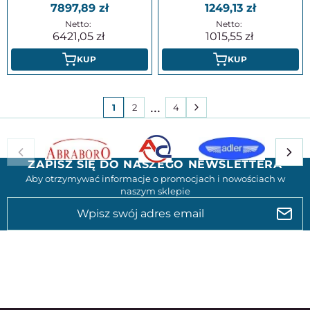
7897,89
1249,13
6421,05
1015,55
KUP
KUP
1
2
3
4
ZAPISZ SIĘ DO NASZEGO NEWSLETTERA
Aby otrzymywać informacje o promocjach i nowościach w
naszym sklepie