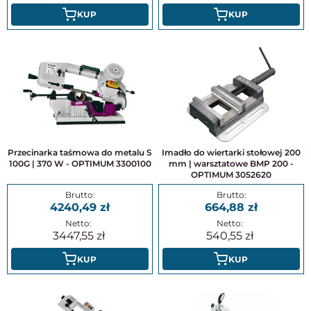
KUP
KUP
Przecinarka taśmowa do metalu S
Imadło do wiertarki stołowej 200
100G | 370 W - OPTIMUM 3300100
mm | warsztatowe BMP 200 -
OPTIMUM 3052620
4240,49
664,88
3447,55
540,55
KUP
KUP