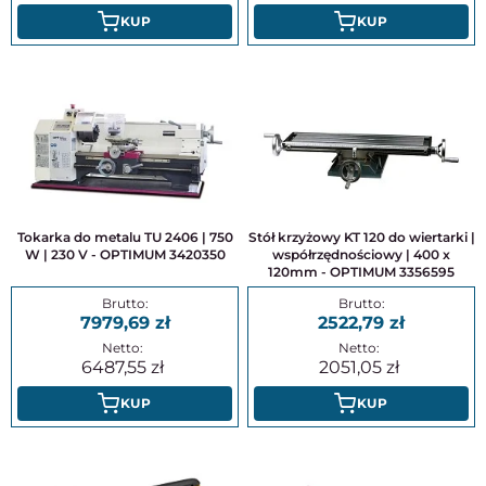
KUP
KUP
Tokarka do metalu TU 2406 | 750
Stół krzyżowy KT 120 do wiertarki |
W | 230 V - OPTIMUM 3420350
współrzędnościowy | 400 x
120mm - OPTIMUM 3356595
7979,69
2522,79
6487,55
2051,05
KUP
KUP