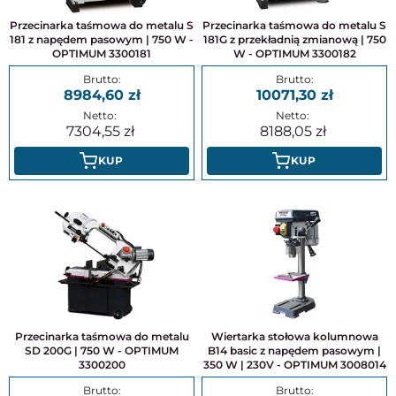
Przecinarka taśmowa do metalu S
Przecinarka taśmowa do metalu S
181 z napędem pasowym | 750 W -
181G z przekładnią zmianową | 750
OPTIMUM 3300181
W - OPTIMUM 3300182
8984,60
10071,30
7304,55
8188,05
KUP
KUP
Przecinarka taśmowa do metalu
Wiertarka stołowa kolumnowa
SD 200G | 750 W - OPTIMUM
B14 basic z napędem pasowym |
3300200
350 W | 230V - OPTIMUM 3008014