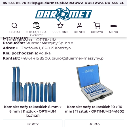
85 653 86 70
sklep@e-darmet.pl
DARMOWA DOSTAWA OD 400 ZŁ
SZUKAJ
ODSTĄPIENIA
ULUBIONE
KONTO
KOSZYK
MENU
ZWROTY
OPTIMUM
Strona główna
OPTIMUM
Producent:
Stürmer Maszyny Sp. z o.o.
Adres:
ul. Zbożowa 1, 62-025 Kostrzyn
Kraj pochodzenia:
Polska
Kontakt:
+48 61 415 85 00, biuro@stuermer-maszyny.pl
Komplet noży tokarskich 8 mm x
Komplet noży tokarskich 10 x 10
8 mm | 11 sztuk - OPTIMUM
mm | 11 sztuk - OPTIMUM 3441602
3441601