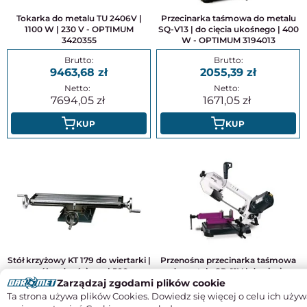
Tokarka do metalu TU 2406V |
Przecinarka taśmowa do metalu
1100 W | 230 V - OPTIMUM
SQ-V13 | do cięcia ukośnego | 400
3420355
W - OPTIMUM 3194013
9463,68
2055,39
7694,05
1671,05
KUP
KUP
Stół krzyżowy KT 179 do wiertarki |
Przenośna przecinarka taśmowa
współrzędnościowy | 500 x
do metalu SP-11V | do cięcia
Zarządzaj zgodami plików cookie
180mm - OPTIMUM 3356596
ukośnego | 850 W - OPTIMUM
3300070
Ta strona używa plików Cookies. Dowiedz się więcej o celu ich używ