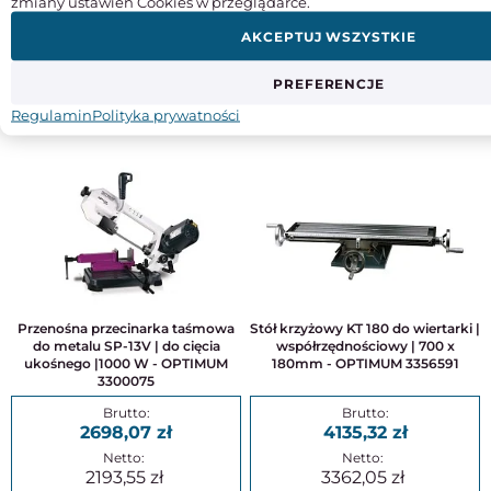
zmiany ustawień Cookies w przeglądarce.
3340,74
2791,55
AKCEPTUJ WSZYSTKIE
2716,05
2269,55
PREFERENCJE
KUP
KUP
Regulamin
Polityka prywatności
Przenośna przecinarka taśmowa
Stół krzyżowy KT 180 do wiertarki |
do metalu SP-13V | do cięcia
współrzędnościowy | 700 x
ukośnego |1000 W - OPTIMUM
180mm - OPTIMUM 3356591
3300075
2698,07
4135,32
2193,55
3362,05