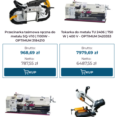
Przecinarka taśmowa ręczna do
Tokarka do metalu TU 2406 | 750
metalu SQ-V10 | 1100W -
W | 400 V - OPTIMUM 3420353
OPTIMUM 3184210
968,69
7979,69
787,55
6487,55
KUP
KUP