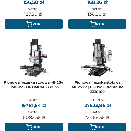
156,58
168,26
127,30
136,80
KUP
KUP
Pionowa frezarka stołowa MH25V
Pionowa frezarka stołowa
| 1500W - OPTIMUM 3338155
MH25SV | 1500W - OPTIMUM
3338160
19781,54
27633,86
16082,55
22466,55
KUP
KUP