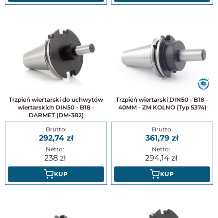
Trzpień wiertarski do uchwytów
Trzpień wiertarski DIN50 - B18 -
wiertarskich DIN50 - B18 -
40MM - ZM KOLNO (Typ 5374)
DARMET (DM-382)
292,74
361,79
238
294,14
KUP
KUP