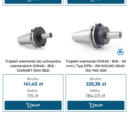
Trzpień wiertarski do uchwytów
Trzpień wiertarski DIN40 - B16 - 40
wiertarskich DIN40 - B16 -
mm | Typ 5374 - ZM KOLNO 0642-
DARMET (DM-382)
153-740-300
141,45
226,36
115
184,03
KUP
KUP