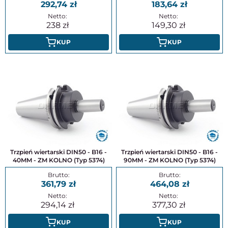
292,74
183,64
238
149,30
KUP
KUP
Trzpień wiertarski DIN50 - B16 -
Trzpień wiertarski DIN50 - B16 -
40MM - ZM KOLNO (Typ 5374)
90MM - ZM KOLNO (Typ 5374)
361,79
464,08
294,14
377,30
KUP
KUP