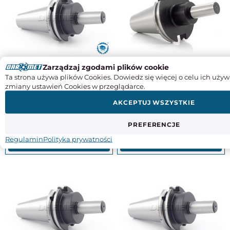
Trzpień wiertarski DIN50 - B18 -
Trzpień wiertarski do uchwytów
Zarządzaj zgodami plików cookie
90MM - ZM KOLNO (Typ 5374)
wiertarskich DIN50 - B22 -
Ta strona używa plików Cookies. Dowiedz się więcej o celu ich używ
DARMET (DM-382)
zmiany ustawień Cookies w przeglądarce.
AKCEPTUJ WSZYSTKIE
464,08
85,69
PREFERENCJE
377,30
69,67
Regulamin
Polityka prywatności
KUP
KUP