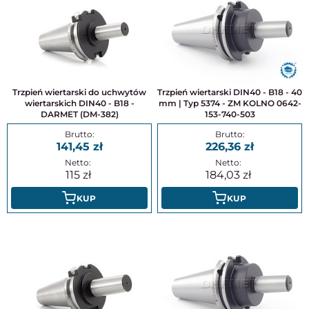
Trzpień wiertarski do uchwytów
Trzpień wiertarski DIN40 - B18 - 40
wiertarskich DIN40 - B18 -
mm | Typ 5374 - ZM KOLNO 0642-
DARMET (DM-382)
153-740-503
141,45
226,36
115
184,03
KUP
KUP