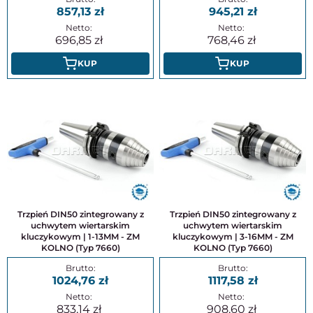
857,13
945,21
696,85
768,46
KUP
KUP
Trzpień DIN50 zintegrowany z
Trzpień DIN50 zintegrowany z
uchwytem wiertarskim
uchwytem wiertarskim
kluczykowym | 1-13MM - ZM
kluczykowym | 3-16MM - ZM
KOLNO (Typ 7660)
KOLNO (Typ 7660)
1024,76
1117,58
833,14
908,60