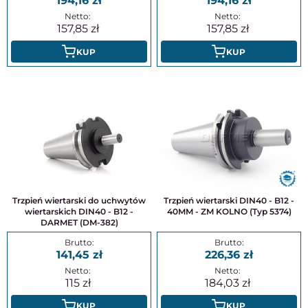
194,16
194,16
157,85
157,85
KUP
KUP
Trzpień wiertarski do uchwytów
Trzpień wiertarski DIN40 - B12 -
wiertarskich DIN40 - B12 -
40MM - ZM KOLNO (Typ 5374)
DARMET (DM-382)
141,45
226,36
115
184,03
KUP
KUP