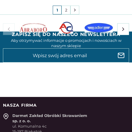
1
2
ZAPISZ SIĘ DO NASZEGO NEWSLETTERA
Aby otrzymywać informacje o promocjach i nowościach w
naszym sklepie
NASZA FIRMA
Darmet Zakład Obróbki Skrawaniem
sp. z o. o.
ul. Komunalna 4c
15-197 Białystok