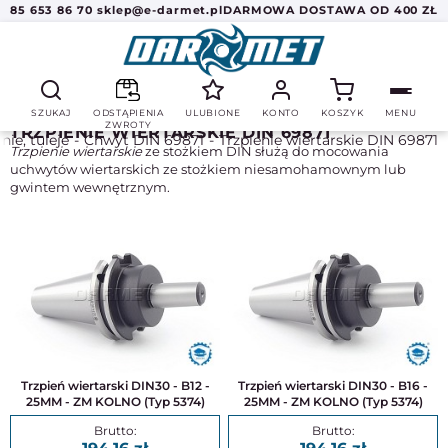
85 653 86 70
sklep@e-darmet.pl
DARMOWA DOSTAWA OD 400 ZŁ
SZUKAJ
ODSTĄPIENIA
ULUBIONE
KONTO
KOSZYK
MENU
ZWROTY
TRZPIENIE WIERTARSKIE DIN 69871
nie, tuleje
Chwyt DIN 69871
Trzpienie wiertarskie DIN 69871
Trzpienie wiertarskie
ze stożkiem DIN służą do mocowania
uchwytów wiertarskich ze stożkiem niesamohamownym lub
gwintem wewnętrznym.
Trzpień wiertarski DIN30 - B12 -
Trzpień wiertarski DIN30 - B16 -
25MM - ZM KOLNO (Typ 5374)
25MM - ZM KOLNO (Typ 5374)