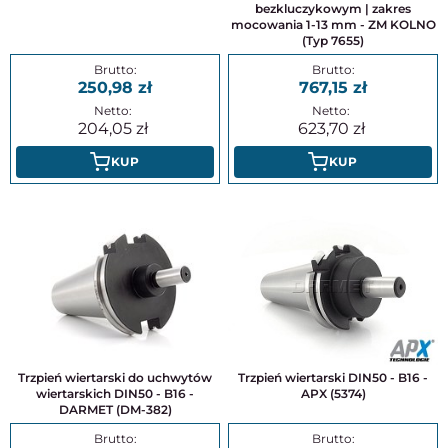
bezkluczykowym | zakres
mocowania 1-13 mm - ZM KOLNO
(Typ 7655)
250,98
767,15
204,05
623,70
KUP
KUP
Trzpień wiertarski do uchwytów
Trzpień wiertarski DIN50 - B16 -
wiertarskich DIN50 - B16 -
APX (5374)
DARMET (DM-382)