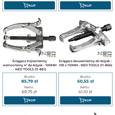
KUP
KUP
Ściągacz trójramienny
Ściągacz dwuramienny do łożysk -
wzmocniony 4" do łożysk - 100MM
105 x 110MM - NEO TOOLS (11-866)
- NEO TOOLS (11-861)
85,79
50,55
69,75
41,10
KUP
KUP