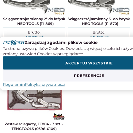
Ściągacz trójramienny 2" do łożysk
Ściągacz trójramienny 3" do łożysk
- NEO TOOLS (11-869)
- NEO TOOLS (11-870)
43,36
46,86
Zarządzaj zgodami plików cookie
Ta strona używa plików Cookies. Dowiedz się więcej o celu ich używ
35,25
38,10
zmiany ustawień Cookies w przeglądarce.
KUP
KUP
AKCEPTUJ WSZYSTKIE
PREFERENCJE
Regulamin
Polityka prywatności
Zestaw ściągaczy, TT804 - 3 szt. -
TENGTOOLS (0398-0109)