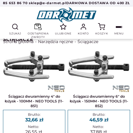
85 653 86 70
sklep@e-darmet.pl
DARMOWA DOSTAWA OD 400 ZŁ
SZUKAJ
ODSTĄPIENIA
ULUBIONE
KONTO
KOSZYK
MENU
ZWROTY
ŚCIĄGACZE
Strona główna
Narzędzia ręczne
Ściągacze
Ściągacz dwuramienny 4" do
Ściągacz dwuramienny 6" do
łożysk - 100MM - NEO TOOLS (11-
łożysk - 150MM - NEO TOOLS (11-
851)
852)
32,66
46,59
26,55
37,88