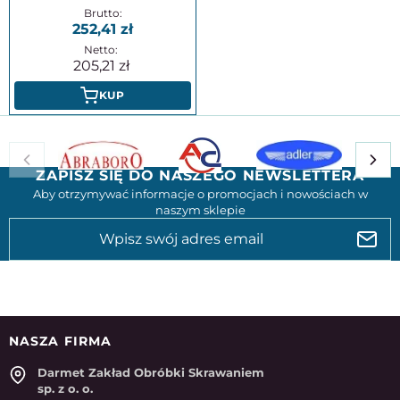
252,41
205,21
KUP
ZAPISZ SIĘ DO NASZEGO NEWSLETTERA
Aby otrzymywać informacje o promocjach i nowościach w
naszym sklepie
NASZA FIRMA
Darmet Zakład Obróbki Skrawaniem
sp. z o. o.