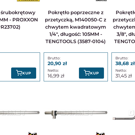
Pokrętło poprzeczne z
Pokrętło poprzeczne z
40MM - PROXXON
przetyczką, M140050-C z
przetycz
PR23702)
chwytem kwadratowym
chwyte
1/4", długość: 105MM -
3/8", d
TENGTOOLS (3587-0104)
TENGTOO
20,90
38,68
KUP
KUP
16,99
31,45