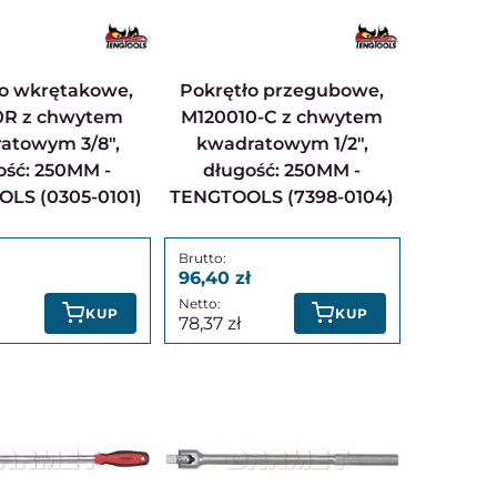
Pokrętło przegubowe,
0R z chwytem
M120010-C z chwytem
atowym 3/8",
kwadratowym 1/2",
ość: 250MM -
długość: 250MM -
LS (0305-0101)
TENGTOOLS (7398-0104)
96,40
KUP
KUP
78,37