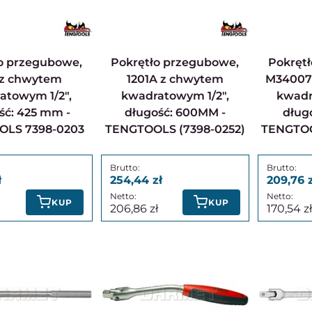
Pokrętło przegubowe,
Pokrętło przegubowe,
 z chwytem
1201A z chwytem
M34007
atowym 1/2",
kwadratowym 1/2",
kwadr
ść: 425 mm -
długość: 600MM -
dług
OLS 7398-0203
TENGTOOLS (7398-0252)
TENGTOO
254,44
209,76
KUP
KUP
206,86
170,54