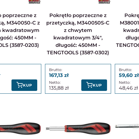
Pokrętło poprzeczne z
Pokrętło korbowe,
ką, M340050-C z
przetyczką, M340050S-C
M38001
 kwadratowym
z chwytem
kwadr
ługość: 450MM -
kwadratowym 3/4",
dług
LS (3587-0203)
długość: 450MM -
TENGTOO
TENGTOOLS (3587-0302)
167,13
59,60
KUP
KUP
135,88
48,46