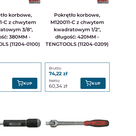
Pokrętło korbowe,
1-C z chwytem
M120011-C z chwytem
atowym 3/8",
kwadratowym 1/2",
ość: 380MM -
długość: 420MM -
LS (11204-0100)
TENGTOOLS (11204-0209)
74,22
KUP
KUP
60,34