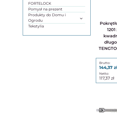
FORTELOCK
Pomysł na prezent
Produkty do Domu i
Ogrodu
Pokrętło przegubowe,
Tekstylia
1201
kwadr
długo
TENGTO
144,37
117,37