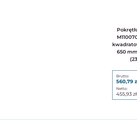
Pokrętło przegubowe,
M11007
kwadratow
650 mm
(2
560,79
455,93