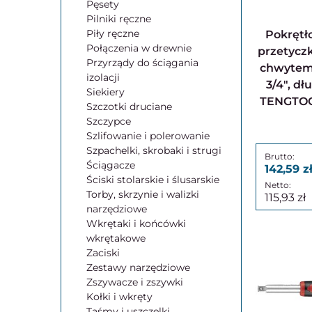
Pęsety
Pilniki ręczne
Piły ręczne
Pokrętło poprzeczne z
Połączenia w drewnie
przetycz
Przyrządy do ściągania
chwytem
izolacji
3/4", d
Siekiery
TENGTOO
Szczotki druciane
Szczypce
Szlifowanie i polerowanie
Szpachelki, skrobaki i strugi
Ściągacze
142,59
Ściski stolarskie i ślusarskie
Torby, skrzynie i walizki
115,93
narzędziowe
Wkrętaki i końcówki
wkrętakowe
Zaciski
Zestawy narzędziowe
Zszywacze i zszywki
Kołki i wkręty
Taśmy i uszczelki