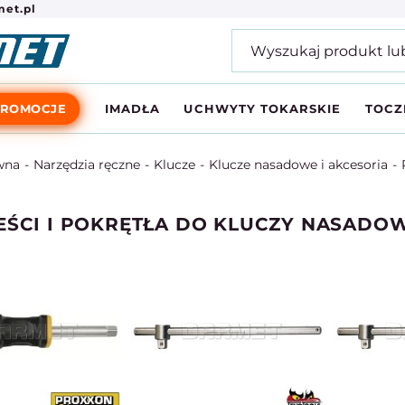
et.pl
PROMOCJE
IMADŁA
UCHWYTY TOKARSKIE
TOCZ
wna
Narzędzia ręczne
Klucze
Klucze nasadowe i akcesoria
EŚCI I POKRĘTŁA DO KLUCZY NASADO