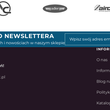
GO NEWSLETTERA
h i nowościach w naszym sklepie
INFOR
O nas
ń!
Inform
.pl
Blog n
Polity
Katalo