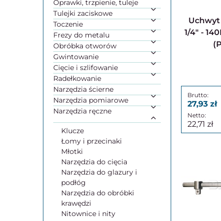
Oprawki, trzpienie, tuleje
Tulejki zaciskowe
Uchwyt śrubokrętowy
Toczenie
1/4" - 1
Frezy do metalu
(
Obróbka otworów
Gwintowanie
Cięcie i szlifowanie
Radełkowanie
Narzędzia ścierne
Narzędzia pomiarowe
27,93
Narzędzia ręczne
22,71
Klucze
Łomy i przecinaki
Młotki
Narzędzia do cięcia
Narzędzia do glazury i
podłóg
Narzędzia do obróbki
krawędzi
Nitownice i nity