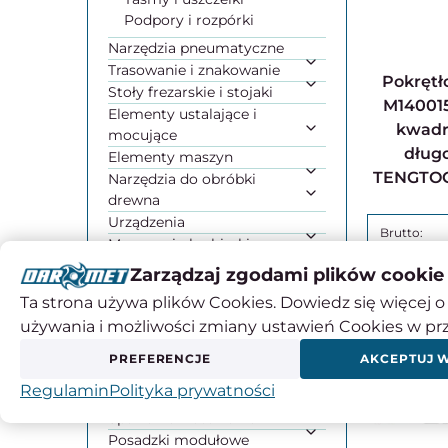
Podpory i rozpórki
Narzędzia pneumatyczne
Trasowanie i znakowanie
Pokrętło wkrętakowe,
Stoły frezarskie i stojaki
M14001
Elementy ustalające i
kwadr
mocujące
długo
Elementy maszyn
TENGTOO
Narzędzia do obróbki
drewna
Urządzenia
Maszyny i obrabiarki
34,00
Elektronarzędzia
Zarządzaj zgodami plików cookie
Wyposażenie warsztatu
27,64
Ta strona używa plików Cookies. Dowiedz się więcej o 
Systemy do dozowania
używania i możliwości zmiany ustawień Cookies w pr
chłodziwa
Środki ochrony osobistej
PREFERENCJE
AKCEPTUJ 
BHP
Regulamin
Polityka prywatności
Chemia przemysłowa
Spawanie i lutowanie
Posadzki modułowe