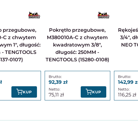
Pokrętło przegubowe,
Rękojeść z przegubem
0-C z chwytem
M380010A-C z chwytem
3/4", d
ym 1", długość:
kwadratowym 3/8",
NEO T
 - TENGTOOLS
długość: 250MM -
3137-0107)
TENGTOOLS (15280-0108)
92,39
142,99
KUP
KUP
75,11
116,25