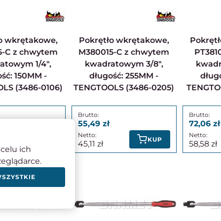
Pokrętło wkrętakowe,
Pokrętło wkrętakowe,
5-C z chwytem
M380015-C z chwytem
PT381
atowym 1/4",
kwadratowym 3/8",
kwadr
ść: 150MM -
długość: 255MM -
dług
LS (3486-0106)
TENGTOOLS (3486-0205)
TENGTOO
55,49
72,06
KUP
KUP
45,11
58,58
celu ich
zeglądarce.
WSZYSTKIE