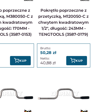
Pokrętło poprzeczne z
ką, M380050-C z
przetyczką, M120050-C z
m kwadratowym
chwytem kwadratowym
ługość: 170MM -
1/2", długość: 243MM -
LS (3587-0153)
TENGTOOLS (3587-0179)
50,28
KUP
KUP
40,88