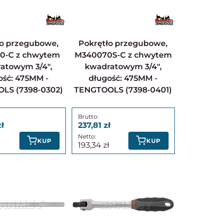
Pokrętło przegubowe,
0-C z chwytem
M340070S-C z chwytem
atowym 3/4",
kwadratowym 3/4",
ość: 475MM -
długość: 475MM -
LS (7398-0302)
TENGTOOLS (7398-0401)
237,81
KUP
KUP
193,34