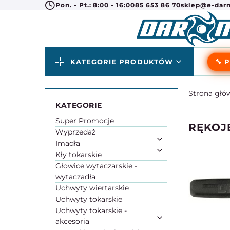
Pon. - Pt.: 8:00 - 16:00
85 653 86 70
sklep@e-darm
KATEGORIE PRODUKTÓW
🔧 
Strona głó
Super Promocje
RĘKOJ
Wyprzedaż
Imadła
Kły tokarskie
Głowice wytaczarskie -
wytaczadła
Uchwyty wiertarskie
Uchwyty tokarskie
Uchwyty tokarskie -
akcesoria