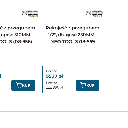
Rękojeść z przegubem
ługość 510MM -
1/2", długość 250MM -
OOLS (08-356)
NEO TOOLS 08-559
55,17
KUP
KUP
44,85