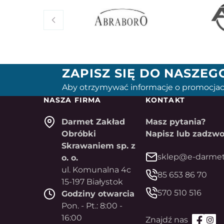
ZAPISZ SIĘ DO NASZE
Aby otrzymywać informacje o promocjac
NASZA FIRMA
KONTAKT
Darmet Zakład
Masz pytania?
Obróbki
Napisz lub zadzwo
Skrawaniem sp. z
sklep@e-darmet
o. o.
ul. Komunalna 4c
85 653 86 70
15-197 Białystok
570 510 516
Godziny otwarcia
Pon. - Pt.: 8:00 -
16:00