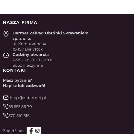
NASZA FIRMA
Darmet Zakład Obróbki Skrawaniem
sp. z o. o.
ul. Komunalna 4c
15-197 Białystok
Godziny otwarcia
Pon. - Pt.: 8:00 - 16:00
Sob.: nieczynne
KONTAKT
Masz pytania?
Napisz lub zadzwoń!
sklep@e-darmet.pl
85 653 86 70
570 510 516