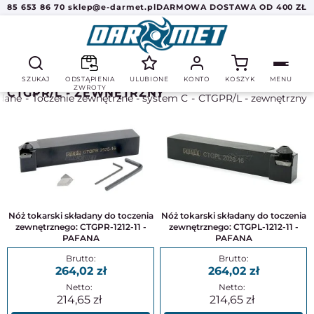
85 653 86 70
sklep@e-darmet.pl
DARMOWA DOSTAWA OD 400 ZŁ
SZUKAJ
ODSTĄPIENIA
ULUBIONE
KONTO
KOSZYK
MENU
ZWROTY
CTGPR/L - ZEWNĘTRZNY
adane
Toczenie zewnętrzne - system C
CTGPR/L - zewnętrzny
Nóż tokarski składany do toczenia
Nóż tokarski składany do toczenia
zewnętrznego: CTGPR-1212-11 -
zewnętrznego: CTGPL-1212-11 -
PAFANA
PAFANA
264,02
264,02
214,65
214,65