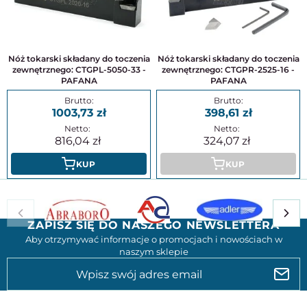
Nóż tokarski składany do toczenia
Nóż tokarski składany do toczenia
zewnętrznego: CTGPL-5050-33 -
zewnętrznego: CTGPR-2525-16 -
PAFANA
PAFANA
1003,73
398,61
816,04
324,07
KUP
KUP
ZAPISZ SIĘ DO NASZEGO NEWSLETTERA
Aby otrzymywać informacje o promocjach i nowościach w
naszym sklepie