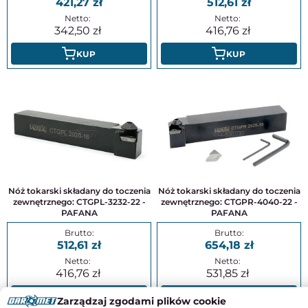
421,27
512,61
342,50
416,76
KUP
KUP
Nóż tokarski składany do toczenia
Nóż tokarski składany do toczenia
zewnętrznego: CTGPL-3232-22 -
zewnętrznego: CTGPR-4040-22 -
PAFANA
PAFANA
512,61
654,18
416,76
531,85
KUP
KUP
Zarządzaj zgodami plików cookie