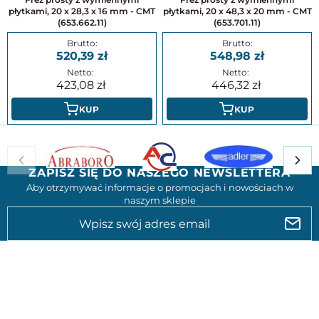
płytkami, 20 x 28,3 x 16 mm - CMT
płytkami, 20 x 48,3 x 20 mm - CMT
(653.662.11)
(653.701.11)
520,39
548,98
423,08
446,32
KUP
KUP
ZAPISZ SIĘ DO NASZEGO NEWSLETTERA
Aby otrzymywać informacje o promocjach i nowościach w
naszym sklepie