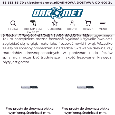
85 653 86 70
sklep@e-darmet.pl
DARMOWA DOSTAWA OD 400 ZŁ
SZUKAJ
ODSTĄPIENIA
ULUBIONE
KONTO
KOSZYK
MENU
ZWROTY
FREZY PROSTE NA PŁYTKI WYMIENNE
ki drewna
Frezy do drewna
Frezy proste na płytki wymienne
Takim narzędziem można frezować, wycinać krzywoliniowo oraz
zagłębiać się w głąb materiału; frezować rowki i wręi. Wszystko
zależy od sposoby prowadzenia narzędzia. Skrawanie drewna, czy
materiałów drewnopochodnych w porównaniu do frezów
spiralnych może być trudniejsze i jakość frezowanej krawędzi
płyty jest gorsza.
Frez prosty do drewna z płytką
Frez prosty do drewna z płytką
wymienną, średnica 8 mm,
wymienną, średnica 8 mm,