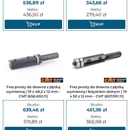
536,89
343,66
436,50
279,40
KUP
KUP
Frez prosty do drewna z płytką
Frez prosty do drewna z płytką
wymienną | 19 x 48,3 x 12 mm -
wymienną i łożyskiem dolnym | 19
CMT (656.692.11)
x 50 z 12 mm - CMT (657.991.11)
639,46
451,38
519,89
366,98