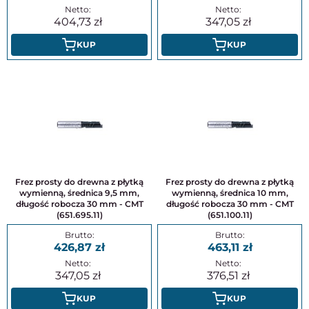
404,73
347,05
KUP
KUP
Frez prosty do drewna z płytką
Frez prosty do drewna z płytką
wymienną, średnica 9,5 mm,
wymienną, średnica 10 mm,
długość robocza 30 mm - CMT
długość robocza 30 mm - CMT
(651.695.11)
(651.100.11)
426,87
463,11
347,05
376,51
KUP
KUP