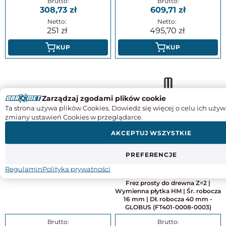
308,73
609,71
251
495,70
KUP
KUP
Zarządzaj zgodami plików cookie
Ta strona używa plików Cookies. Dowiedz się więcej o celu ich używ
zmiany ustawień Cookies w przeglądarce.
AKCEPTUJ WSZYSTKIE
Frez prosty do drewna z płytką
PREFERENCJE
wymienną, średnica 14 mm,
długość robocza 30 mm - CMT
Regulamin
Polityka prywatności
(651.140.11)
Frez prosty do drewna Z=2 |
Wymienna płytka HM | Śr. robocza
16 mm | Dł. robocza 40 mm -
GLOBUS (FT401-0008-0003)