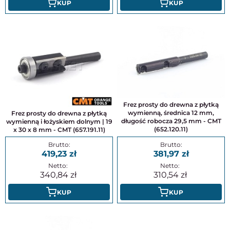
KUP
KUP
Frez prosty do drewna z płytką
wymienną, średnica 12 mm,
Frez prosty do drewna z płytką
długość robocza 29,5 mm - CMT
wymienną i łożyskiem dolnym | 19
(652.120.11)
x 30 x 8 mm - CMT (657.191.11)
419,23
381,97
340,84
310,54
KUP
KUP