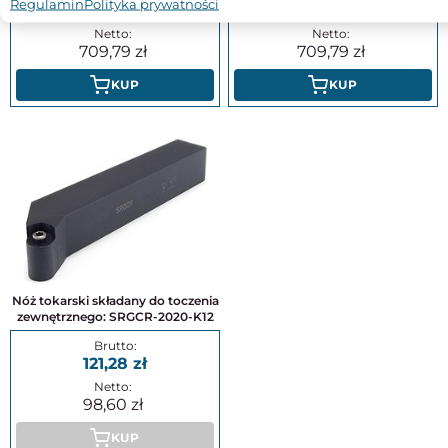
Regulamin
Polityka prywatności
873,04
873,04
709,79
709,79
KUP
KUP
Nóż tokarski składany do toczenia
zewnętrznego: SRGCR-2020-K12
121,28
98,60
KUP