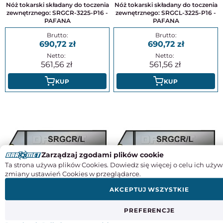
Nóż tokarski składany do toczenia
Nóż tokarski składany do toczenia
zewnętrznego: SRGCR-3225-P16 -
zewnętrznego: SRGCL-3225-P16 -
PAFANA
PAFANA
690,72
690,72
561,56
561,56
KUP
KUP
Zarządzaj zgodami plików cookie
Ta strona używa plików Cookies. Dowiedz się więcej o celu ich używ
zmiany ustawień Cookies w przeglądarce.
Nóż tokarski składany do toczenia
Nóż tokarski składany do toczenia
AKCEPTUJ WSZYSTKIE
zewnętrznego: SRGCR-3232-P20 -
zewnętrznego: SRGCL-3232-P20 -
PAFANA
PAFANA
PREFERENCJE