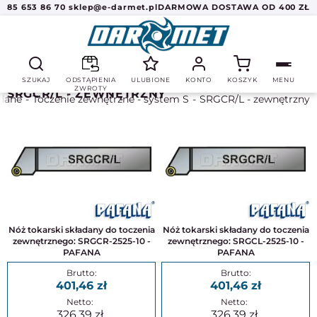
85 653 86 70
sklep@e-darmet.pl
DARMOWA DOSTAWA OD 400 ZŁ
SZUKAJ
ODSTĄPIENIA
ULUBIONE
KONTO
KOSZYK
MENU
ZWROTY
SRGCR/L - ZEWNĘTRZNY
adane
Toczenie zewnętrzne - system S
SRGCR/L - zewnętrzny
Nóż tokarski składany do toczenia
Nóż tokarski składany do toczenia
zewnętrznego: SRGCR-2525-10 -
zewnętrznego: SRGCL-2525-10 -
PAFANA
PAFANA
401,46
401,46
326,39
326,39