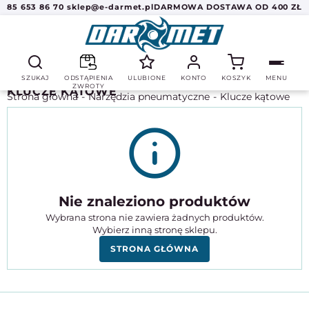
85 653 86 70
sklep@e-darmet.pl
DARMOWA DOSTAWA OD 400 ZŁ
SZUKAJ
ODSTĄPIENIA
ULUBIONE
KONTO
KOSZYK
MENU
ZWROTY
KLUCZE KĄTOWE
Strona główna
Narzędzia pneumatyczne
Klucze kątowe
Nie znaleziono produktów
Wybrana strona nie zawiera żadnych produktów.
Wybierz inną stronę sklepu.
STRONA GŁÓWNA