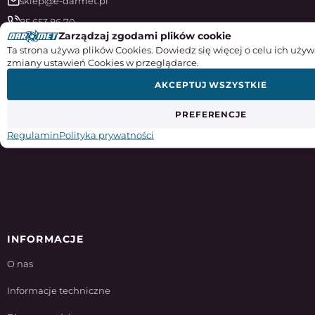
sklep@e-darmet.pl
85 653 86 70
Zarządzaj zgodami plików cookie
570 510 516
Ta strona używa plików Cookies. Dowiedz się więcej o celu ich używ
zmiany ustawień Cookies w przeglądarce.
AKCEPTUJ WSZYSTKIE
PREFERENCJE
Regulamin
Polityka prywatności
INFORMACJE
O nas
Informacje techniczne