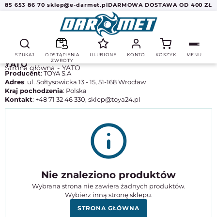
85 653 86 70
sklep@e-darmet.pl
DARMOWA DOSTAWA OD 400 ZŁ
SZUKAJ
ODSTĄPIENIA
ULUBIONE
KONTO
KOSZYK
MENU
ZWROTY
YATO
Strona główna
YATO
Producent
: TOYA S.A
Adres
: ul. Sołtysowicka 13 - 15, 51-168 Wrocław
Kraj pochodzenia
: Polska
Kontakt
: +48 71 32 46 330, sklep@toya24.pl
Nie znaleziono produktów
Wybrana strona nie zawiera żadnych produktów.
Wybierz inną stronę sklepu.
STRONA GŁÓWNA