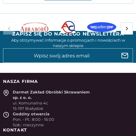
ZAPISZ SIĘ DO NASZEGO NEWSLETTERA
Aby otrzymywać informacje o promocjach i nowościach w
naszym sklepie
NASZA FIRMA
Darmet Zakład Obróbki Skrawaniem
sp. z o. o.
ul. Komunalna 4c
15-197 Białystok
Godziny otwarcia
Pon. - Pt.: 8:00 - 16:00
Sob.: nieczynne
KONTAKT