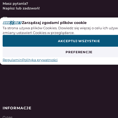
Masz pytania?
Napisz lub zadzwoń!
sklep@e-darmet.pl
Zarządzaj zgodami plików cookie
85 653 86 70
Ta strona używa plików Cookies. Dowiedz się więcej o celu ich używ
zmiany ustawień Cookies w przeglądarce.
570 510 516
AKCEPTUJ WSZYSTKIE
PREFERENCJE
Regulamin
Polityka prywatności
INFORMACJE
O nas