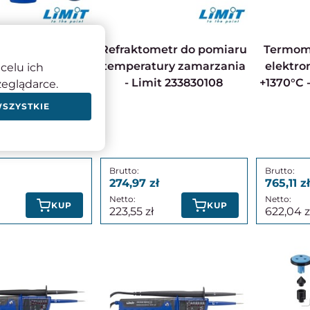
Refraktometr do pomiaru
Termometr czujnikowy
iarowe do
temperatury zamarzania
elektro
celu ich
tró i miernika
- Limit 233830108
+1370°C 
zeglądarce.
atości - Limit
WSZYSTKIE
28600202
274,97
765,11
KUP
KUP
223,55
622,04