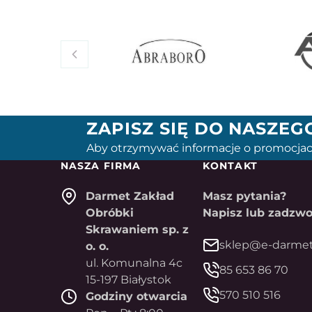
ZAPISZ SIĘ DO NASZE
Aby otrzymywać informacje o promocjac
NASZA FIRMA
KONTAKT
Darmet Zakład
Masz pytania?
Obróbki
Napisz lub zadzwo
Skrawaniem sp. z
sklep@e-darmet
o. o.
ul. Komunalna 4c
85 653 86 70
15-197 Białystok
570 510 516
Godziny otwarcia