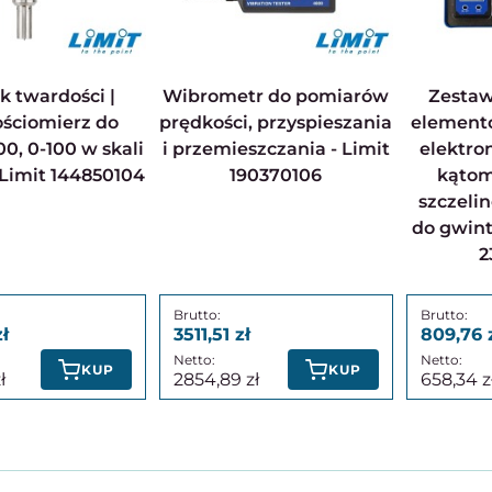
Wibrometr do pomiarów
Zestaw pomiarowy 6
ściomierz do
prędkości, przyspieszania
element
, 0-100 w skali
i przemieszczania - Limit
elektro
 Limit 144850104
190370106
kątom
szczeli
do gwint
2
3511,51
809,76
KUP
KUP
2854,89
658,34