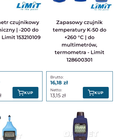
Zapasowy czujnik
niczny | -200 do
temperatury K-50 do
- Limit 153210109
+260 °C | do
multimetrów,
termometra - Limit
128600301
16,18
KUP
KUP
13,15