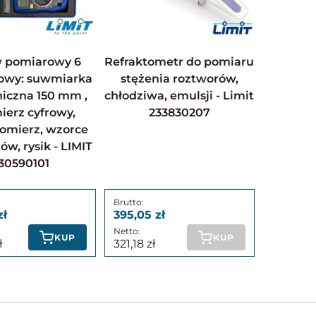
Refraktometr do pomiaru
owy: suwmiarka
stężenia roztworów,
niczna 150 mm ,
chłodziwa, emulsji - Limit
ierz cyfrowy,
233830207
nomierz, wzorce
ów, rysik - LIMIT
30590101
395,05
KUP
KUP
321,18