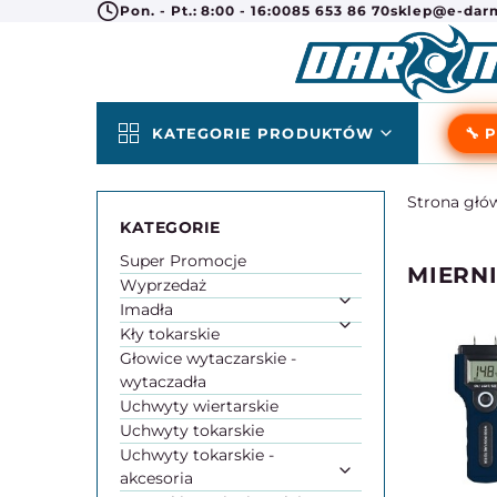
Pon. - Pt.: 8:00 - 16:00
85 653 86 70
sklep@e-darm
KATEGORIE PRODUKTÓW
🔧 
Strona głó
Super Promocje
MIERNI
Wyprzedaż
Imadła
Kły tokarskie
Głowice wytaczarskie -
wytaczadła
Uchwyty wiertarskie
Uchwyty tokarskie
Uchwyty tokarskie -
akcesoria