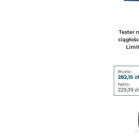
Tester napięcia/tester
ciągłośc
Limi
282,15
229,39