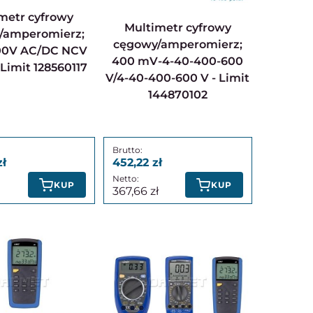
Multimetr cyfrowy
/amperomierz;
cęgowy/amperomierz;
00V AC/DC NCV
400 mV-4-40-400-600
Limit 128560117
V/4-40-400-600 V - Limit
144870102
452,22
KUP
KUP
367,66