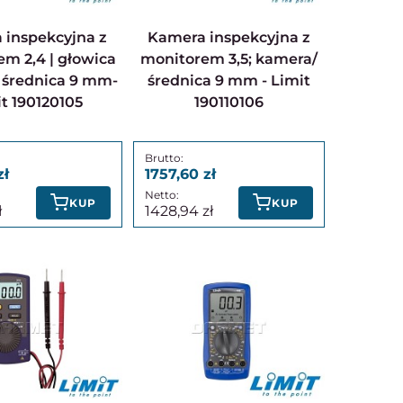
Kamera inspekcyjna z
m 2,4 | głowica
monitorem 3,5; kamera/
 średnica 9 mm-
średnica 9 mm - Limit
t 190120105
190110106
1757,60
KUP
KUP
1428,94