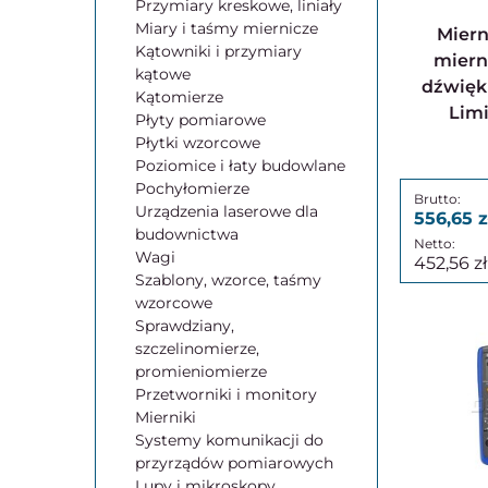
Przymiary kreskowe, liniały
Miary i taśmy miernicze
Miernik decybeli |
Kątowniki i przymiary
miern
kątowe
dźwięku
Kątomierze
Limi
Płyty pomiarowe
Płytki wzorcowe
Poziomice i łaty budowlane
Pochyłomierze
Urządzenia laserowe dla
556,65
budownictwa
Wagi
452,56
Szablony, wzorce, taśmy
wzorcowe
Sprawdziany,
szczelinomierze,
promieniomierze
Przetworniki i monitory
Mierniki
Systemy komunikacji do
przyrządów pomiarowych
Lupy i mikroskopy