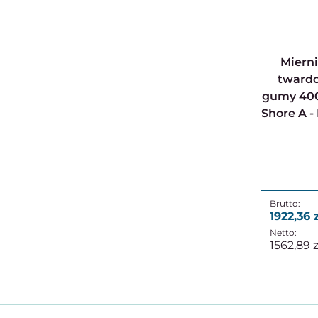
Miernik twardości |
twardo
gumy 4000
Shore A -
1922,36
1562,89