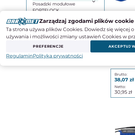
Posadzki modułowe
FORTELOCK
Pomysł na prezent
Zarządzaj zgodami plików cookie
Zapasowe kable
Produkty do Domu i
pom
Ta strona używa plików Cookies. Dowiedz się więcej o 
Ogrodu
multime
używania i możliwości zmiany ustawień Cookies w pr
Tekstylia
chropow
PREFERENCJE
AKCEPTUJ 
1
Regulamin
Polityka prywatności
38,07
30,95