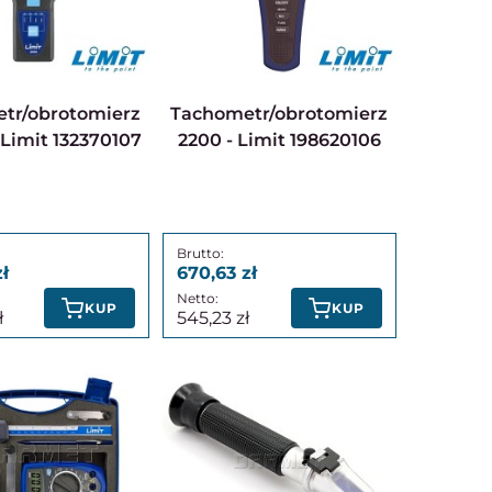
Tachometr/obrotomierz
 Limit 132370107
2200 - Limit 198620106
670,63
KUP
KUP
545,23