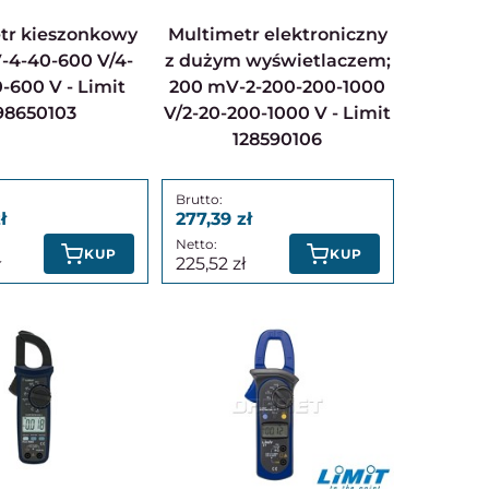
Multimetr elektroniczny
-4-40-600 V/4-
z dużym wyświetlaczem;
-600 V - Limit
200 mV-2-200-200-1000
98650103
V/2-20-200-1000 V - Limit
128590106
277,39
KUP
KUP
225,52