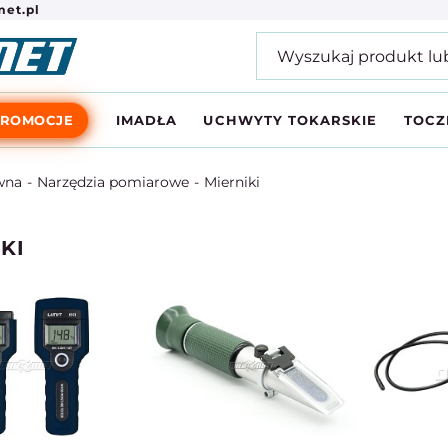
et.pl
PROMOCJE
IMADŁA
UCHWYTY TOKARSKIE
TOCZ
wna
Narzędzia pomiarowe
Mierniki
KI