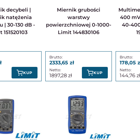
Miernik grubości
Multimetr kieszonkowy
ik natężenia
warstwy
400 mV
 | 30-130 dB -
powierzchniowej 0-1000-
40-400
t 151520103
Limit 144830106
1
2333,65
178,05
KUP
KUP
1897,28
144,76