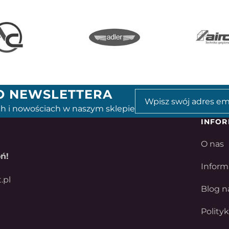
GO NEWSLETTERA
h i nowościach w naszym sklepie
INFOR
O nas
ń!
Inform
.pl
Blog n
Polity