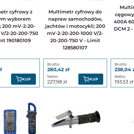
Multimetr cyfrowy
Multimetr cyfrowy do
cęgowy
ym wyborem
napraw samochodów,
400A 6
; 200 mV-2-20-
jachtów i motocykli; 200
DCM 2 - 
 V/2-20-200-750
mV-2-20-200-1000 V/2-
mit 190180109
20-200-750 V - Limit
128580107
280,42
238,04
KUP
KUP
227,98
193,53