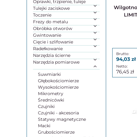
Oprawki, trzpienie, tuleje
Wilgotnościomierz 6101 -
Tulejki zaciskowe
LIMI
Toczenie
Frezy do metalu
Obróbka otworów
Gwintowanie
Cięcie i szlifowanie
Radełkowanie
Narzędzia ścierne
94,03
Narzędzia pomiarowe
76,45
Suwmiarki
Głębokościomierze
Wysokościomierze
Mikrometry
Średnicówki
Czujniki
Czujniki - akcesoria
Statywy magnetyczne
Macki
Grubościomierze