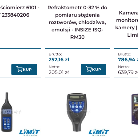
Refraktometr 0-32 % do
Kamera inspekcyjna z
T 233840206
pomiaru stężenia
monitore
roztworów, chłodziwa,
kamery |
emulsji - INSIZE ISQ-
Limi
RM30
252,16
786,94
KUP
KUP
205,01
639,79