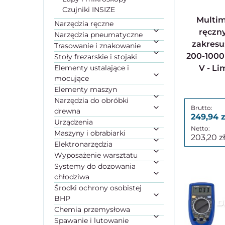
Czujniki INSIZE
Multimetr cyfrowy z
Narzędzia ręczne
ręczn
Narzędzia pneumatyczne
zakresu
Trasowanie i znakowanie
200-1000
Stoły frezarskie i stojaki
Elementy ustalające i
V - Li
mocujące
Elementy maszyn
Narzędzia do obróbki
drewna
249,94
Urządzenia
Maszyny i obrabiarki
203,20
Elektronarzędzia
Wyposażenie warsztatu
Systemy do dozowania
chłodziwa
Środki ochrony osobistej
BHP
Chemia przemysłowa
Spawanie i lutowanie