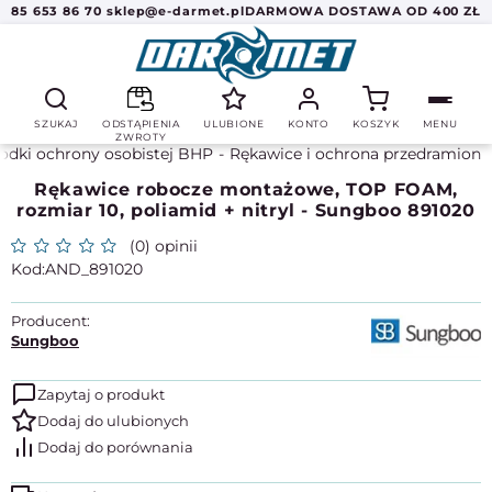
85 653 86 70
sklep@e-darmet.pl
DARMOWA DOSTAWA OD 400 ZŁ
SZUKAJ
ODSTĄPIENIA
ULUBIONE
KONTO
KOSZYK
MENU
ZWROTY
odki ochrony osobistej BHP
Rękawice i ochrona przedramion
Rękawice robocze montażowe, TOP FOAM,
rozmiar 10, poliamid + nitryl - Sungboo 891020
(0) opinii
AND_891020
Producent:
Sungboo
Zapytaj o produkt