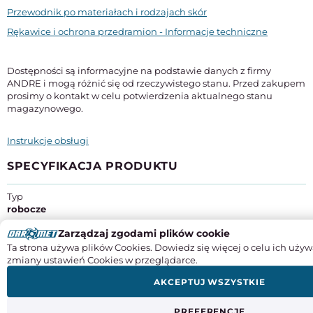
Przewodnik po materiałach i rodzajach skór
Rękawice i ochrona przedramion - Informacje techniczne
Dostępności są informacyjne na podstawie danych z firmy
ANDRE i mogą różnić się od rzeczywistego stanu. Przed zakupem
prosimy o kontakt w celu potwierdzenia aktualnego stanu
magazynowego.
Instrukcje obsługi
SPECYFIKACJA PRODUKTU
Typ
robocze
Zarządzaj zgodami plików cookie
Rozmiar
10
Ta strona używa plików Cookies. Dowiedz się więcej o celu ich używ
zmiany ustawień Cookies w przeglądarce.
Materiał
AKCEPTUJ WSZYSTKIE
nitryl
poliamid
PREFERENCJE