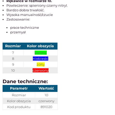
Rękawice w rozmiarze 10.
Powleczenie: spieniony czarny nitryl.
Bardzo dobra trwałość.
Wysoka manualność/czucie
Zastosowanie:
prace techniczne
przemysł
Rozmiar
Kolor obszycia
7
zielony
8
niebieski
9
żółty
10
czerwony
Dane techniczne:
Parametr
Wartość
Rozmiar
10
Kolor obszycia
czerwony
Kod produktu
891020