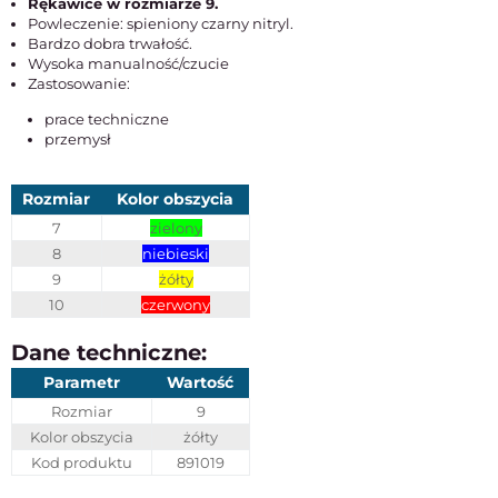
Rękawice w rozmiarze 9.
Powleczenie: spieniony czarny nitryl.
Bardzo dobra trwałość.
Wysoka manualność/czucie
Zastosowanie:
prace techniczne
przemysł
Rozmiar
Kolor obszycia
7
zielony
8
niebieski
9
żółty
10
czerwony
Dane techniczne:
Parametr
Wartość
Rozmiar
9
Kolor obszycia
żółty
Kod produktu
891019