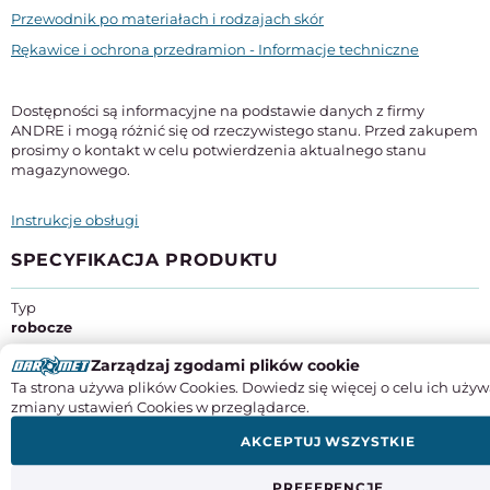
Przewodnik po materiałach i rodzajach skór
Rękawice i ochrona przedramion - Informacje techniczne
Dostępności są informacyjne na podstawie danych z firmy
ANDRE i mogą różnić się od rzeczywistego stanu. Przed zakupem
prosimy o kontakt w celu potwierdzenia aktualnego stanu
magazynowego.
Instrukcje obsługi
SPECYFIKACJA PRODUKTU
Typ
robocze
Zarządzaj zgodami plików cookie
Rozmiar
9
Ta strona używa plików Cookies. Dowiedz się więcej o celu ich używ
zmiany ustawień Cookies w przeglądarce.
Materiał
AKCEPTUJ WSZYSTKIE
nitryl
poliamid
PREFERENCJE