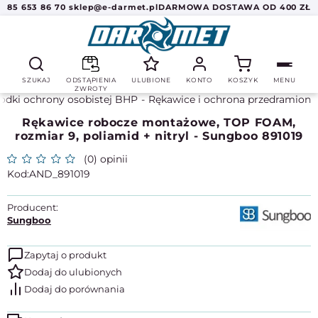
85 653 86 70
sklep@e-darmet.pl
DARMOWA DOSTAWA OD 400 ZŁ
SZUKAJ
ODSTĄPIENIA
ULUBIONE
KONTO
KOSZYK
MENU
ZWROTY
odki ochrony osobistej BHP
Rękawice i ochrona przedramion
Rękawice robocze montażowe, TOP FOAM,
rozmiar 9, poliamid + nitryl - Sungboo 891019
(0) opinii
AND_891019
Producent:
Sungboo
Zapytaj o produkt