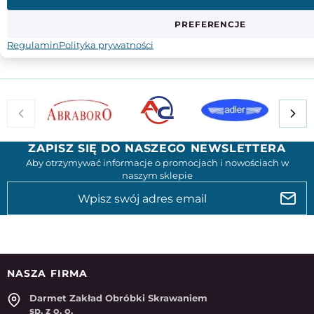
Materiał
nitryl
włókna techniczne
PREFERENCJE
Regulamin
Polityka prywatności
ZAPISZ SIĘ DO NASZEGO NEWSLETTERA
Aby otrzymywać informacje o promocjach i nowościach w
naszym sklepie
NASZA FIRMA
Darmet Zakład Obróbki Skrawaniem
sp. z o. o.