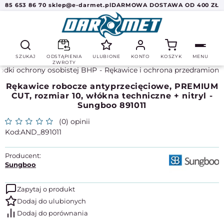
85 653 86 70
sklep@e-darmet.pl
DARMOWA DOSTAWA OD 400 ZŁ
SZUKAJ
ODSTĄPIENIA
ULUBIONE
KONTO
KOSZYK
MENU
ZWROTY
odki ochrony osobistej BHP
Rękawice i ochrona przedramion
Rękawice robocze antyprzecięciowe, PREMIUM
CUT, rozmiar 10, włókna techniczne + nitryl -
Sungboo 891011
(0) opinii
AND_891011
Producent:
Sungboo
Zapytaj o produkt