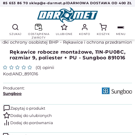
85 653 86 70
sklep@e-darmet.pl
DARMOWA DOSTAWA OD 400 ZŁ
SZUKAJ
ODSTĄPIENIA
ULUBIONE
KONTO
KOSZYK
MENU
ZWROTY
odki ochrony osobistej BHP
Rękawice i ochrona przedramion
Rękawice robocze montażowe, 11N-PU08C,
rozmiar 9, poliester + PU - Sungboo 891016
(0) opinii
AND_891016
Producent:
Sungboo
Zapytaj o produkt