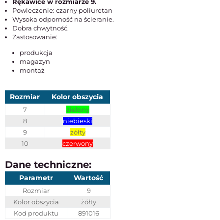
Rękawice w rozmiarze 9.
Powleczenie: czarny poliuretan
Wysoka odporność na ścieranie.
Dobra chwytność.
Zastosowanie:
produkcja
magazyn
montaż
Rozmiar
Kolor obszycia
7
zielony
8
niebieski
9
żółty
10
czerwony
Dane techniczne:
Parametr
Wartość
Rozmiar
9
Kolor obszycia
żółty
Kod produktu
891016