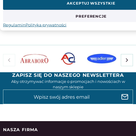
AKCEPTUJ WSZYSTKIE
8
Materiał
PREFERENCJE
poliester
Regulamin
Polityka prywatności
ZAPISZ SIĘ DO NASZEGO NEWSLETTERA
Aby otrzymywać informacje o promocjach i nowościach w
naszym sklepie
NASZA FIRMA