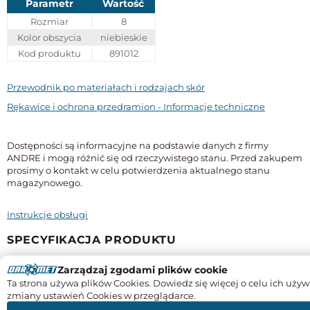
Parametr
Wartość
Rozmiar
8
Kolor obszycia
niebieskie
Kod produktu
891012
Przewodnik po materiałach i rodzajach skór
Rękawice i ochrona przedramion - Informacje techniczne
Dostępności są informacyjne na podstawie danych z firmy
ANDRE i mogą różnić się od rzeczywistego stanu. Przed zakupem
prosimy o kontakt w celu potwierdzenia aktualnego stanu
magazynowego.
Instrukcje obsługi
SPECYFIKACJA PRODUKTU
Zarządzaj zgodami plików cookie
Typ
robocze
ochronne
Ta strona używa plików Cookies. Dowiedz się więcej o celu ich używ
zmiany ustawień Cookies w przeglądarce.
Rozmiar