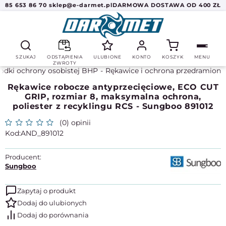
85 653 86 70
sklep@e-darmet.pl
DARMOWA DOSTAWA OD 400 ZŁ
SZUKAJ
ODSTĄPIENIA
ULUBIONE
KONTO
KOSZYK
MENU
ZWROTY
odki ochrony osobistej BHP
Rękawice i ochrona przedramion
Rękawice robocze antyprzecięciowe, ECO CUT
GRIP, rozmiar 8, maksymalna ochrona,
poliester z recyklingu RCS - Sungboo 891012
(0) opinii
AND_891012
Producent:
Sungboo
Zapytaj o produkt