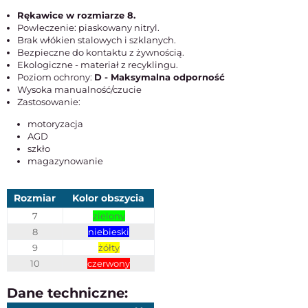
Rękawice w rozmiarze 8.
Powleczenie: piaskowany nitryl.
Brak włókien stalowych i szklanych.
Bezpieczne do kontaktu z żywnością.
Ekologiczne - materiał z recyklingu.
Poziom ochrony:
D - Maksymalna odporność
Wysoka manualność/czucie
Zastosowanie:
motoryzacja
AGD
szkło
magazynowanie
Rozmiar
Kolor obszycia
7
zielony
8
niebieski
9
żółty
10
czerwony
Dane techniczne: