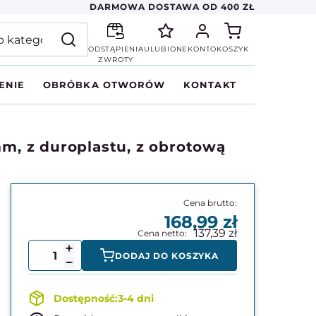
DARMOWA DOSTAWA OD 400 ZŁ
ODSTĄPIENIA
ULUBIONE
KONTO
KOSZYK
ZWROTY
ENIE
OBRÓBKA OTWORÓW
KONTAKT
, z duroplastu, z obrotową
168,99
137,39
DODAJ DO KOSZYKA
3-4 dni