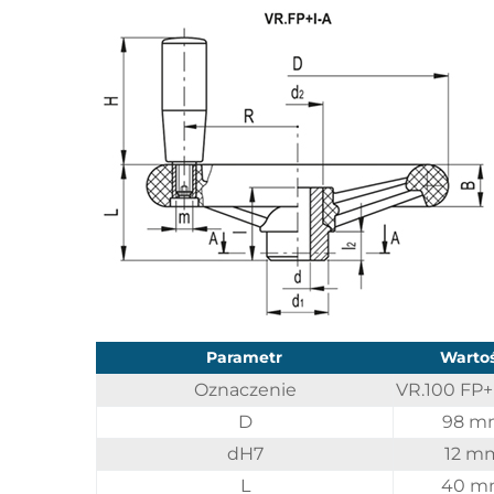
Parametr
Warto
Oznaczenie
VR.100 FP+
D
98 m
dH7
12 m
L
40 m