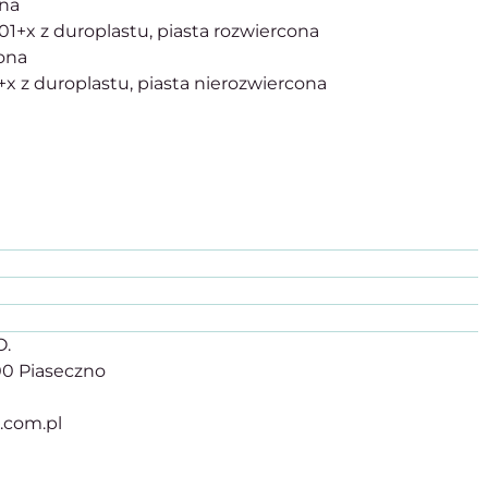
ona
01+x z duroplastu, piasta rozwiercona
cona
+x z duroplastu, piasta nierozwiercona
O.
500 Piaseczno
r.com.pl