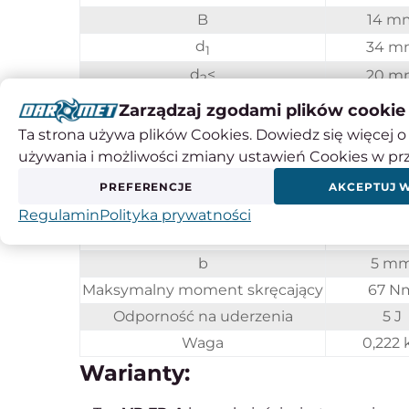
B
14 m
d
34 m
1
d
<
20 m
2
l
36 m
Zarządzaj zgodami plików cookie
l
12 m
Ta strona używa plików Cookies. Dowiedz się więcej o 
2
używania i możliwości zmiany ustawień Cookies w pr
H
40 m
m
M 6
PREFERENCJE
AKCEPTUJ 
R
37 m
Regulamin
Polityka prywatności
t
15,3 
b
5 m
Maksymalny moment skręcający
67 N
Odporność na uderzenia
5 J
Waga
0,222 
Warianty: