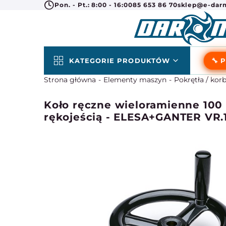
Pon. - Pt.: 8:00 - 16:00
85 653 86 70
sklep@e-darm
KATEGORIE PRODUKTÓW
🔧 
Strona główna
Elementy maszyn
Pokrętła / kor
Koło ręczne wieloramienne 100
rękojeścią - ELESA+GANTER VR.