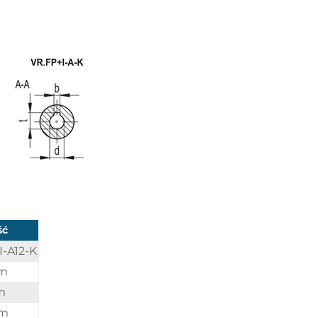
ść
I-A12-K
m
m
m