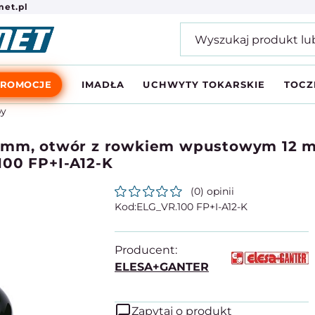
et.pl
PROMOCJE
IMADŁA
UCHWYTY TOKARSKIE
TOCZ
by
 mm, otwór z rowkiem wpustowym 12 mm
100 FP+I-A12-K
(0) opinii
ELG_VR.100 FP+I-A12-K
Producent:
ELESA+GANTER
Zapytaj o produkt