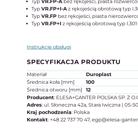
Typ
VR.FP-A
bez rękojeści, piasta rozwierc
Typ
VR.FP+I-A
z rękojeścią obrotową typ I.3
Typ
VR.FP
bez rękojeści, piasta nierozwier
Typ
VR.FP+I
z rękojeścią obrotową typ I.301
Instrukcje obsługi
SPECYFIKACJA PRODUKTU
Materiał
Duroplast
Średnica koła [mm]
100
Średnica otworu [mm]
12
Producent
: ELESA+GANTER POLSKA SP. Z O.
Adres
: ul. Słoneczna 42a, Stara Iwiczna | 05-
Kraj pochodzenia
: Polska
Kontakt
: +48 22 737 70 47, egp@elesa-gante