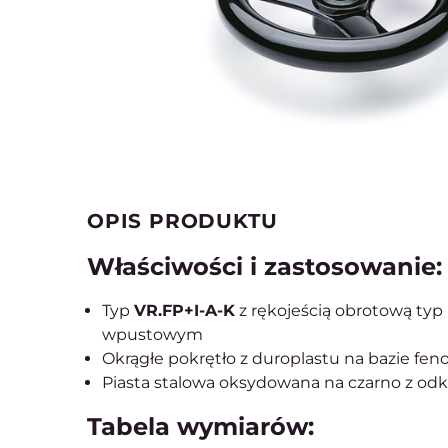
OPIS PRODUKTU
Właściwości i zastosowanie:
Typ
VR.FP+I-A-K
z rękojeścią obrotową typ 
wpustowym
Okrągłe pokrętło z duroplastu na bazie fe
Piasta stalowa oksydowana na czarno z od
Tabela wymiarów: