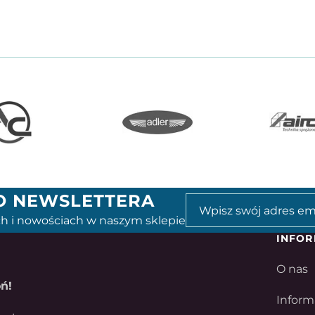
GO NEWSLETTERA
h i nowościach w naszym sklepie
INFOR
O nas
ń!
Inform