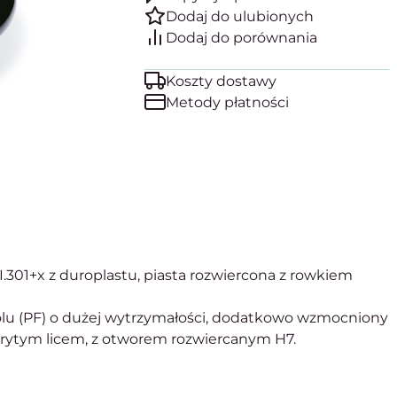
Koszty dostawy
Metody płatności
I.301+x z duroplastu, piasta rozwiercona z rowkiem
nolu (PF) o dużej wytrzymałości, dodatkowo wzmocniony
krytym licem, z otworem rozwiercanym H7.