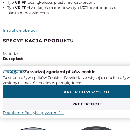
Typ
VR.FP
bez rękojeści, piasta nierozwiercona
Typ
VR.FP+I
z rękojeścią obrotową typ I.301+x z duroplastu,
piasta nierozwiercona
Instrukcje obsługi
SPECYFIKACJA PRODUKTU
Materiał
Duroplast
Średnica koła [mm]
Zarządzaj zgodami plików cookie
250
Ta strona używa plików Cookies. Dowiedz się więcej o celu ich używ
Producent
: ELESA+GANTER POLSKA SP. Z O.O.
zmiany ustawień Cookies w przeglądarce.
Adres
: ul. Słoneczna 42a, Stara Iwiczna | 05-500 Piaseczno
AKCEPTUJ WSZYSTKIE
Kraj pochodzenia
: Polska
Kontakt
: +48 22 737 70 47, egp@elesa-ganter.com.pl
PREFERENCJE
DO TEGO PRODUKTU POLECAMY
Regulamin
Polityka prywatności