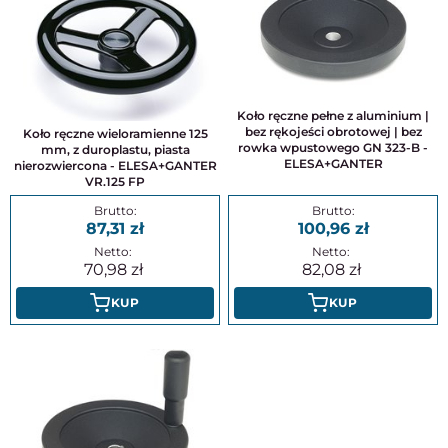
Koło ręczne pełne z aluminium |
bez rękojeści obrotowej | bez
Koło ręczne wieloramienne 125
rowka wpustowego GN 323-B -
mm, z duroplastu, piasta
ELESA+GANTER
nierozwiercona - ELESA+GANTER
VR.125 FP
87,31
100,96
70,98
82,08
KUP
KUP