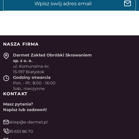
NASZA FIRMA
Darmet Zakład Obróbki Skrawaniem
sp. z o. o.
ul. Komunalna 4c
15-197 Białystok
Godziny otwarcia
Pon. - Pt.: 8:00 - 16:00
Sob.: nieczynne
KONTAKT
Masz pytania?
Napisz lub zadzwoń!
sklep@e-darmet.pl
85 653 86 70