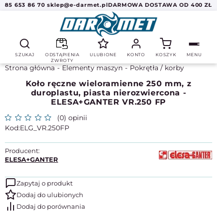
85 653 86 70
sklep@e-darmet.pl
DARMOWA DOSTAWA OD 400 ZŁ
SZUKAJ
ODSTĄPIENIA
ULUBIONE
KONTO
KOSZYK
MENU
ZWROTY
Strona główna
Elementy maszyn
Pokrętła / korby
Koło ręczne wieloramienne 250 mm, z
duroplastu, piasta nierozwiercona -
ELESA+GANTER VR.250 FP
(0) opinii
ELG_VR.250FP
Producent:
ELESA+GANTER
Zapytaj o produkt