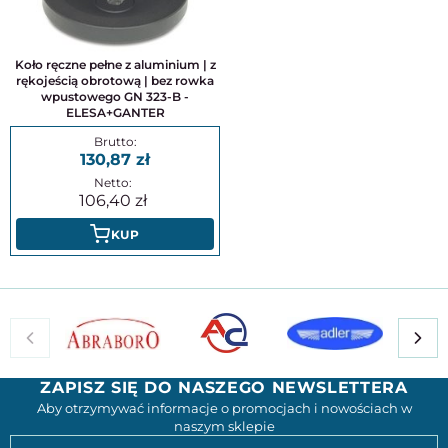
Koło ręczne pełne z aluminium | z
rękojeścią obrotową | bez rowka
wpustowego GN 323-B -
ELESA+GANTER
130,87
106,40
KUP
ZAPISZ SIĘ DO NASZEGO NEWSLETTERA
Aby otrzymywać informacje o promocjach i nowościach w
naszym sklepie