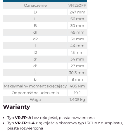
Oznaczenie
VR.250FP
D
247 mm
L
66 mm
B
30 mm
d1
49 mm
d2
38 mm
l
44 mm
l2
15 mm
d'
34 mm
d"
27 mm
t
30,3 mm
b
8 mm
Maksymalny moment skręcający
405 Nm
Odporność na uderzenia
19 J
Waga
1.405 kg
Warianty
Typ
VR.FP-A
bez rękojeści, piasta rozwiercona
Typ
VR.FP+I-A
z rękojeścią obrotową typ I.301+x z duroplastu,
piasta rozwiercona