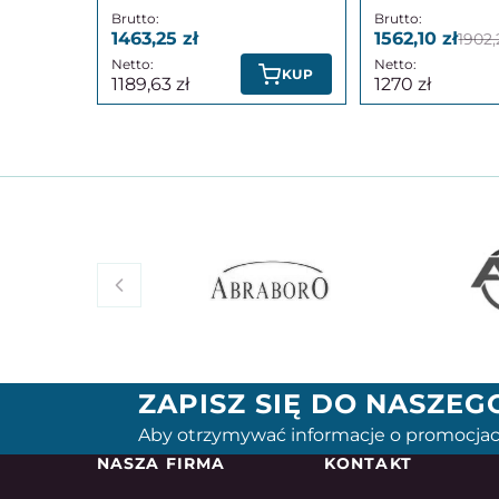
1463,25
1562,10
1902,
KUP
1189,63
1270
ZAPISZ SIĘ DO NASZE
Aby otrzymywać informacje o promocjac
NASZA FIRMA
KONTAKT