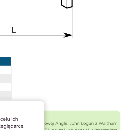
celu ich
znego zegarmistrza z Nowej Anglii. John Logan z Waltham
zeglądarce.