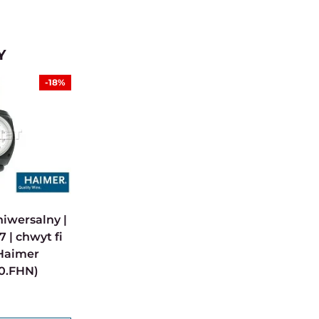
Y
-18%
 | chwyt fi
Haimer
00.FHN)