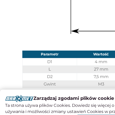
Parametr
Wartość
D1
4 mm
L
27 mm
D2
7,5 mm
Gwint
M3
Zarządzaj zgodami plików cookie
Czy wiesz, że ...?
Ta strona używa plików Cookies. Dowiedz się więcej o 
Czujnik zegarowy powstał dzięki pracy XIX-wiec
używania i możliwości zmiany ustawień Cookies w pr