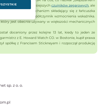
wniosek patentowy w USA na coś, co nazwał „ulepszeniem
WSZYSTKIE
nie różnił się od dzisiejszych
czujników zegarowych
, ale
rzez wewnętrzny mechanizm składający się z łańcuszka
trzpienia określała współczynnik wzmocnienia wskaźnika.
a, który jest obecnie używany w większości mechanicznych
stał doceniony przez kolejne 13 lat, kiedy to jeden ze
garmistrz z E. Howard Watch CO. w Bostonie, kupił prawa
ył spółkę z Francisem Stickneyem i rozpoczął produkcję
t sp. z o. o.
com.pl