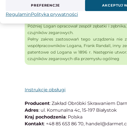
w stanie Massachusetts złożył 15 maja 1883 r. 
PREFERENCJE
AKCEPTUJ 
przyrządów pomiarowych”. Jego wygląd zewnętrzny 
wskazówka (igła wskaźnika) była uruchamiana p
Regulamin
Polityka prywatności
zegarkowego wokół bębna (trzpienia). Średnica 
Później Logan opracował zespół zębatki i zębnik
czujników zegarowych.
Pełny zakres zastosowań tego urządzenia nie zo
współpracowników Logana, Frank Randall, inny ze
patentowe od Logana w 1896 r. Następnie utworz
czujników zegarowych dla przemysłu ogólneg
Instrukcje obsługi
Producent
: Zakład Obróbki Skrawaniem Darme
Adres
: ul. Komunalna 4c, 15-197 Białystok
Kraj pochodzenia
: Polska
Kontakt
: +48 85 653 86 70, handel@darmet.