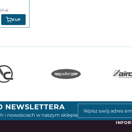
27
KUP
GO NEWSLETTERA
h i nowościach w naszym sklepie
INFOR