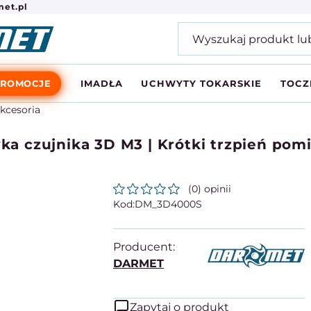
et.pl
PROMOCJE
IMADŁA
UCHWYTY TOKARSKIE
TOCZ
akcesoria
 czujnika 3D M3 | Krótki trzpień pomi
(0) opinii
DM_3D4000S
Producent:
DARMET
Zapytaj o produkt