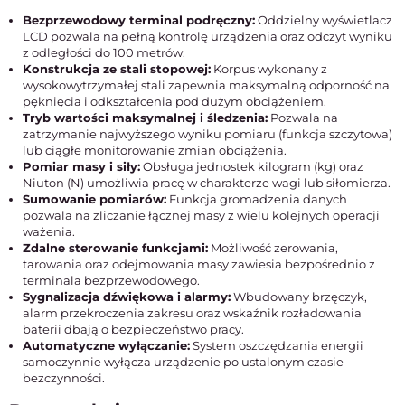
Bezprzewodowy terminal podręczny:
Oddzielny wyświetlacz
LCD pozwala na pełną kontrolę urządzenia oraz odczyt wyniku
z odległości do 100 metrów.
Konstrukcja ze stali stopowej:
Korpus wykonany z
wysokowytrzymałej stali zapewnia maksymalną odporność na
pęknięcia i odkształcenia pod dużym obciążeniem.
Tryb wartości maksymalnej i śledzenia:
Pozwala na
zatrzymanie najwyższego wyniku pomiaru (funkcja szczytowa)
lub ciągłe monitorowanie zmian obciążenia.
Pomiar masy i siły:
Obsługa jednostek kilogram (kg) oraz
Niuton (N) umożliwia pracę w charakterze wagi lub siłomierza.
Sumowanie pomiarów:
Funkcja gromadzenia danych
pozwala na zliczanie łącznej masy z wielu kolejnych operacji
ważenia.
Zdalne sterowanie funkcjami:
Możliwość zerowania,
tarowania oraz odejmowania masy zawiesia bezpośrednio z
terminala bezprzewodowego.
Sygnalizacja dźwiękowa i alarmy:
Wbudowany brzęczyk,
alarm przekroczenia zakresu oraz wskaźnik rozładowania
baterii dbają o bezpieczeństwo pracy.
Automatyczne wyłączanie:
System oszczędzania energii
samoczynnie wyłącza urządzenie po ustalonym czasie
bezczynności.