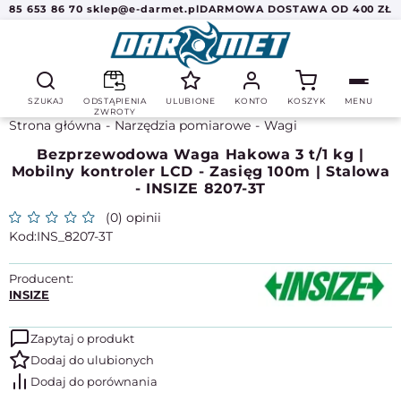
85 653 86 70
sklep@e-darmet.pl
DARMOWA DOSTAWA OD 400 ZŁ
SZUKAJ
ODSTĄPIENIA
ULUBIONE
KONTO
KOSZYK
MENU
ZWROTY
Strona główna
Narzędzia pomiarowe
Wagi
Bezprzewodowa Waga Hakowa 3 t/1 kg |
Mobilny kontroler LCD - Zasięg 100m | Stalowa
- INSIZE 8207-3T
(0) opinii
INS_8207-3T
Producent:
INSIZE
Zapytaj o produkt