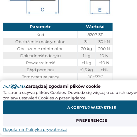
Parametr
Wartość
Kod
8207-3T
Obciążenie maksymalne
3 t
30 kN
Obciążenie minimalne
20 kg
200 N
Dokładność odczytu
1 kg
10 N
Powtarzalność
±1 kg
±10 N
Błąd pomiaru
±1,5 kg
±1%
Temperatura pracy
-10~55°C
Wilgotność pracy
<85% RH
Zarządzaj zgodami plików cookie
Czas stabilizacji
8 s
Ta strona używa plików Cookies. Dowiedz się więcej o celu ich używ
zmiany ustawień Cookies w przeglądarce.
Alarm przeciążenia
300% FS
Maksymalne bezpieczne obciążenie
150% FS
AKCEPTUJ WSZYSTKIE
Limit przeciążenia
100%FS+9e
Zasilanie
Bateria 3x1,5V AA
PREFERENCJE
Waga
2,3 kg
Regulamin
Polityka prywatności