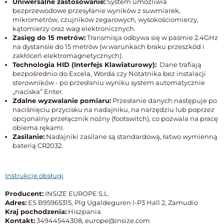
Uniwersalne zastosowanie:
System umożliwia
bezprzewodowe przesyłanie wyników z suwmiarek,
mikrometrów, czujników zegarowych, wysokościomierzy,
kątomierzy oraz wag elektronicznych.
Zasięg do 15 metrów:
Transmisja odbywa się w paśmie 2.4GHz
na dystansie do 15 metrów (w warunkach braku przeszkód i
zakłóceń elektromagnetycznych).
Technologia HID (Interfejs Klawiaturowy):
Dane trafiają
bezpośrednio do Excela, Worda czy Notatnika bez instalacji
sterowników - po przesłaniu wyniku system automatycznie
„naciska” Enter.
Zdalne wyzwalanie pomiaru:
Przesłanie danych następuje po
naciśnięciu przycisku na nadajniku, na narzędziu lub poprzez
opcjonalny przełącznik nożny (footswitch), co pozwala na pracę
obiema rękami.
Zasilanie:
Nadajniki zasilane są standardową, łatwo wymienną
baterią CR2032.
Instrukcje obsługi
Producent:
INSIZE EUROPE S.L.
Adres:
ES B95965315, Plg Ugaldeguren I-P3 Hall 2, Zamudio
Kraj pochodzenia:
Hiszpania
Kontakt:
34944544308, europe@insize.com