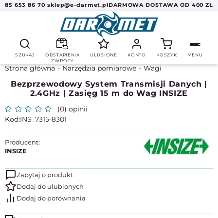
85 653 86 70
sklep@e-darmet.pl
DARMOWA DOSTAWA OD 400 ZŁ
SZUKAJ
ODSTĄPIENIA
ULUBIONE
KONTO
KOSZYK
MENU
ZWROTY
Strona główna
Narzędzia pomiarowe
Wagi
Bezprzewodowy System Transmisji Danych |
2.4GHz | Zasięg 15 m do Wag INSIZE
(0) opinii
INS_7315-8301
Producent:
INSIZE
Zapytaj o produkt