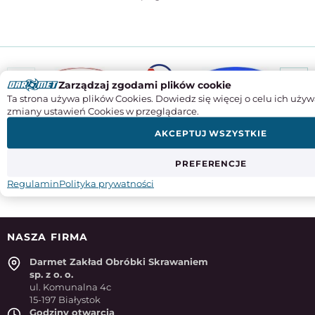
Zarządzaj zgodami plików cookie
Ta strona używa plików Cookies. Dowiedz się więcej o celu ich używ
zmiany ustawień Cookies w przeglądarce.
ZAPISZ SIĘ DO NASZEGO NEWSLETTERA
Aby otrzymywać informacje o promocjach i nowościach w
AKCEPTUJ WSZYSTKIE
naszym sklepie
PREFERENCJE
Regulamin
Polityka prywatności
NASZA FIRMA
Darmet Zakład Obróbki Skrawaniem
sp. z o. o.
ul. Komunalna 4c
15-197 Białystok
Godziny otwarcia