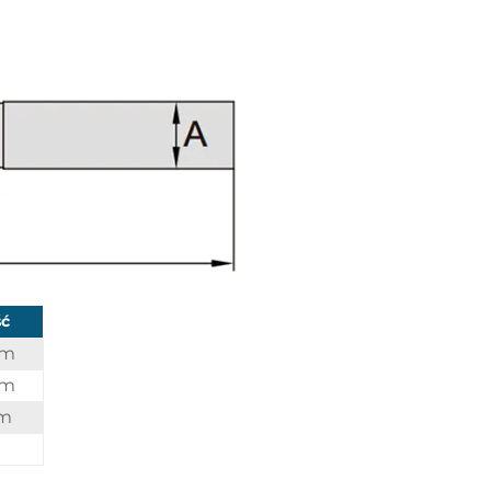
ć
mm
mm
mm