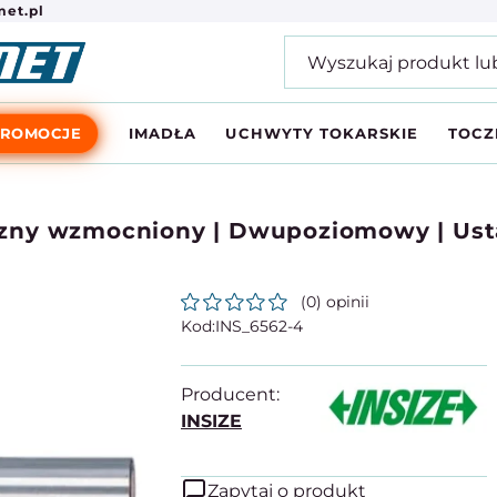
et.pl
PROMOCJE
IMADŁA
UCHWYTY TOKARSKIE
TOCZ
zny wzmocniony | Dwupoziomowy | Usta
(0) opinii
INS_6562-4
Producent:
INSIZE
Zapytaj o produkt