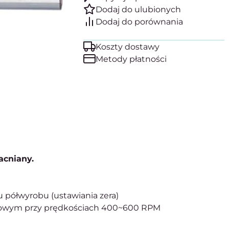
Koszty dostawy
Metody płatności
cniany.
u półwyrobu (ustawiania zera)
towym przy prędkościach 400~600 RPM