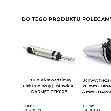
DO TEGO PRODUKTU POLECAM
Czujnik krawędziowy
Uchwyt frezarski Weldon
elektroniczny | ustawiak -
20 mm - DIN4
DARMET CZK00B
63 mm - DARM
215,25
191,88