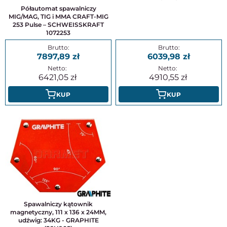
Półautomat spawalniczy
MIG/MAG, TIG i MMA CRAFT-MIG
253 Pulse – SCHWEISSKRAFT
1072253
7897,89
6039,98
6421,05
4910,55
KUP
KUP
Spawalniczy kątownik
magnetyczny, 111 x 136 x 24MM,
udźwig: 34KG - GRAPHITE