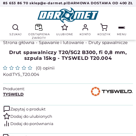
85 653 86 70
sklep@e-darmet.pl
DARMOWA DOSTAWA OD 400 ZŁ
SZUKAJ
ODSTĄPIENIA
ULUBIONE
KONTO
KOSZYK
MENU
ZWROTY
Strona główna
Spawanie i lutowanie
Druty spawalnicze
Drut spawalniczy T20/SG2 B300, fi 0,8 mm,
szpula 15kg - TYSWELD T20.004
(0) opinii
TYS_T20.004
Producent:
TYSWELD
Zapytaj o produkt