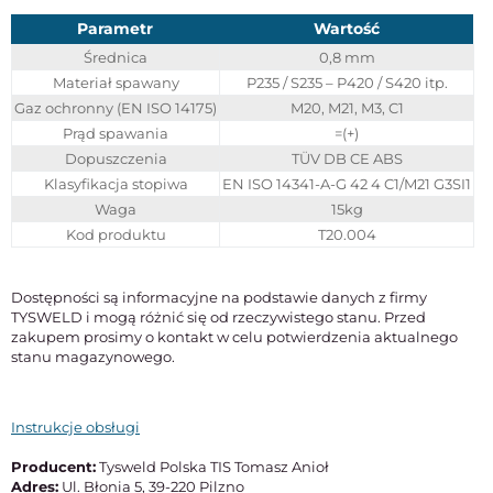
Parametr
Wartość
Średnica
0,8 mm
Materiał spawany
P235 / S235 – P420 / S420 itp.
Gaz ochronny (EN ISO 14175)
M20, M21, M3, C1
Prąd spawania
=(+)
Dopuszczenia
TÜV DB CE ABS
Klasyfikacja stopiwa
EN ISO 14341-A-G 42 4 C1/M21 G3SI1
Waga
15kg
Kod produktu
T20.004
Dostępności są informacyjne na podstawie danych z firmy
TYSWELD i mogą różnić się od rzeczywistego stanu. Przed
zakupem prosimy o kontakt w celu potwierdzenia aktualnego
stanu magazynowego.
Instrukcje obsługi
Producent:
Tysweld Polska TIS Tomasz Anioł
Adres:
Ul. Błonia 5, 39-220 Pilzno