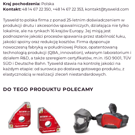
Kraj pochodzenia:
Polska
Kontakt:
48 14 67 22 350, +48 14 67 22 353, kontakt@tysweld.com
Tysweld to polska firma z ponad 25-letnim doświadczeniem w
produkcji drutu i akcesoriów spawalniczych, działająca nie tylko
lokalnie, ale na rynkach 16 krajów Europy. Jej misją jest
podnoszenie jakości procesów spawania przez stabilność łuku,
jakości spoiny oraz redukcję kosztów. Firma dysponuje
nowoczesną fabryką w południowej Polsce, opatentowaną
technologią produkcji (QBA_innovation), własnym laboratorium i
działem R&D, a także szeregiem certyfikatów, m.in. ISO 9001, TÜV
SÜD i Deutsche Bahn. Tysweld stawia na kontrolę jakości na
każdym etapie: od surowca po dostawę gotowego produktu, z
elastycznością w realizacji zleceń niestandardowych.
DO TEGO PRODUKTU POLECAMY