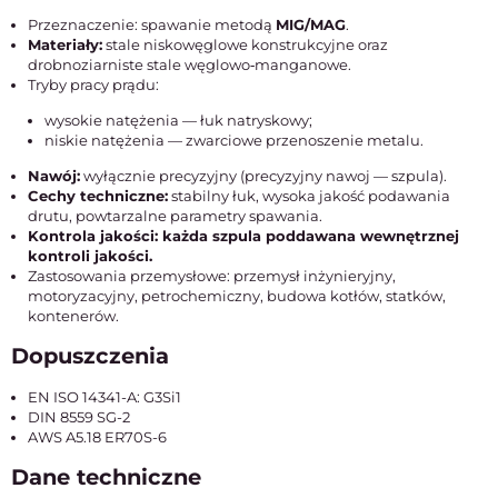
Przeznaczenie: spawanie metodą
MIG/MAG
.
Materiały:
stale niskowęglowe konstrukcyjne oraz
drobnoziarniste stale węglowo‑manganowe.
Tryby pracy prądu:
wysokie natężenia — łuk natryskowy;
niskie natężenia — zwarciowe przenoszenie metalu.
Nawój:
wyłącznie precyzyjny (precyzyjny nawoj — szpula).
Cechy techniczne:
stabilny łuk, wysoka jakość podawania
drutu, powtarzalne parametry spawania.
Kontrola jakości: każda szpula poddawana wewnętrznej
kontroli jakości.
Zastosowania przemysłowe: przemysł inżynieryjny,
motoryzacyjny, petrochemiczny, budowa kotłów, statków,
kontenerów.
Dopuszczenia
EN ISO 14341-A: G3Si1
DIN 8559 SG-2
AWS A5.18 ER70S-6
Dane techniczne