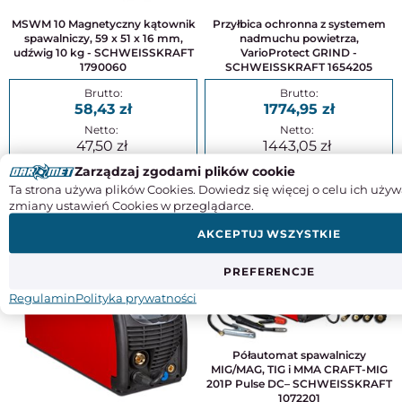
MSWM 10 Magnetyczny kątownik
Przyłbica ochronna z systemem
spawalniczy, 59 x 51 x 16 mm,
nadmuchu powietrza,
udźwig 10 kg - SCHWEISSKRAFT
VarioProtect GRIND -
1790060
SCHWEISSKRAFT 1654205
58,43
1774,95
47,50
1443,05
Zarządzaj zgodami plików cookie
KUP
KUP
Ta strona używa plików Cookies. Dowiedz się więcej o celu ich używ
zmiany ustawień Cookies w przeglądarce.
AKCEPTUJ WSZYSTKIE
PREFERENCJE
Regulamin
Polityka prywatności
Półautomat spawalniczy
MIG/MAG, TIG i MMA CRAFT-MIG
201P Pulse DC– SCHWEISSKRAFT
1072201