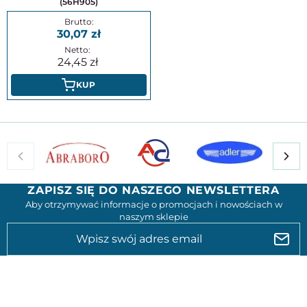
(56H905)
30,07
24,45
KUP
ZAPISZ SIĘ DO NASZEGO NEWSLETTERA
Aby otrzymywać informacje o promocjach i nowościach w
naszym sklepie