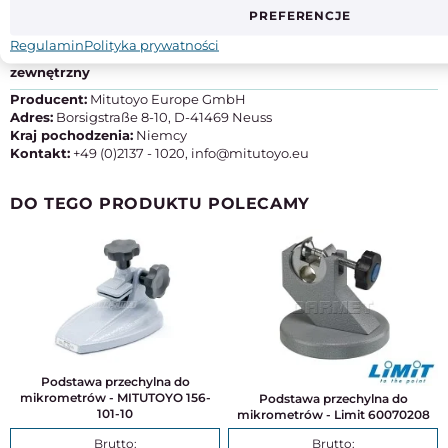
Zakres
PREFERENCJE
125 - 150 mm
Regulamin
Polityka prywatności
Typ
zewnętrzny
Producent:
Mitutoyo Europe GmbH
Adres:
Borsigstraße 8-10, D-41469 Neuss
Kraj pochodzenia:
Niemcy
Kontakt:
+49 (0)2137 - 1020, info@mitutoyo.eu
DO TEGO PRODUKTU POLECAMY
Podstawa przechylna do
mikrometrów - MITUTOYO 156-
Podstawa przechylna do
101-10
mikrometrów - Limit 60070208