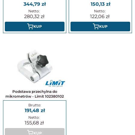
344,79
150,13
280,32
122,06
KUP
KUP
Podstawa przechylna do
mikrometrów - Limit 102380102
191,48
155,68
KUP