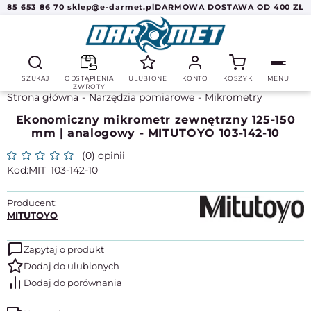
85 653 86 70
sklep@e-darmet.pl
DARMOWA DOSTAWA OD 400 ZŁ
SZUKAJ
ODSTĄPIENIA
ULUBIONE
KONTO
KOSZYK
MENU
ZWROTY
Strona główna
Narzędzia pomiarowe
Mikrometry
Ekonomiczny mikrometr zewnętrzny 125-150
mm | analogowy - MITUTOYO 103-142-10
(0) opinii
MIT_103-142-10
Producent:
MITUTOYO
Zapytaj o produkt