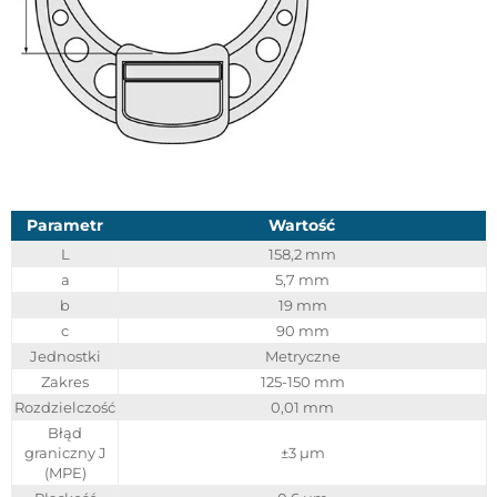
Parametr
Wartość
L
158,2 mm
a
5,7 mm
b
19 mm
c
90 mm
Jednostki
Metryczne
Zakres
125-150 mm
Rozdzielczość
0,01 mm
Błąd
graniczny J
±3 µm
(MPE)