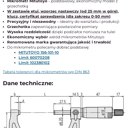
Mikrometr Mitutoyo
– podstawowy, ekonomiczny model z
grzechotką
W zestawie etui, wzorzec nastawczy (od 25 mm w górę),
klucz, certyfikat sprawdzenia (dla zakresu 0-50 mm)
Precyzyjny i niezawodny
– idealny do warsztatu i produkcji
Grzechotka
zapewniająca powtarzalne pomiary
Wysoka rozdzielczość
dzięki podziałce noniusza na tulei
Ekonomiczny wybór
wśród mikrometrów Mitutoyo
Renomowana marka gwarantująca jakość i trwałość
Do mikrometru polecamy dobrać podstawę:
MITUTOYO 156-101-10
Limit 60070208
Limit 102380102
Tabela tolerancji dla mikrometrów wg DIN 863
Dane techniczne: