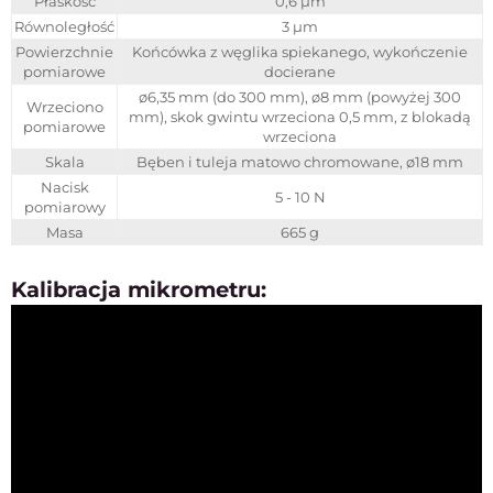
Płaskość
0,6 µm
Równoległość
3 µm
Powierzchnie
Końcówka z węglika spiekanego, wykończenie
pomiarowe
docierane
ø6,35 mm (do 300 mm), ø8 mm (powyżej 300
Wrzeciono
mm), skok gwintu wrzeciona 0,5 mm, z blokadą
pomiarowe
wrzeciona
Skala
Bęben i tuleja matowo chromowane, ø18 mm
Nacisk
5 - 10 N
pomiarowy
Masa
665 g
Kalibracja mikrometru: