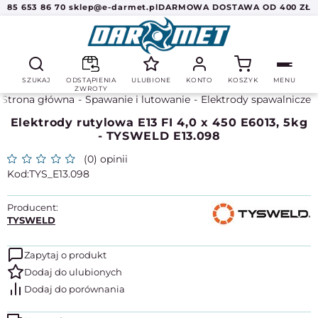
85 653 86 70
sklep@e-darmet.pl
DARMOWA DOSTAWA OD 400 ZŁ
SZUKAJ
ODSTĄPIENIA
ULUBIONE
KONTO
KOSZYK
MENU
ZWROTY
Strona główna
Spawanie i lutowanie
Elektrody spawalnicze
Elektrody rutylowa E13 FI 4,0 x 450 E6013, 5kg
- TYSWELD E13.098
(0) opinii
TYS_E13.098
Producent:
TYSWELD
Zapytaj o produkt