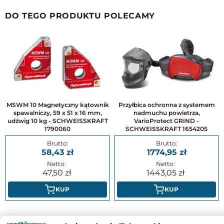
DO TEGO PRODUKTU POLECAMY
MSWM 10 Magnetyczny kątownik
Przyłbica ochronna z systemem
spawalniczy, 59 x 51 x 16 mm,
nadmuchu powietrza,
udźwig 10 kg - SCHWEISSKRAFT
VarioProtect GRIND -
1790060
SCHWEISSKRAFT 1654205
58,43
1774,95
47,50
1443,05
KUP
KUP