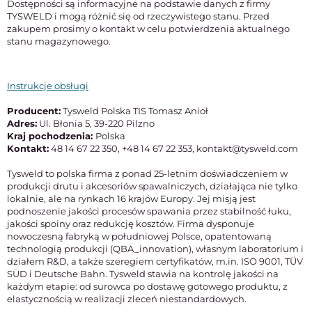
Dostępności są informacyjne na podstawie danych z firmy
TYSWELD i mogą różnić się od rzeczywistego stanu. Przed
zakupem prosimy o kontakt w celu potwierdzenia aktualnego
stanu magazynowego.
Instrukcje obsługi
Producent:
Tysweld Polska TIS Tomasz Anioł
Adres:
Ul. Błonia 5, 39-220 Pilzno
Kraj pochodzenia:
Polska
Kontakt:
48 14 67 22 350, +48 14 67 22 353, kontakt@tysweld.com
Tysweld to polska firma z ponad 25-letnim doświadczeniem w
produkcji drutu i akcesoriów spawalniczych, działająca nie tylko
lokalnie, ale na rynkach 16 krajów Europy. Jej misją jest
podnoszenie jakości procesów spawania przez stabilność łuku,
jakości spoiny oraz redukcję kosztów. Firma dysponuje
nowoczesną fabryką w południowej Polsce, opatentowaną
technologią produkcji (QBA_innovation), własnym laboratorium i
działem R&D, a także szeregiem certyfikatów, m.in. ISO 9001, TÜV
SÜD i Deutsche Bahn. Tysweld stawia na kontrolę jakości na
każdym etapie: od surowca po dostawę gotowego produktu, z
elastycznością w realizacji zleceń niestandardowych.