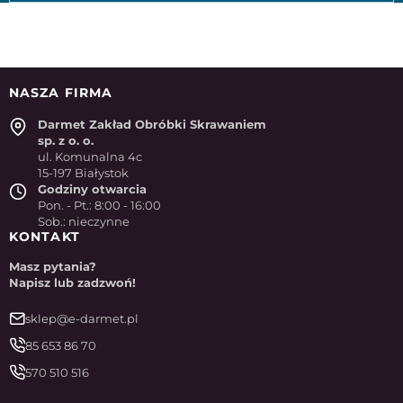
NASZA FIRMA
Darmet Zakład Obróbki Skrawaniem
sp. z o. o.
ul. Komunalna 4c
15-197 Białystok
Godziny otwarcia
Pon. - Pt.: 8:00 - 16:00
Sob.: nieczynne
KONTAKT
Masz pytania?
Napisz lub zadzwoń!
sklep@e-darmet.pl
85 653 86 70
570 510 516