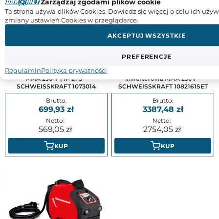
Zarządzaj zgodami plików cookie
Ta strona używa plików Cookies. Dowiedz się więcej o celu ich używ
zmiany ustawień Cookies w przeglądarce.
AKCEPTUJ WSZYSTKIE
PREFERENCJE
Spawarka elektrodowa
Zestaw spawalniczy PRO-STICK
Regulamin
Polityka prywatności
inwertorowa EASY-STICK 141
161 Spawarka elektrodowa
MMA 230 V | IP 21 S –
inwertorowa MMA 230V –
SCHWEISSKRAFT 1073014
SCHWEISSKRAFT 1082161SET
699,93
3387,48
569,05
2754,05
KUP
KUP