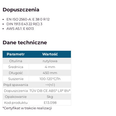
Dopuszczenia
EN ISO 2560-A: E 38 0 R 12
DIN 1913 E43 22 R(C) 3
AWS A5.1: E 6013
Dane techniczne
Parametr
Wartość
Otulina
rutylowa
Średnica
4 mm
Długość
450 mm
Suszenie
100-120°C/1h
Prąd spawania
~=(+/-)
Dopuszczenia
TÜV DB CE ABS* LR* BV*
Opakowanie
5kg
Kod produktu
E13.098
*Certyfikat w trakcie realizacji