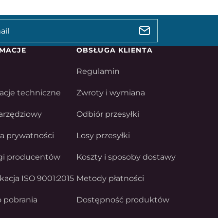
MACJE
OBSŁUGA KLIENTA
Regulamin
acje techniczne
Zwroty i wymiana
arzędziowy
Odbiór przesyłki
ka prywatności
Losy przesyłki
gi producentów
Koszty i sposoby dostawy
ikacja ISO 9001:2015
Metody płatności
o pobrania
Dostępność produktów