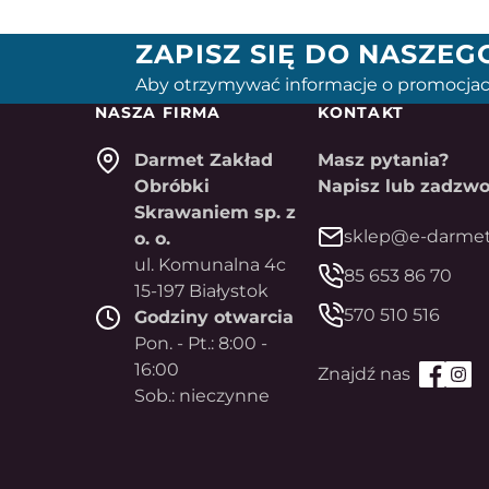
ZAPISZ SIĘ DO NASZE
Aby otrzymywać informacje o promocjac
NASZA FIRMA
KONTAKT
Darmet Zakład
Masz pytania?
Obróbki
Napisz lub zadzwo
Skrawaniem sp. z
sklep@e-darmet
o. o.
ul. Komunalna 4c
85 653 86 70
15-197 Białystok
570 510 516
Godziny otwarcia
Pon. - Pt.: 8:00 -
16:00
Sob.: nieczynne