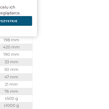
2000 kg
celu ich
20 kg
zeglądarce.
1 kg
WSZYSTKIE
120 mm
163 mm
198 mm
420 mm
190 mm
33 mm
50 mm
47 mm
21 mm
76 mm
±500 g
±1000 g