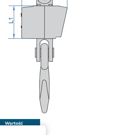
Wartość
8204-CS2T