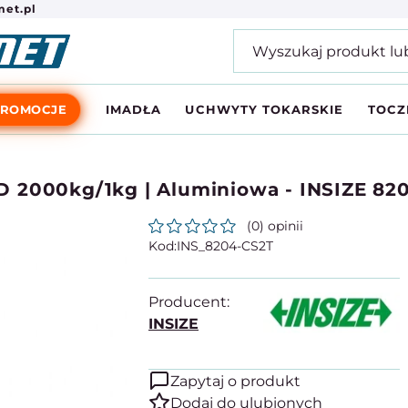
et.pl
PROMOCJE
IMADŁA
UCHWYTY TOKARSKIE
TOCZ
 2000kg/1kg | Aluminiowa - INSIZE 82
(0) opinii
INS_8204-CS2T
Producent:
INSIZE
Zapytaj o produkt