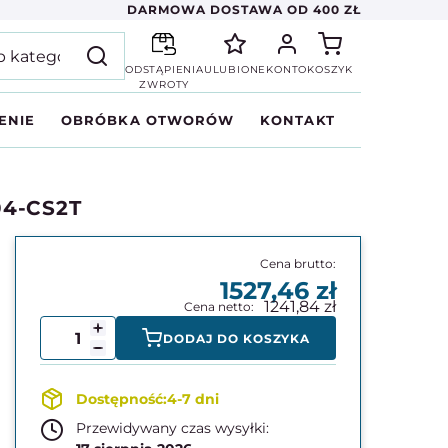
DARMOWA DOSTAWA OD 400 ZŁ
ODSTĄPIENIA
ULUBIONE
KONTO
KOSZYK
ZWROTY
ENIE
OBRÓBKA OTWORÓW
KONTAKT
04-CS2T
1527,46
1241,84
DODAJ DO KOSZYKA
4-7 dni
Przewidywany czas wysyłki: