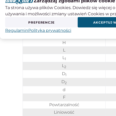
Zarządzaj zgodami plików cookie
Obciążenie maksymalne
Ta strona używa plików Cookies. Dowiedz się więcej o 
Obciążenie minimalne
używania i możliwości zmiany ustawień Cookies w pr
Dokładność odczytu
PREFERENCJE
AKCEPTUJ 
B
Regulamin
Polityka prywatności
G
H
L
L
1
L
2
D
1
D
2
d
F
Powtarzalność
Liniowość