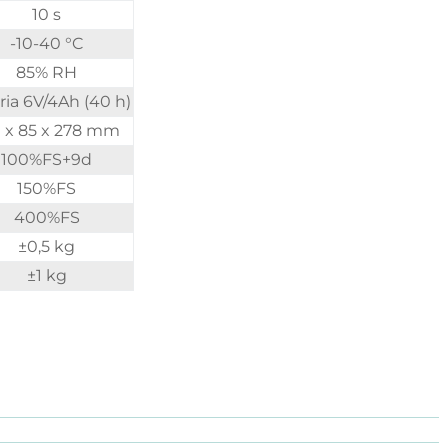
10 s
-10-40 °C
85% RH
ria 6V/4Ah (40 h)
 x 85 x 278 mm
100%FS+9d
150%FS
400%FS
±0,5 kg
±1 kg