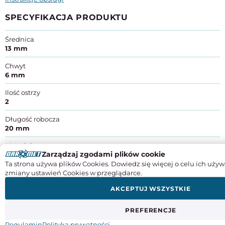
SPECYFIKACJA PRODUKTU
Średnica
13 mm
Chwyt
6 mm
Ilość ostrzy
2
Długość robocza
20 mm
Materiał
Zarządzaj zgodami plików cookie
ostrza z węglika
Ta strona używa plików Cookies. Dowiedz się więcej o celu ich używ
Długość całkowita
zmiany ustawień Cookies w przeglądarce.
57 mm
AKCEPTUJ WSZYSTKIE
Obroty
prawe
PREFERENCJE
Producent:
C.M.T. Utensili S.p.A.
Regulamin
Polityka prywatności