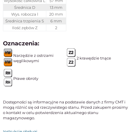
Wysokość całkowita L
57 mm
Średnica D
13 mm
Wys. robocza l
20 mm
Średnica trzpienia S
6 mm
Ilość zębów Z
2
Oznaczenia:
Narzędzie z ostrzami
2 krawędzie tnące
węglikowymi
Prawe obroty
Dostępności są informacyjne na podstawie danych z firmy CMT i
mogą różnić się od rzeczywistego stanu. Przed zakupem prosimy
o kontakt w celu potwierdzenia aktualnego stanu
magazynowego.
Instrukcje obsługi