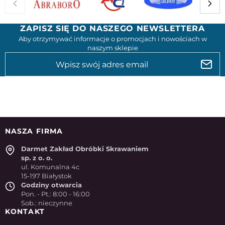
ZAPISZ SIĘ DO NASZEGO NEWSLETTERA
Aby otrzymywać informacje o promocjach i nowościach w
naszym sklepie
NASZA FIRMA
Darmet Zakład Obróbki Skrawaniem
sp. z o. o.
ul. Komunalna 4c
15-197 Białystok
Godziny otwarcia
Pon. - Pt.: 8:00 - 16:00
Sob.: nieczynne
KONTAKT