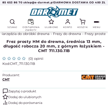
85 653 86 70
sklep@e-darmet.pl
DARMOWA DOSTAWA OD 400 ZŁ
SZUKAJ
ODSTĄPIENIA
ULUBIONE
KONTO
KOSZYK
MENU
ZWROTY
Narzędzia do obróbki drewna
Frezy do drewna
Frezy proste
Frez prosty HM do drewna, średnica 13 mm,
długość robocza 20 mm, z górnym łożyskiem -
CMT 711.130.11B
(0) opinii
CMT_711.130.11B
Producent:
CMT
Zapytaj o produkt