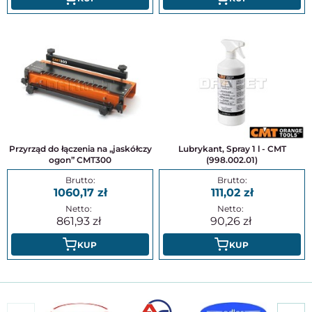
Przyrząd do łączenia na „jaskółczy
Lubrykant, Spray 1 l - CMT
ogon” CMT300
(998.002.01)
1060,17
111,02
861,93
90,26
KUP
KUP