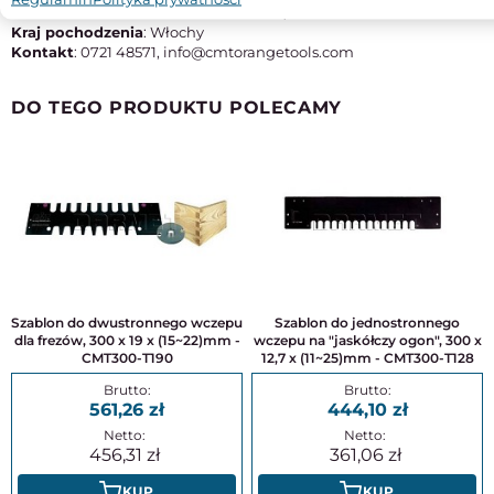
Adres:
Via della Meccanica s.n. Pesaro, 61122 PU
Kraj pochodzenia
: Włochy
Kontakt
: 0721 48571, info@cmtorangetools.com
DO TEGO PRODUKTU POLECAMY
Szablon do dwustronnego wczepu
Szablon do jednostronnego
dla frezów, 300 x 19 x (15~22)mm -
wczepu na "jaskółczy ogon", 300 x
CMT300-T190
12,7 x (11~25)mm - CMT300-T128
561,26
444,10
456,31
361,06
KUP
KUP