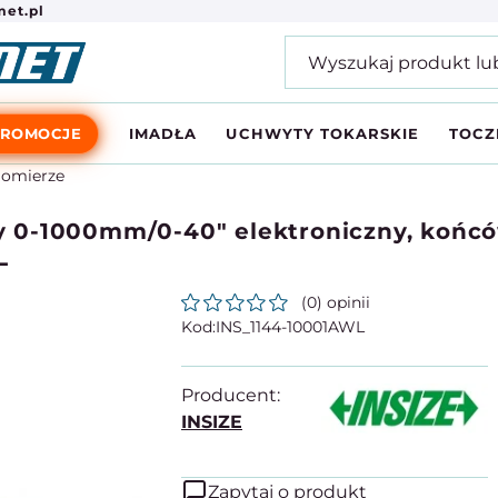
et.pl
PROMOCJE
IMADŁA
UCHWYTY TOKARSKIE
TOCZ
iomierze
 0-1000mm/0-40" elektroniczny, koń
L
(0) opinii
INS_1144-10001AWL
Producent:
INSIZE
Zapytaj o produkt