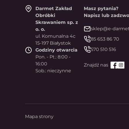
Darmet Zakład
Masz pytania?
Obróbki
Napisz lub zadzwo
Skrawaniem sp. z
sklep@e-darmet
o. o.
ul. Komunalna 4c
85 653 86 70
15-197 Białystok
570 510 516
Godziny otwarcia
Pon. - Pt.: 8:00 -
16:00
Sob.: nieczynne
Mapa strony