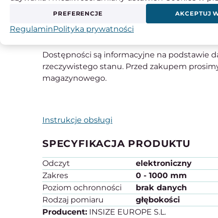
a
10 mm
PREFERENCJE
AKCEPTUJ 
b
4 mm
Regulamin
Polityka prywatności
c
18 mm
Dostępności są informacyjne na podstawie da
rzeczywistego stanu. Przed zakupem prosimy
magazynowego.
Instrukcje obsługi
SPECYFIKACJA PRODUKTU
Odczyt
elektroniczny
Zakres
0 - 1000 mm
Poziom ochronności
brak danych
Rodzaj pomiaru
głębokości
Producent:
INSIZE EUROPE S.L.