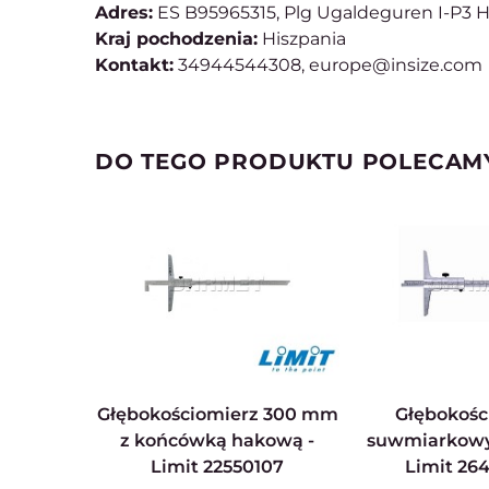
Adres:
ES B95965315, Plg Ugaldeguren I-P3 H
Kraj pochodzenia:
Hiszpania
Kontakt:
34944544308, europe@insize.com
DO TEGO PRODUKTU POLECAM
Głębokościomierz 300 mm
Głębokościomierz
z końcówką hakową -
suwmiarkowy
Limit 22550107
Limit 26