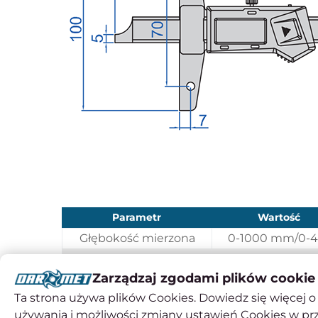
Parametr
Wartość
Głębokość mierzona
0-1000 mm/0-4
Dokładność
± 0,07 mm
Zarządzaj zgodami plików cookie
L
1188 mm
Ta strona używa plików Cookies. Dowiedz się więcej o 
d
200 mm
używania i możliwości zmiany ustawień Cookies w pr