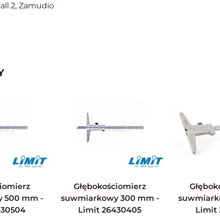
all 2, Zamudio
Y
Głębokościomierz
Głębokościomierz
 500 mm -
suwmiarkowy 300 mm -
suwmiark
430504
Limit 26430405
Limit