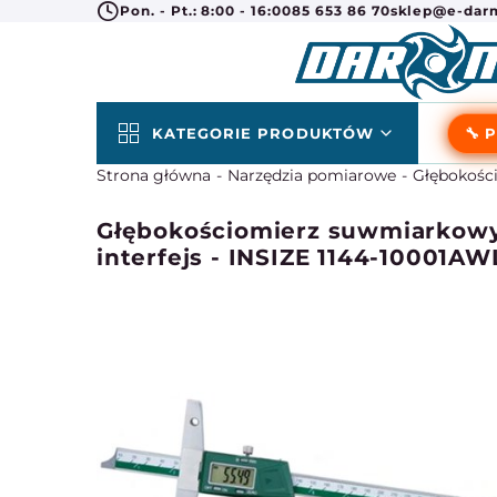
Pon. - Pt.: 8:00 - 16:00
85 653 86 70
sklep@e-darm
KATEGORIE PRODUKTÓW
🔧 
Strona główna
Narzędzia pomiarowe
Głębokośc
Głębokościomierz suwmiarkowy
interfejs - INSIZE 1144-10001AW