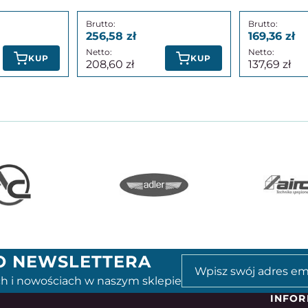
256,58
169,36
KUP
KUP
208,60
137,69
GO NEWSLETTERA
h i nowościach w naszym sklepie
INFOR