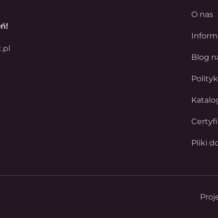
O nas
ń!
Inform
.pl
Blog n
Polity
Katalo
Certyf
Pliki d
Proj