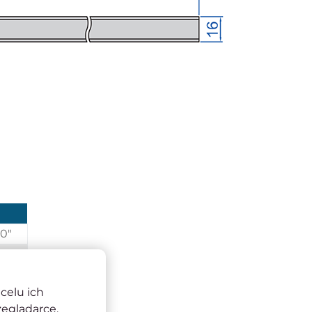
0"
celu ich
zeglądarce.