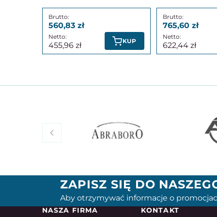
560,83
765,60
KUP
455,96
622,44
ZAPISZ SIĘ DO NASZE
Aby otrzymywać informacje o promocjac
NASZA FIRMA
KONTAKT