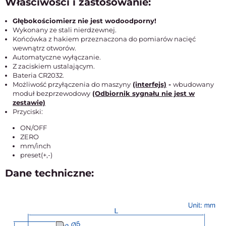
Właściwości i zastosowanie:
Głębokościomierz nie jest wodoodporny!
Wykonany ze stali nierdzewnej.
Końcówka z hakiem przeznaczona do pomiarów nacięć
wewnątrz otworów.
Automatyczne wyłączanie.
Z zaciskiem ustalającym.
Bateria CR2032.
Możliwość przyłączenia do maszyny
(interfejs)
-
wbudowany
moduł bezprzewodowy
(Odbiornik sygnału nie jest w
zestawie)
Przyciski:
ON/OFF
ZERO
mm/inch
preset(+,-)
Dane techniczne: