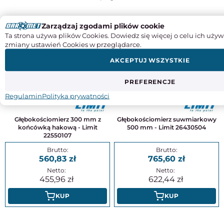
DO TEGO PRODUKTU POLECAMY
Zarządzaj zgodami plików cookie
Ta strona używa plików Cookies. Dowiedz się więcej o celu ich używ
zmiany ustawień Cookies w przeglądarce.
AKCEPTUJ WSZYSTKIE
PREFERENCJE
Regulamin
Polityka prywatności
Głębokościomierz 300 mm z
Głębokościomierz suwmiarkowy
końcówką hakową - Limit
500 mm - Limit 26430504
22550107
560,83
765,60
455,96
622,44
KUP
KUP