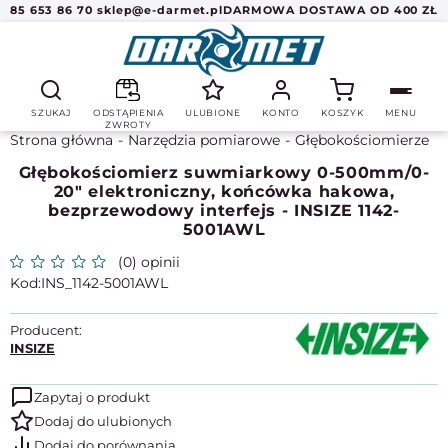
85 653 86 70
sklep@e-darmet.pl
DARMOWA DOSTAWA OD 400 ZŁ
SZUKAJ
ODSTĄPIENIA
ULUBIONE
KONTO
KOSZYK
MENU
ZWROTY
Strona główna
Narzędzia pomiarowe
Głębokościomierze
Głębokościomierz suwmiarkowy 0-500mm/0-
20" elektroniczny, końcówka hakowa,
bezprzewodowy interfejs - INSIZE 1142-
5001AWL
(0) opinii
INS_1142-5001AWL
Producent:
INSIZE
Zapytaj o produkt