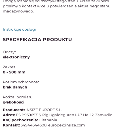
i mogą różnić się od rzeczywistego stanu. Przed zakupem
prosimy o kontakt w celu potwierdzenia aktualnego stanu
magazynowego.
Instrukcje obsługi
SPECYFIKACJA PRODUKTU
Odczyt
elektroniczny
Zakres
0 - 500 mm
Poziom ochronności
brak danych
Rodzaj pomiaru
głębokości
Producent:
INSIZE EUROPE S.L.
Adres:
ES B95965315, Plg Ugaldeguren I-P3 Hall 2, Zamudio
Kraj pochodzenia:
Hiszpania
Kontakt:
34944544308, europe@insize.com