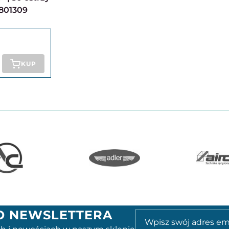
5801309
KUP
GO NEWSLETTERA