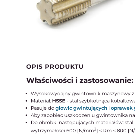
OPIS PRODUKTU
Właściwości i zastosowanie:
Wysokowydajny gwintownik maszynowy 
Materiał:
HSSE
- stal szybkotnąca kobaltowa
Pasuje do
głowic gwintujących
i
oprawek 
Aby zapobiec uszkodzeniu gwintownika na
Do obróbki następujących materiałów: sta
2
wytrzymałości 600 [N/mm
] ≤ Rm ≤ 800 [