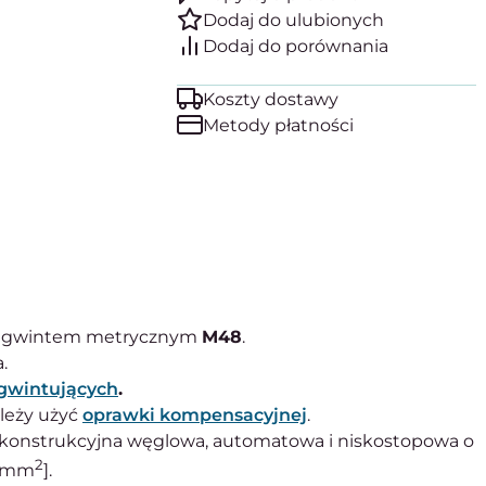
Koszty dostawy
Metody płatności
z gwintem metrycznym
M48
.
.
gwintujących
.
leży użyć
oprawki kompensacyjnej
.
l konstrukcyjna węglowa, automatowa i niskostopowa o
2
N/mm
].