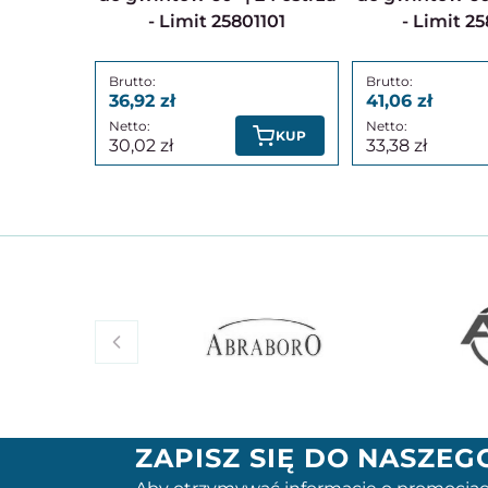
- Limit 25801101
- Limit 2
36,92
41,06
KUP
30,02
33,38
ZAPISZ SIĘ DO NASZE