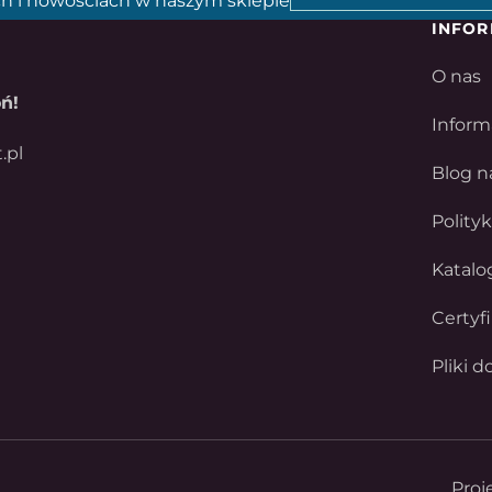
h i nowościach w naszym sklepie
INFOR
O nas
ń!
Inform
.pl
Blog n
Polity
Katalo
Certyf
Pliki d
Proj