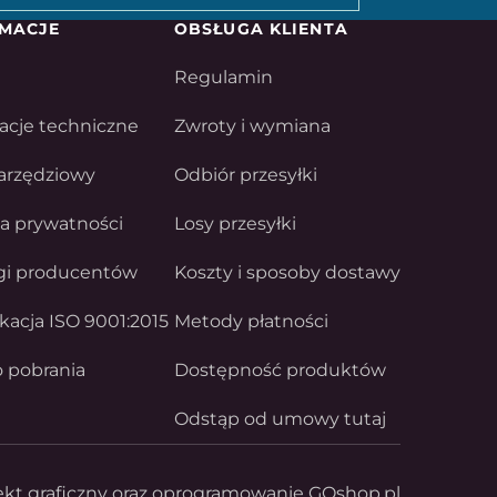
MACJE
OBSŁUGA KLIENTA
Regulamin
acje techniczne
Zwroty i wymiana
arzędziowy
Odbiór przesyłki
ka prywatności
Losy przesyłki
gi producentów
Koszty i sposoby dostawy
ikacja ISO 9001:2015
Metody płatności
o pobrania
Dostępność produktów
Odstąp od umowy tutaj
ekt graficzny oraz oprogramowanie GOshop.pl