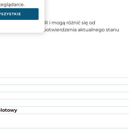
zeglądarce.
WSZYSTKIE
nych z firmy FANAR i mogą różnić się od
 o kontakt w celu potwierdzenia aktualnego stanu
elotowy