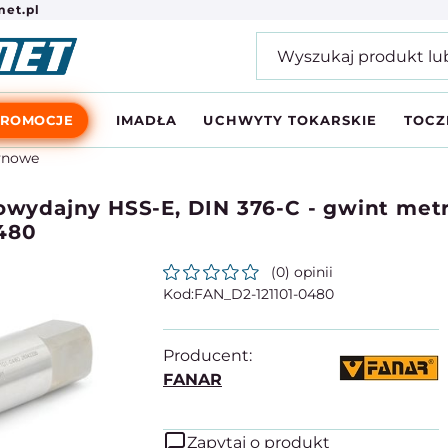
et.pl
PROMOCJE
IMADŁA
UCHWYTY TOKARSKIE
TOCZ
ynowe
ydajny HSS-E, DIN 376-C - gwint metr
0480
(0) opinii
FAN_D2-121101-0480
Producent:
FANAR
Zapytaj o produkt