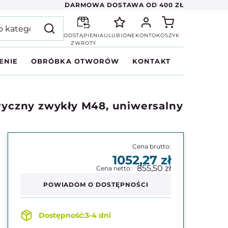
DARMOWA DOSTAWA OD 400 ZŁ
ODSTĄPIENIA
ULUBIONE
KONTO
KOSZYK
ZWROTY
ENIE
OBRÓBKA OTWORÓW
KONTAKT
yczny zwykły M48, uniwersalny
1052,27
855,50
POWIADOM O DOSTĘPNOŚCI
3-4 dni