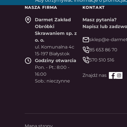
Aby otrzymywać informacje o promocjac
NASZA FIRMA
KONTAKT
Darmet Zakład
Masz pytania?
Obróbki
Napisz lub zadzwo
Skrawaniem sp. z
sklep@e-darmet
o. o.
ul. Komunalna 4c
85 653 86 70
15-197 Białystok
570 510 516
Godziny otwarcia
Pon. - Pt.: 8:00 -
16:00
Sob.: nieczynne
Mapa strony