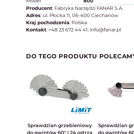
Model
800
Producent
: Fabryka Narzędzi FANAR S.A.
Adres
: ul. Płocka 11, 06-400 Ciechanów
Kraj pochodzenia
: Polska
Kontakt
: +48 23 672 44 41, info@fanar.pl
DO TEGO PRODUKTU POLECAM
Sprawdzian grzebieniowy
Sprawdzian grzebieniowy
do gwintów 60° | 24 ostrza
do gwintów 60°