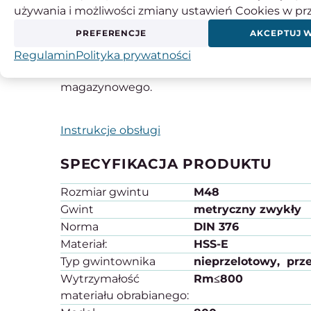
używania i możliwości zmiany ustawień Cookies w pr
Katalog produktów firmy FANAR.
PREFERENCJE
AKCEPTUJ 
Dostępności są informacyjne na podstawie da
Regulamin
Polityka prywatności
rzeczywistego stanu. Przed zakupem prosimy
magazynowego.
Instrukcje obsługi
SPECYFIKACJA PRODUKTU
Rozmiar gwintu
M48
Gwint
metryczny zwykły
Norma
DIN 376
Materiał:
HSS-E
Typ gwintownika
nieprzelotowy
prz
Wytrzymałość
Rm≤800
materiału obrabianego: