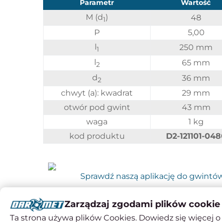
Parametr
Wartość
M (d
)
48
1
P
5,00
l
250 mm
1
l
65 mm
2
d
36 mm
2
chwyt (a): kwadrat
29 mm
otwór pod gwint
43 mm
waga
1 kg
kod produktu
D2-121101-048
Sprawdź naszą aplikację do gwintó
Zarządzaj zgodami plików cookie
Ta strona używa plików Cookies. Dowiedz się więcej o 