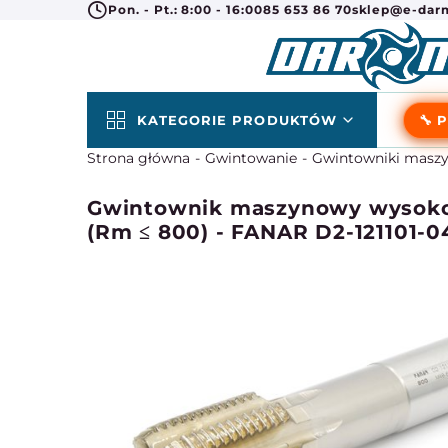
Pon. - Pt.: 8:00 - 16:00
85 653 86 70
sklep@e-darm
KATEGORIE PRODUKTÓW
🔧 
Strona główna
Gwintowanie
Gwintowniki masz
Gwintownik maszynowy wysokow
(Rm ≤ 800) - FANAR D2-121101-