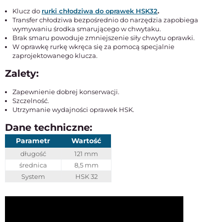
Klucz do
rurki chłodziwa do oprawek HSK32
.
Transfer chłodziwa bezpośrednio do narzędzia zapobiega
wymywaniu środka smarującego w chwytaku.
Brak smaru powoduje zmniejszenie siły chwytu oprawki.
W oprawkę rurkę wkręca się za pomocą specjalnie
zaprojektowanego klucza.
Zalety:
Zapewnienie dobrej konserwacji.
Szczelność.
Utrzymanie wydajności oprawek HSK.
Dane techniczne:
Parametr
Wartość
długość
121 mm
średnica
8,5 mm
System
HSK 32