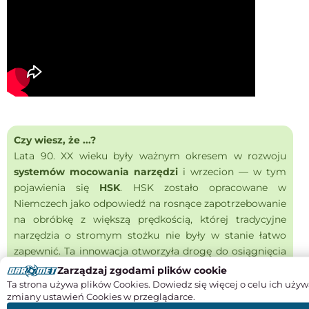
Czy wiesz, że ...?
Lata 90. XX wieku były ważnym okresem w rozwoju
systemów mocowania narzędzi
i wrzecion — w tym
pojawienia się
HSK
. HSK zostało opracowane w
Niemczech jako odpowiedź na rosnące zapotrzebowanie
na obróbkę z większą prędkością, której tradycyjne
narzędzia o stromym stożku nie były w stanie łatwo
zapewnić. Ta innowacja otworzyła drogę do osiągnięcia
prędkości, które wcześniej były niemożliwe; obecnie w
Zarządzaj zgodami plików cookie
niektórych zastosowaniach mikroobróbki osiągane są
Ta strona używa plików Cookies. Dowiedz się więcej o celu ich używ
zmiany ustawień Cookies w przeglądarce.
prędkości przekraczające 50 000 obr./min.