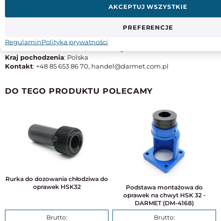
AKCEPTUJ WSZYSTKIE
Instrukcje obsługi
PREFERENCJE
Producent
: Zakład Obróbki Skrawaniem Darmet sp. z o. o.
Regulamin
Polityka prywatności
Adres
: ul. Komunalna 4c, 15-197 Białystok
Kraj pochodzenia
: Polska
Kontakt
: +48 85 653 86 70, handel@darmet.com.pl
DO TEGO PRODUKTU POLECAMY
Rurka do dozowania chłodziwa do
oprawek HSK32
Podstawa montażowa do
oprawek na chwyt HSK 32 -
DARMET (DM-4168)