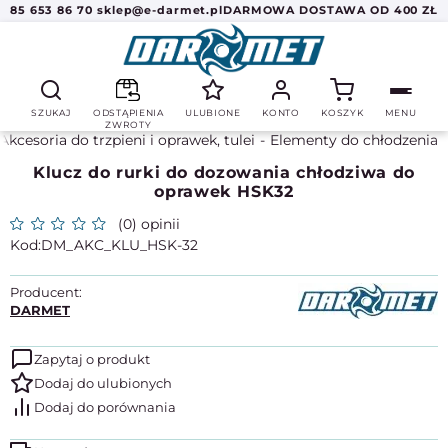
85 653 86 70
sklep@e-darmet.pl
DARMOWA DOSTAWA OD 400 ZŁ
SZUKAJ
ODSTĄPIENIA
ULUBIONE
KONTO
KOSZYK
MENU
ZWROTY
Akcesoria do trzpieni i oprawek, tulei
Elementy do chłodzenia
Klucz do rurki do dozowania chłodziwa do
oprawek HSK32
(0) opinii
DM_AKC_KLU_HSK-32
Producent:
DARMET
Zapytaj o produkt