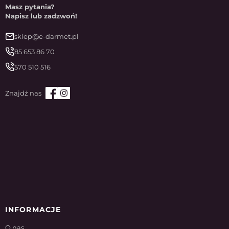
Masz pytania?
Napisz lub zadzwoń!
sklep@e-darmet.pl
85 653 86 70
570 510 516
INFORMACJE
O nas