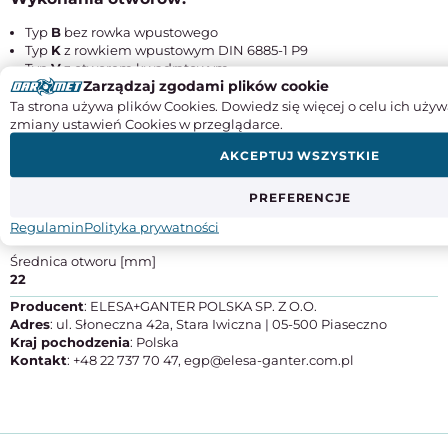
Typ
B
bez rowka wpustowego
Typ
K
z rowkiem wpustowym DIN 6885-1 P9
Typ
V
z otworem kwadratowym
Zarządzaj zgodami plików cookie
Ta strona używa plików Cookies. Dowiedz się więcej o celu ich używ
zmiany ustawień Cookies w przeglądarce.
Instrukcje obsługi
AKCEPTUJ WSZYSTKIE
SPECYFIKACJA PRODUKTU
PREFERENCJE
Średnica koła [mm]
200
Regulamin
Polityka prywatności
Średnica otworu [mm]
22
Producent
: ELESA+GANTER POLSKA SP. Z O.O.
Adres
: ul. Słoneczna 42a, Stara Iwiczna | 05-500 Piaseczno
Kraj pochodzenia
: Polska
Kontakt
: +48 22 737 70 47, egp@elesa-ganter.com.pl