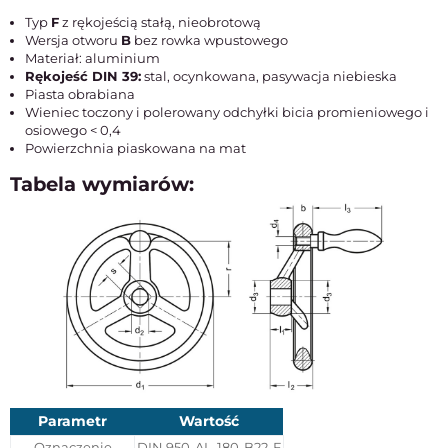
Typ
F
z rękojeścią stałą, nieobrotową
Wersja otworu
B
bez rowka wpustowego
Materiał: aluminium
Rękojeść DIN 39:
stal, ocynkowana, pasywacja niebieska
Piasta obrabiana
Wieniec toczony i polerowany odchyłki bicia promieniowego i
osiowego < 0,4
Powierzchnia piaskowana na mat
Tabela wymiarów:
Parametr
Wartość
Oznaczenie
DIN 950-AL-180-B22-F