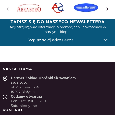
ZAPISZ SIĘ DO NASZEGO NEWSLETTERA
Aby otrzymywać informacje o promocjach i nowościach w
naszym sklepie
NASZA FIRMA
Darmet Zakład Obróbki Skrawaniem
sp. z o. o.
ul. Komunalna 4c
15-197 Białystok
Godziny otwarcia
Pon. - Pt.: 8:00 - 16:00
Sob.: nieczynne
KONTAKT