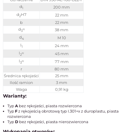
d
200 mm
1
d
H7
22 mm
2
b
22 mm
d
≈
38 mm
3
d
M 10
4
l
24 mm
1
l
≈
45 mm
2
l
≈
77 mm
3
r
80 mm
Średnica rękojeści
25 mm
Ilość ramion
3 mm
Waga
0,91 kg
Warianty:
Typ
A
bez rękojeści, piasta rozwiercona
Typ
F
z rękojeścią obrotową typ I.301+x z duroplastu, piasta
rozwiercona
Typ
D
bez rękojeści, piasta nierozwiercona
Wykonania otworów: