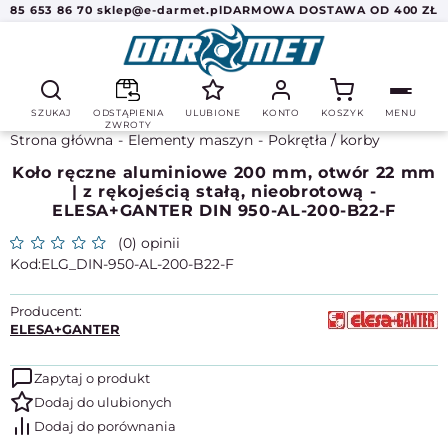
85 653 86 70
sklep@e-darmet.pl
DARMOWA DOSTAWA OD 400 ZŁ
SZUKAJ
ODSTĄPIENIA
ULUBIONE
KONTO
KOSZYK
MENU
ZWROTY
Strona główna
Elementy maszyn
Pokrętła / korby
Koło ręczne aluminiowe 200 mm, otwór 22 mm
| z rękojeścią stałą, nieobrotową -
ELESA+GANTER DIN 950-AL-200-B22-F
(0) opinii
ELG_DIN-950-AL-200-B22-F
Producent:
ELESA+GANTER
Zapytaj o produkt