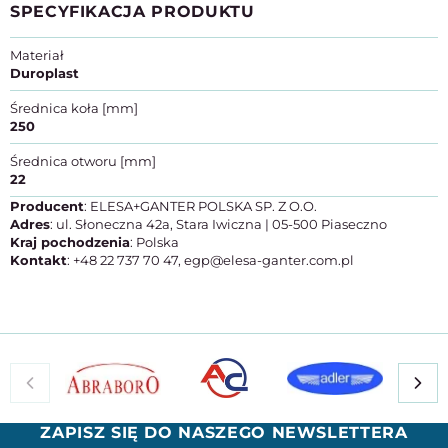
SPECYFIKACJA PRODUKTU
Materiał
Duroplast
Średnica koła [mm]
250
Średnica otworu [mm]
22
Producent
: ELESA+GANTER POLSKA SP. Z O.O.
Adres
: ul. Słoneczna 42a, Stara Iwiczna | 05-500 Piaseczno
Kraj pochodzenia
: Polska
Kontakt
: +48 22 737 70 47, egp@elesa-ganter.com.pl
ZAPISZ SIĘ DO NASZEGO NEWSLETTERA