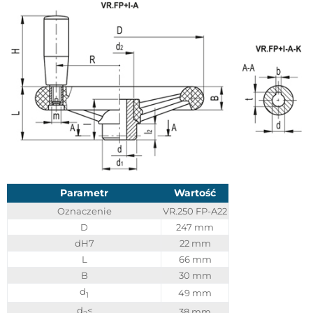
Parametr
Wartość
Oznaczenie
VR.250 FP-A22
D
247 mm
dH7
22 mm
L
66 mm
B
30 mm
d
49 mm
1
d
<
38 mm