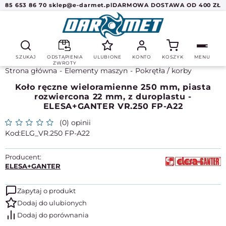
85 653 86 70
sklep@e-darmet.pl
DARMOWA DOSTAWA OD 400 ZŁ
SZUKAJ
ODSTĄPIENIA
ULUBIONE
KONTO
KOSZYK
MENU
ZWROTY
Strona główna
Elementy maszyn
Pokrętła / korby
Koło ręczne wieloramienne 250 mm, piasta
rozwiercona 22 mm, z duroplastu -
ELESA+GANTER VR.250 FP-A22
(0) opinii
ELG_VR.250 FP-A22
Producent:
ELESA+GANTER
Zapytaj o produkt