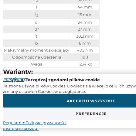
2
l
44 mm
l
15 mm
2
d'
34 mm
d"
27 mm
t
30,3 mm
b
8 mm
Maksymalny moment skręcający
405 Nm
Odporność na uderzenia
19 J
Waga
1,234 kg
Warianty:
Zarządzaj zgodami plików cookie
Typ
VR.FP-A
bez rękojeści, piasta rozwiercona
Ta strona używa plików Cookies. Dowiedz się więcej o celu ich używ
Typ
VR.FP+I-A
z rękojeścią obrotową typ I.301+x z duroplastu,
zmiany ustawień Cookies w przeglądarce.
piasta rozwiercona
Typ
VR.FP
bez rękojeści, piasta nierozwiercona
AKCEPTUJ WSZYSTKIE
Typ
VR.FP+I
z rękojeścią obrotową typ I.301+x z duroplastu,
piasta nierozwiercona
PREFERENCJE
Regulamin
Polityka prywatności
Instrukcje obsługi