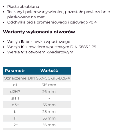
Piasta obrabiana
Toczony i polerowany wieniec, pozostałe powierzchnie
piaskowane na mat
Odchyłka bicia promieniowego i osiowego <0,4
Warianty wykonania otworów
Wersja
B
: bez rowka wpustowego
Wersja
K
: z rowkiem wpustowym DIN 6885-1 P9
Wersja
V
: z otworem kwadratowym
Parametr
Wartość
Oznaczenie
DIN 950-GG-315-B26-A
d1
315 mm
d2H7
26 mm
sH11
-
d3~
53 mm
b
28 mm
l1
33 mm
l2~
56 mm