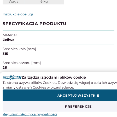
Waga
6 kg
Instrukcje obsługi
SPECYFIKACJA PRODUKTU
Materiał
Żeliwo
Średnica koła [mm]
315
Średnica otworu [mm]
26
Producent
: ELESA+GANTER POLSKA SP. Z O.O.
Zarządzaj zgodami plików cookie
Adres
: ul. Słoneczna 42a, Stara Iwiczna | 05-500 Piaseczno
Ta strona używa plików Cookies. Dowiedz się więcej o celu ich używ
Kraj pochodzenia
: Polska
zmiany ustawień Cookies w przeglądarce.
Kontakt
: +48 22 737 70 47, egp@elesa-ganter.com.pl
AKCEPTUJ WSZYSTKIE
PREFERENCJE
Regulamin
Polityka prywatności