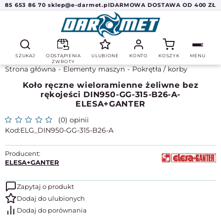
85 653 86 70
sklep@e-darmet.pl
DARMOWA DOSTAWA OD 400 ZŁ
SZUKAJ
ODSTĄPIENIA
ULUBIONE
KONTO
KOSZYK
MENU
ZWROTY
Strona główna
Elementy maszyn
Pokrętła / korby
Koło ręczne wieloramienne żeliwne bez
rękojeści DIN950-GG-315-B26-A-
ELESA+GANTER
(0) opinii
ELG_DIN950-GG-315-B26-A
Producent:
ELESA+GANTER
Zapytaj o produkt