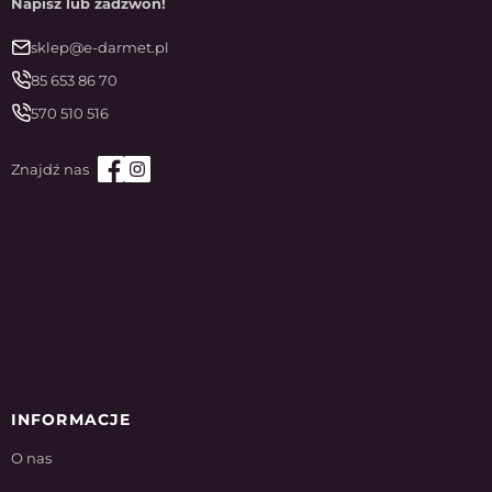
Napisz lub zadzwoń!
sklep@e-darmet.pl
85 653 86 70
570 510 516
INFORMACJE
O nas