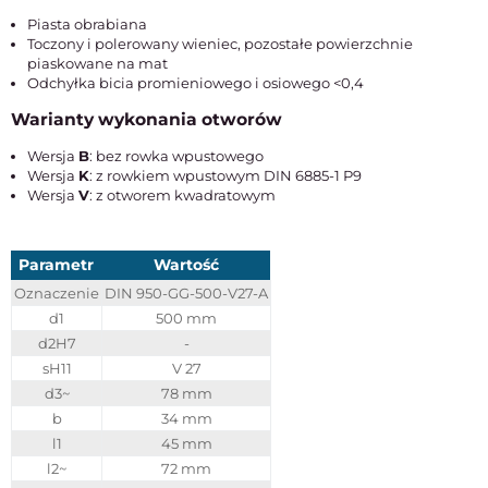
Piasta obrabiana
Toczony i polerowany wieniec, pozostałe powierzchnie
piaskowane na mat
Odchyłka bicia promieniowego i osiowego <0,4
Warianty wykonania otworów
Wersja
B
: bez rowka wpustowego
Wersja
K
: z rowkiem wpustowym DIN 6885-1 P9
Wersja
V
: z otworem kwadratowym
Parametr
Wartość
Oznaczenie
DIN 950-GG-500-V27-A
d1
500 mm
d2H7
-
sH11
V 27
d3~
78 mm
b
34 mm
l1
45 mm
l2~
72 mm