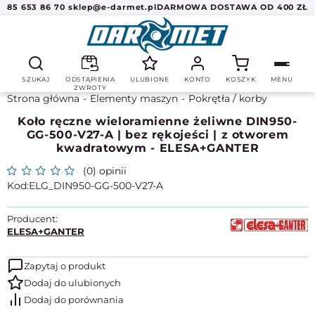
85 653 86 70
sklep@e-darmet.pl
DARMOWA DOSTAWA OD 400 ZŁ
SZUKAJ
ODSTĄPIENIA
ULUBIONE
KONTO
KOSZYK
MENU
ZWROTY
Strona główna
Elementy maszyn
Pokrętła / korby
Koło ręczne wieloramienne żeliwne DIN950-
GG-500-V27-A | bez rękojeści | z otworem
kwadratowym - ELESA+GANTER
(0) opinii
ELG_DIN950-GG-500-V27-A
Producent:
ELESA+GANTER
Zapytaj o produkt