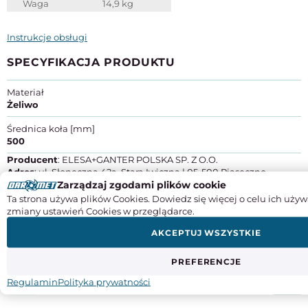
Waga
14,9 kg
Instrukcje obsługi
SPECYFIKACJA PRODUKTU
Materiał
Żeliwo
Średnica koła [mm]
500
Producent
: ELESA+GANTER POLSKA SP. Z O.O.
Adres
: ul. Słoneczna 42a, Stara Iwiczna | 05-500 Piaseczno
Zarządzaj zgodami plików cookie
Kraj pochodzenia
: Polska
Kontakt
: +48 22 737 70 47, egp@elesa-ganter.com.pl
Ta strona używa plików Cookies. Dowiedz się więcej o celu ich używ
zmiany ustawień Cookies w przeglądarce.
AKCEPTUJ WSZYSTKIE
PREFERENCJE
Regulamin
Polityka prywatności