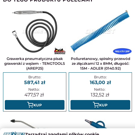
Grawerka pneumatyczna pisak
Poliuretanowy, spiralny przewód
grawerski z wężem - TENGTOOLS
ze złączkami 12 x 8MM, długość:
(AREP25)
15M - ADLER (0140.92)
587,41
163,00
477,57
132,52
KUP
KUP
Zarządzaj zgodami plików cookie