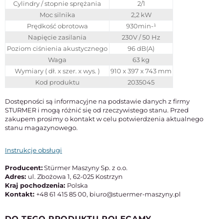
Cylindry / stopnie sprężania
2/1
Moc silnika
2,2 kW
Prędkość obrotowa
930min-¹
Napięcie zasilania
230V / 50 Hz
Poziom ciśnienia akustycznego
96 dB(A)
Waga
63 kg
Wymiary ( dł. x szer. x wys. )
910 x 397 x 743 mm
Kod produktu
2035045
Dostępności są informacyjne na podstawie danych z firmy
STURMER i mogą różnić się od rzeczywistego stanu. Przed
zakupem prosimy o kontakt w celu potwierdzenia aktualnego
stanu magazynowego.
Instrukcje obsługi
Producent:
Stürmer Maszyny Sp. z o.o.
Adres:
ul. Zbożowa 1, 62-025 Kostrzyn
Kraj pochodzenia:
Polska
Kontakt:
+48 61 415 85 00, biuro@stuermer-maszyny.pl
DO TEGO PRODUKTU POLECAMY