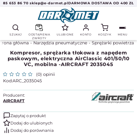
85 653 86 70
sklep@e-darmet.pl
DARMOWA DOSTAWA OD 400 ZŁ
SZUKAJ
ODSTĄPIENIA
ULUBIONE
KONTO
KOSZYK
MENU
ZWROTY
trona główna
Narzędzia pneumatyczne
Sprężarki powietrza
Kompresor, sprężarka tłokowa z napędem
paskowym, elektryczna AirClassic 401/50/10
VC, mobilna -AIRCRAFT 2035045
(0) opinii
ARC_2035045
Producent:
AIRCRAFT
Zapytaj o produkt