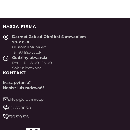
NASZA FIRMA
Darmet Zakład Obróbki Skrawaniem
sp. z o. o.
ul. Komunalna 4c
15-197 Białystok
Godziny otwarcia
Pon. - Pt.: 8:00 - 16:00
Sob.: nieczynne
KONTAKT
Masz pytania?
Napisz lub zadzwoń!
sklep@e-darmet.pl
85 653 86 70
570 510 516