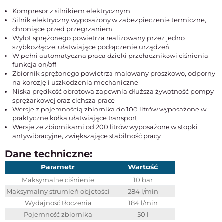
Kompresor z silnikiem elektrycznym
Silnik elektryczny wyposażony w zabezpieczenie termiczne,
chroniące przed przegrzaniem
Wylot sprężonego powietrza realizowany przez jedno
szybkozłącze, ułatwiające podłączenie urządzeń
W pełni automatyczna praca dzięki przełącznikowi ciśnienia –
funkcja on/off
Zbiornik sprężonego powietrza malowany proszkowo, odporny
na korozję i uszkodzenia mechaniczne
Niska prędkość obrotowa zapewnia dłuższą żywotność pompy
sprężarkowej oraz cichszą pracę
Wersje z pojemnością zbiornika do 100 litrów wyposażone w
praktyczne kółka ułatwiające transport
Wersje ze zbiornikami od 200 litrów wyposażone w stopki
antywibracyjne, zwiększające stabilność pracy
Dane techniczne:
Parametr
Wartość
Maksymalne ciśnienie
10 bar
Maksymalny strumień objętości
284 l/min
Wydajność tłoczenia
184 l/min
Pojemność zbiornika
50 l