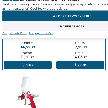
Ta strona używa plików Cookies. Dowiedz się więcej o celu ich używ
zmiany ustawień Cookies w przeglądarce.
AKCEPTUJ WSZYSTKIE
PREFERENCJE
Pistolet do przedmuchiwania
Pistolet do przedmuchiwania z
ABG-10 z regulacją powietrza,
krótką dyszą - ADLER (0210.0)
Regulamin
Polityka prywatności
dysza: 10 cm - ADLER (0210.8)
14,52
17,99
11,80
14,63
KUP
KUP