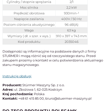
Cylindry / stopnie sprężania
2/1
Moc silnika
2,2 kW
Prędkość obrotowa
930min-¹
Napięcie zasilania
400V / 50 Hz
Poziom ciśnienia akustycznego
96 dB(A)
Waga
63 kg
Wymiary ( dł. x szer. x wys. )
910 x 397 x 743 mm
Kod produktu
2035046
Dostępności są informacyjne na podstawie danych z firmy
STURMER i mogą różnić się od rzeczywistego stanu. Przed
zakupem prosimy o kontakt w celu potwierdzenia aktualnego
stanu magazynowego.
Instrukcje obsługi
Producent:
Stürmer Maszyny Sp. z o.o.
Adres:
ul. Zbożowa 1, 62-025 Kostrzyn
Kraj pochodzenia:
Polska
Kontakt:
+48 61 415 85 00, biuro@stuermer-maszyny.pl
DO TEGO PRODUKTU POLECAMY