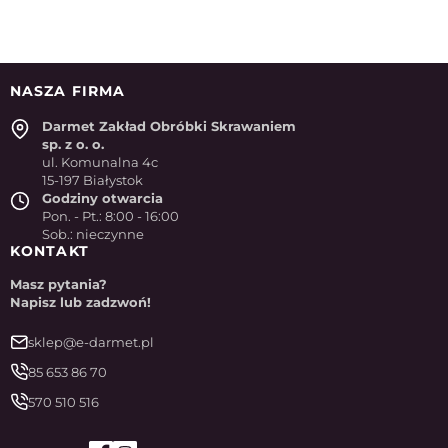
NASZA FIRMA
Darmet Zakład Obróbki Skrawaniem
sp. z o. o.
ul. Komunalna 4c
15-197 Białystok
Godziny otwarcia
Pon. - Pt.: 8:00 - 16:00
Sob.: nieczynne
KONTAKT
Masz pytania?
Napisz lub zadzwoń!
sklep@e-darmet.pl
85 653 86 70
570 510 516