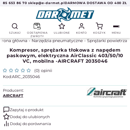
85 653 86 70
sklep@e-darmet.pl
DARMOWA DOSTAWA OD 400 ZŁ
SZUKAJ
ODSTĄPIENIA
ULUBIONE
KONTO
KOSZYK
MENU
ZWROTY
trona główna
Narzędzia pneumatyczne
Sprężarki powietrza
Kompresor, sprężarka tłokowa z napędem
paskowym, elektryczna AirClassic 403/50/10
VC, mobilna -AIRCRAFT 2035046
(0) opinii
ARC_2035046
Producent:
AIRCRAFT
Zapytaj o produkt