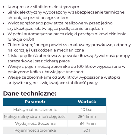
Kompresor z silnikiem elektrycznym
Silnik elektryczny wyposażony w zabezpieczenie termiczne,
chroniące przed przegrzaniem
Wylot sprężonego powietrza realizowany przez jedno
szybkozłącze, ułatwiające podłączenie urządzeń
W pełni automatyczna praca dzięki przełącznikowi ciśnienia –
funkcja on/off
Zbiornik sprężonego powietrza malowany proszkowo, odporny
na korozję i uszkodzenia mechaniczne
Niska prędkość obrotowa zapewnia dłuższą żywotność pompy
sprężarkowej oraz cichszą pracę
Wersje z pojemnością zbiornika do 100 litrów wyposażone w
praktyczne kółka ułatwiające transport
Wersje ze zbiornikami od 200 litrów wyposażone w stopki
antywibracyjne, zwiększające stabilność pracy
Dane techniczne:
Parametr
Wartość
Maksymalne ciśnienie
10 bar
Maksymalny strumień objętości
284 l/min
Wydajność tłoczenia
184 l/min
Pojemność zbiornika
50 l