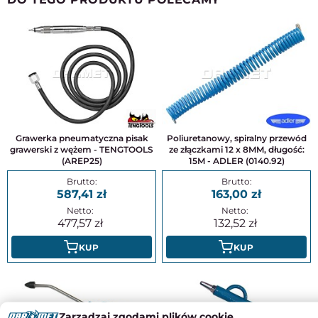
Grawerka pneumatyczna pisak
Poliuretanowy, spiralny przewód
grawerski z wężem - TENGTOOLS
ze złączkami 12 x 8MM, długość:
(AREP25)
15M - ADLER (0140.92)
587,41
163,00
477,57
132,52
KUP
KUP
Zarządzaj zgodami plików cookie