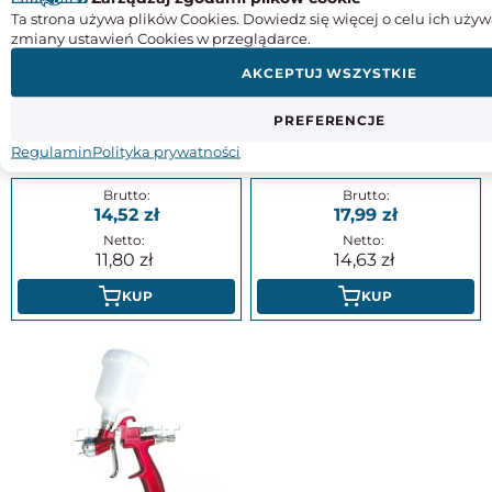
Ta strona używa plików Cookies. Dowiedz się więcej o celu ich używ
zmiany ustawień Cookies w przeglądarce.
AKCEPTUJ WSZYSTKIE
PREFERENCJE
Pistolet do przedmuchiwania
Pistolet do przedmuchiwania z
ABG-10 z regulacją powietrza,
krótką dyszą - ADLER (0210.0)
Regulamin
Polityka prywatności
dysza: 10 cm - ADLER (0210.8)
14,52
17,99
11,80
14,63
KUP
KUP